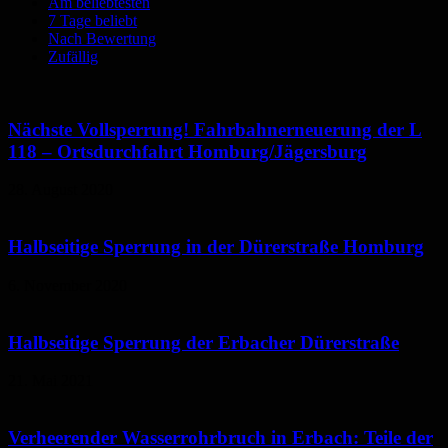
Am beliebtesten
7 Tage beliebt
Nach Bewertung
Zufällig
Nächste Vollsperrung! Fahrbahnerneuerung der L
118 – Ortsdurchfahrt Homburg/Jägersburg
28. August 2020
Halbseitige Sperrung in der Dürerstraße Homburg
6. November 2020
Halbseitige Sperrung der Erbacher Dürerstraße
21. Mai 2021
Verheerender Wasserrohrbruch in Erbach: Teile der