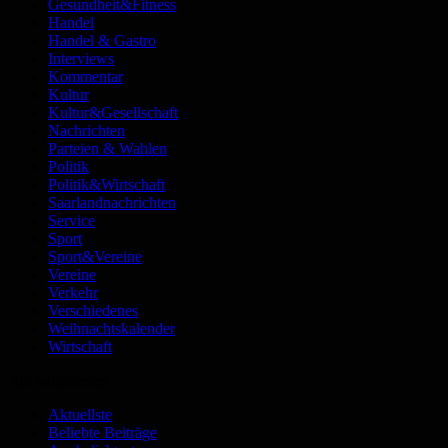
Gesundheit&Fitness
Handel
Handel & Gastro
Interviews
Kommentar
Kultur
Kultur&Gesellschaft
Nachrichten
Parteien & Wahlen
Politik
Politik&Wirtschaft
Saarlandnachrichten
Service
Sport
Sport&Vereine
Vereine
Verkehr
Verschiedenes
Weihnachtskalender
Wirtschaft
Am beliebtesten
Aktuellste
Beliebte Beiträge