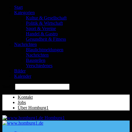
Start
Kategorien
Kultur & Gesellschaft
Politik & Wirtschaft
Sport & Vereine
Handel & Gastro
Gesundheit & Fitness
Nachrichten
Blaulichtmeldungen
Nachrichten
Baustellen
Verschiedenes
Bilder
Kalender
Suche
Kontakt
Jobs
Über Homburg1
Homburg1