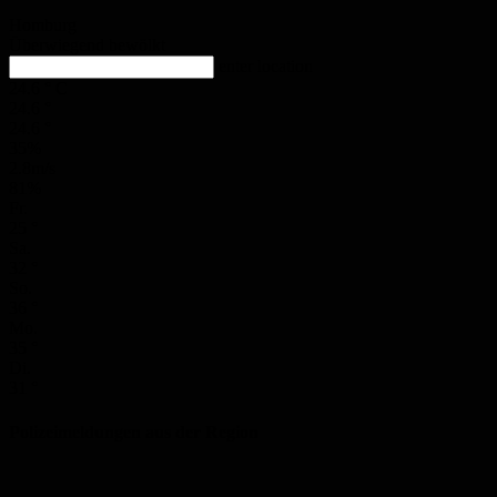
Homburg
Überwiegend bewölkt
enter location
24.6
°
C
24.6
°
24.6
°
35%
2.8m/s
81%
Fr.
25
°
Sa.
32
°
So.
36
°
Mo.
35
°
Di.
31
°
Polizeimeldungen aus der Region