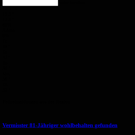
enter location
12.5
°
C
15.3
°
12.4
°
80%
3.4m/s
0%
Fr.
28
°
Sa.
32
°
So.
34
°
Mo.
36
°
Di.
32
°
Polizeimeldungen aus der Region
Vermisster 81-Jähriger wohlbehalten gefunden