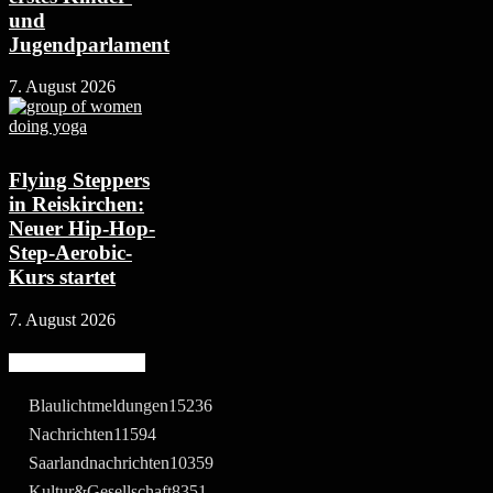
und
Jugendparlament
7. August 2026
Flying Steppers
in Reiskirchen:
Neuer Hip-Hop-
Step-Aerobic-
Kurs startet
7. August 2026
Beliebte Kategorie
Blaulichtmeldungen
15236
Nachrichten
11594
Saarlandnachrichten
10359
Kultur&Gesellschaft
8351