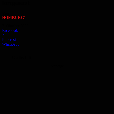
fortgesetzt
Von
HOMBURG1
-
7. Oktober 2022
Facebook
X
Pinterest
WhatsApp
Quelle: LfS
Anzeige