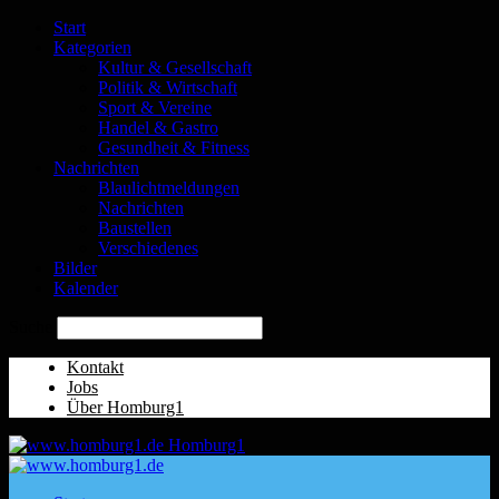
Start
Kategorien
Kultur & Gesellschaft
Politik & Wirtschaft
Sport & Vereine
Handel & Gastro
Gesundheit & Fitness
Nachrichten
Blaulichtmeldungen
Nachrichten
Baustellen
Verschiedenes
Bilder
Kalender
Suche
Kontakt
Jobs
Über Homburg1
Homburg1