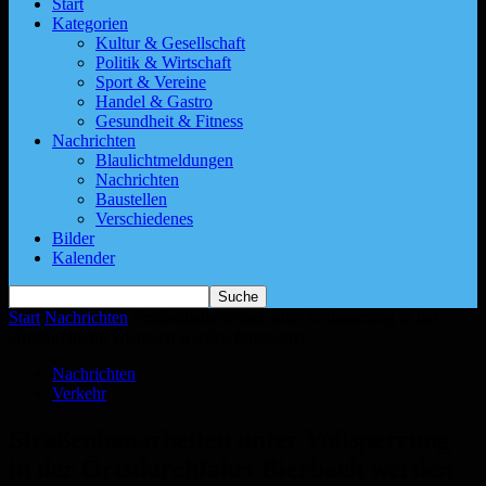
Start
Kategorien
Kultur & Gesellschaft
Politik & Wirtschaft
Sport & Vereine
Handel & Gastro
Gesundheit & Fitness
Nachrichten
Blaulichtmeldungen
Nachrichten
Baustellen
Verschiedenes
Bilder
Kalender
Start
Nachrichten
Straßenbauarbeiten unter Vollsperrung in der
Ortsdurchfahrt Bierbach werden fortgesetzt
Nachrichten
Verkehr
Straßenbauarbeiten unter Vollsperrung
in der Ortsdurchfahrt Bierbach werden