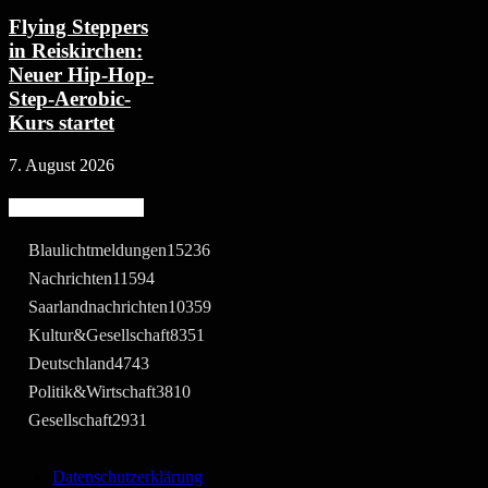
Flying Steppers
in Reiskirchen:
Neuer Hip-Hop-
Step-Aerobic-
Kurs startet
7. August 2026
Beliebte Kategorie
Blaulichtmeldungen
15236
Nachrichten
11594
Saarlandnachrichten
10359
Kultur&Gesellschaft
8351
Deutschland
4743
Politik&Wirtschaft
3810
Gesellschaft
2931
Datenschutzerklärung