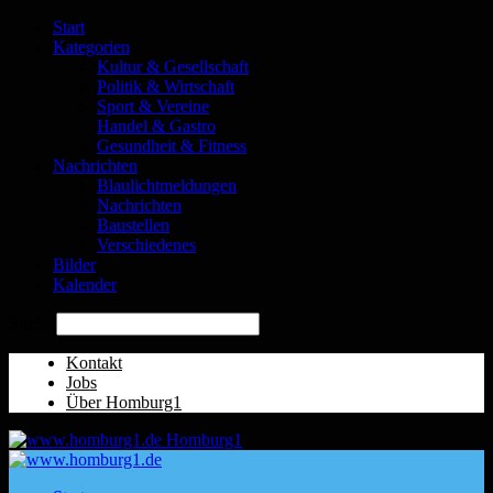
Start
Kategorien
Kultur & Gesellschaft
Politik & Wirtschaft
Sport & Vereine
Handel & Gastro
Gesundheit & Fitness
Nachrichten
Blaulichtmeldungen
Nachrichten
Baustellen
Verschiedenes
Bilder
Kalender
Suche
Kontakt
Jobs
Über Homburg1
Homburg1