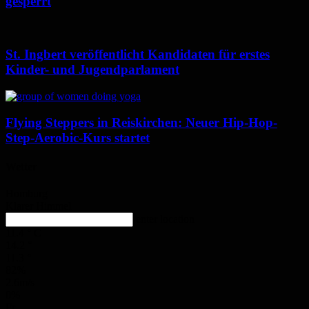
gesperrt
St. Ingbert veröffentlicht Kandidaten für erstes
Kinder- und Jugendparlament
Flying Steppers in Reiskirchen: Neuer Hip-Hop-
Step-Aerobic-Kurs startet
Wetter
Homburg
Klarer Himmel
enter location
11.4
°
C
14.2
°
11.3
°
82%
2.6m/s
0%
Fr.