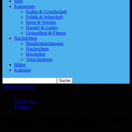
Start
Kategorien
Kultur & Gesellschaft
Politik & Wirtschaft
Sport & Vereine
Handel & Gastro
Gesundheit & Fitness
Nachrichten
Blaulichtmeldungen
Nachrichten
Baustellen
Verschiedenes
Bilder
Kalender
Start
Nachrichten
Vollsperrung in Kirkel – Erneuerung der
Fahrbahn des Verkehrskreisels
Nachrichten
Verkehr
Vollsperrung in Kirkel – Erneuerung der
Fahrbahn des Verkehrskreisels