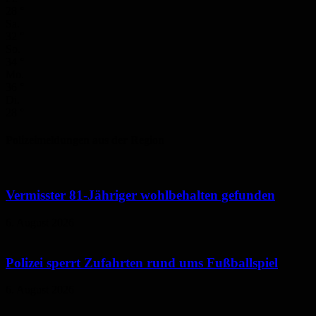
28
°
Sa.
32
°
So.
34
°
Mo.
36
°
Di.
28
°
Polizeimeldungen aus der Region
Vermisster 81-Jähriger wohlbehalten gefunden
6. August 2026
Polizei sperrt Zufahrten rund ums Fußballspiel
6. August 2026