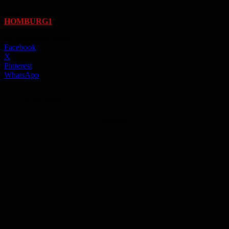
Von
HOMBURG1
-
24. September 2020
Facebook
X
Pinterest
WhatsApp
Symbolbild
Anzeige