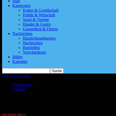
Start
Kategorien
Kultur & Gesellschaft
Politik & Wirtschaft
Sport & Vereine
Handel & Gastro
Gesundheit & Fitness
Nachrichten
Blaulichtmeldungen
Nachrichten
Baustellen
Verschiedenes
Bilder
Kalender
Start
Nachrichten
Fahrbahnerneuerung der L 118 – Ortsdurchfahrt H
Nachrichten
Verkehr
Fahrbahnerneuerung der L 118 – Ortsdur
Von
HOMBURG1