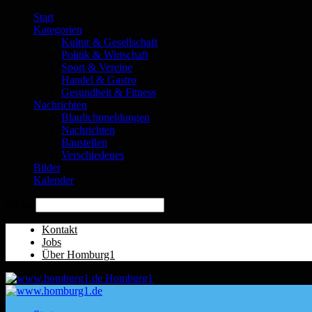
Start
Kategorien
Kultur & Gesellschaft
Politik & Wirtschaft
Sport & Vereine
Handel & Gastro
Gesundheit & Fitness
Nachrichten
Blaulichtmeldungen
Nachrichten
Baustellen
Verschiedenes
Bilder
Kalender
Suche
Kontakt
Jobs
Über Homburg1
Homburg1