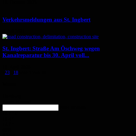
10. Oktober 2025
Verkehrsmeldungen aus St. Ingbert
4. Juli 2021
St. Ingbert: Straße Am Öschweg wegen
Kanalreparatur bis 30. April voll...
10. April 2026
1
2
3
...
18
Seite 1 von 18
Wetter
Homburg
Klarer Himmel
enter location
14.7
°
C
16.4
°
14.7
°
66%
3.5m/s