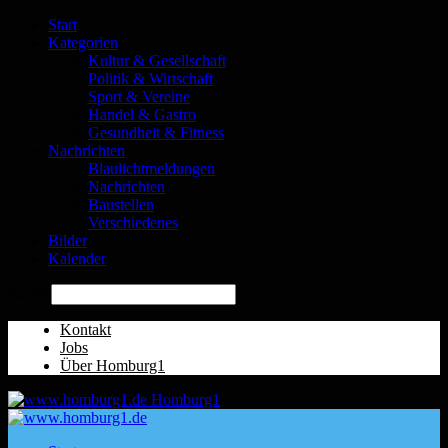
Start
Kategorien
Kultur & Gesellschaft
Politik & Wirtschaft
Sport & Vereine
Handel & Gastro
Gesundheit & Fitness
Nachrichten
Blaulichtmeldungen
Nachrichten
Baustellen
Verschiedenes
Bilder
Kalender
Suche
Kontakt
Jobs
Über Homburg1
Homburg1