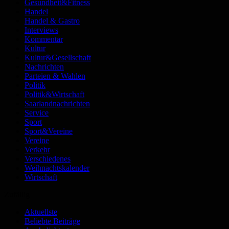
Gesundheit&Fitness
Handel
Handel & Gastro
Interviews
Kommentar
Kultur
Kultur&Gesellschaft
Nachrichten
Parteien & Wahlen
Politik
Politik&Wirtschaft
Saarlandnachrichten
Service
Sport
Sport&Vereine
Vereine
Verkehr
Verschiedenes
Weihnachtskalender
Wirtschaft
Zufällig
Aktuellste
Beliebte Beiträge