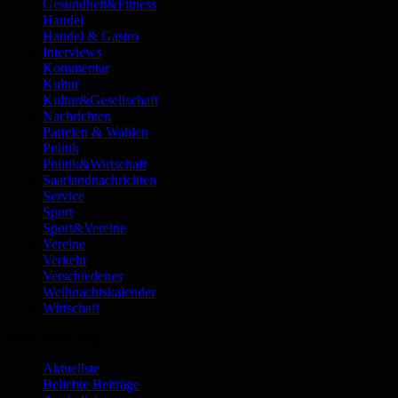
Gesundheit&Fitness
Handel
Handel & Gastro
Interviews
Kommentar
Kultur
Kultur&Gesellschaft
Nachrichten
Parteien & Wahlen
Politik
Politik&Wirtschaft
Saarlandnachrichten
Service
Sport
Sport&Vereine
Vereine
Verkehr
Verschiedenes
Weihnachtskalender
Wirtschaft
Nach Bewertung
Aktuellste
Beliebte Beiträge