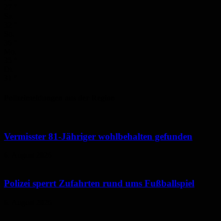
27
°
Sa.
32
°
So.
36
°
Mo.
35
°
Di.
31
°
Polizeimeldungen aus der Region
Vermisster 81-Jähriger wohlbehalten gefunden
6. August 2026
Polizei sperrt Zufahrten rund ums Fußballspiel
6. August 2026