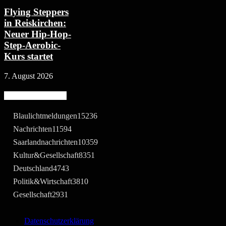
Flying Steppers
in Reiskirchen:
Neuer Hip-Hop-
Step-Aerobic-
Kurs startet
7. August 2026
Beliebte Kategorie
Blaulichtmeldungen
15236
Nachrichten
11594
Saarlandnachrichten
10359
Kultur&Gesellschaft
8351
Deutschland
4743
Politik&Wirtschaft
3810
Gesellschaft
2931
Datenschutzerklärung