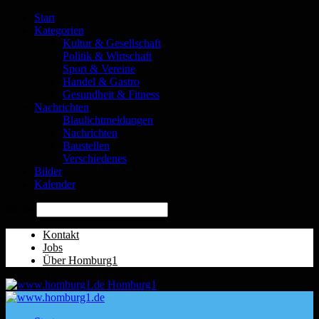
Start
Kategorien
Kultur & Gesellschaft
Politik & Wirtschaft
Sport & Vereine
Handel & Gastro
Gesundheit & Fitness
Nachrichten
Blaulichtmeldungen
Nachrichten
Baustellen
Verschiedenes
Bilder
Kalender
Suche
Kontakt
Jobs
Über Homburg1
Homburg1