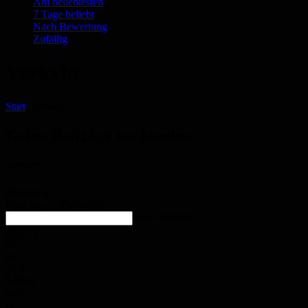
Am beliebtesten
7 Tage beliebt
Nach Bewertung
Zufällig
Verkehr
Start
Verkehr
Keine Beiträge vorhanden
Wetter
Homburg
Überwiegend bewölkt
enter location
25.8
°
C
28.1
°
25.7
°
31%
2.9m/s
64%
Fr.