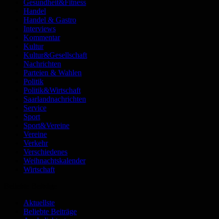
Gesundheit&Fitness
Handel
Handel & Gastro
Interviews
Kommentar
Kultur
Kultur&Gesellschaft
Nachrichten
Parteien & Wahlen
Politik
Politik&Wirtschaft
Saarlandnachrichten
Service
Sport
Sport&Vereine
Vereine
Verkehr
Verschiedenes
Weihnachtskalender
Wirtschaft
Beliebte Beiträge
Aktuellste
Beliebte Beiträge