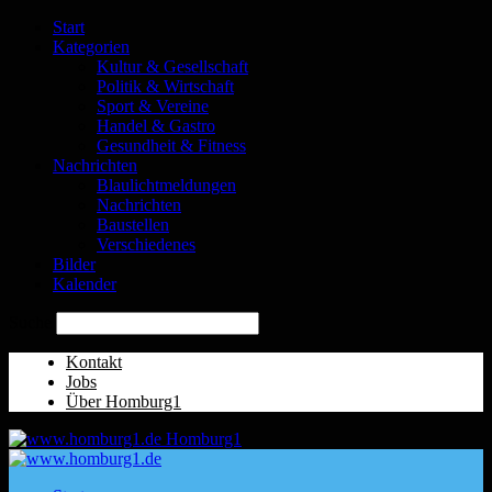
Start
Kategorien
Kultur & Gesellschaft
Politik & Wirtschaft
Sport & Vereine
Handel & Gastro
Gesundheit & Fitness
Nachrichten
Blaulichtmeldungen
Nachrichten
Baustellen
Verschiedenes
Bilder
Kalender
Suche
Kontakt
Jobs
Über Homburg1
Homburg1