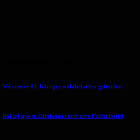
32
°
So.
36
°
Mo.
35
°
Di.
29
°
Mi.
16
°
Polizeimeldungen aus der Region
Vermisster 81-Jähriger wohlbehalten gefunden
6. August 2026
Polizei sperrt Zufahrten rund ums Fußballspiel
6. August 2026