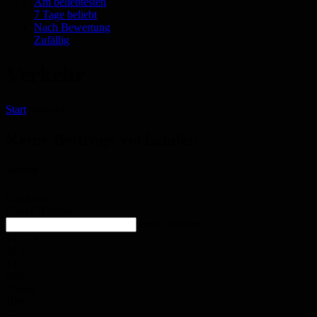
Am beliebtesten
7 Tage beliebt
Nach Bewertung
Zufällig
Verkehr
Start
Verkehr
Keine Beiträge vorhanden
Wetter
Homburg
Klarer Himmel
enter location
14.7
°
C
16.4
°
14.7
°
66%
3.5m/s
10%
Sa.