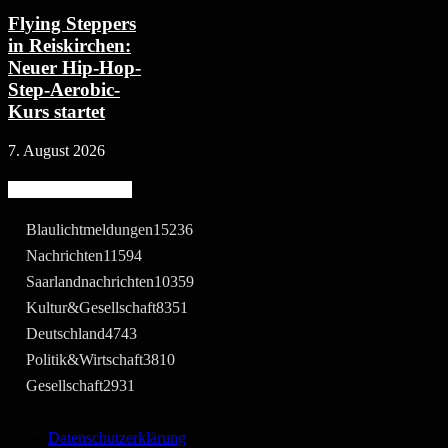
Flying Steppers
in Reiskirchen:
Neuer Hip-Hop-
Step-Aerobic-
Kurs startet
7. August 2026
Beliebte Kategorie
Blaulichtmeldungen
15236
Nachrichten
11594
Saarlandnachrichten
10359
Kultur&Gesellschaft
8351
Deutschland
4743
Politik&Wirtschaft
3810
Gesellschaft
2931
Datenschutzerklärung