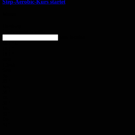
Step-Aerobic-Kurs startet
Wetter
Homburg
Überwiegend bewölkt
enter location
18.1
°
C
18.1
°
18.1
°
60%
1.2m/s
54%
So.
35
°
Mo.
36
°
Di.
30
°
Mi.
32
°
Do.
32
°