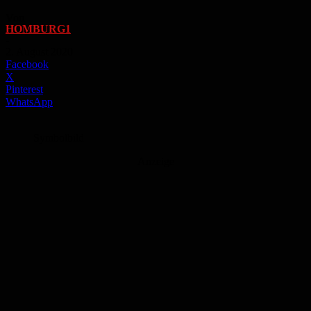
Von
HOMBURG1
-
2. August 2020
Facebook
X
Pinterest
WhatsApp
Symbolbild
Anzeige