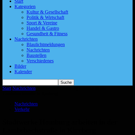
Start
Kategorien
Kultur & Gesellschaft
Politik & Wirtschaft
Sport & Vereine
Handel & Gastro
Gesundheit & Fitness
Nachrichten
Blaulichtmeldungen
Nachrichten
Baustellen
Verschiedenes
Bilder
Kalender
Start
Nachrichten
Stadtwerke Homburg arbeiten in der
Lambsbachstraße in Kirrberg
Nachrichten
Verkehr
Stadtwerke Homburg arbeiten in der
Lambsbachstraße in Kirrberg