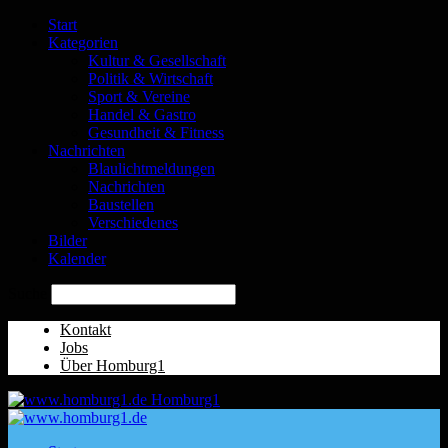
Start
Kategorien
Kultur & Gesellschaft
Politik & Wirtschaft
Sport & Vereine
Handel & Gastro
Gesundheit & Fitness
Nachrichten
Blaulichtmeldungen
Nachrichten
Baustellen
Verschiedenes
Bilder
Kalender
Suche
Kontakt
Jobs
Über Homburg1
Homburg1