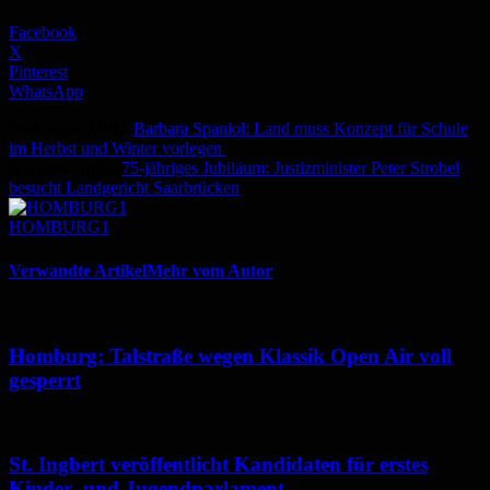
Facebook
X
Pinterest
WhatsApp
Vorheriger Artikel
Barbara Spaniol: Land muss Konzept für Schule
im Herbst und Winter vorlegen
Nächster Artikel
75-jähriges Jubiläum: Justizminister Peter Strobel
besucht Landgericht Saarbrücken
HOMBURG1
Verwandte Artikel
Mehr vom Autor
Homburg: Talstraße wegen Klassik Open Air voll
gesperrt
St. Ingbert veröffentlicht Kandidaten für erstes
Kinder- und Jugendparlament