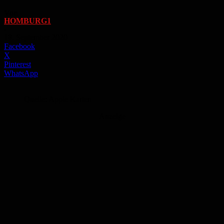
Von
HOMBURG1
-
18. September 2020
Facebook
X
Pinterest
WhatsApp
Quelle: Apple Karten
Anzeige