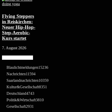
Flying Steppers
in Reiskirchen:
Neuer Hip-Hop-
Step-Aerobic-
Kurs startet
7. August 2026
Beliebte Kategorie
Blaulichtmeldungen
15236
Nachrichten
11594
Saarlandnachrichten
10359
Kultur&Gesellschaft
8351
Deutschland
4743
Politik&Wirtschaft
3810
Gesellschaft
2931