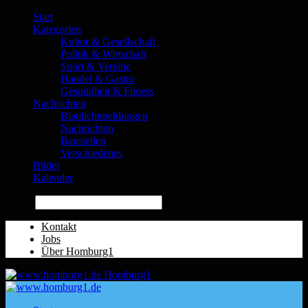
Start
Kategorien
Kultur & Gesellschaft
Politik & Wirtschaft
Sport & Vereine
Handel & Gastro
Gesundheit & Fitness
Nachrichten
Blaulichtmeldungen
Nachrichten
Baustellen
Verschiedenes
Bilder
Kalender
Suche
Kontakt
Jobs
Über Homburg1
Homburg1