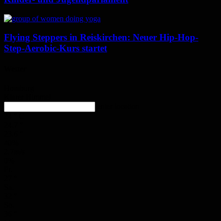
Flying Steppers in Reiskirchen: Neuer Hip-Hop-
Step-Aerobic-Kurs startet
Wetter
Homburg
Klarer Himmel
enter location
24
°
C
24.7
°
23.6
°
40%
2.7m/s
0%
Fr.
27
°
Sa.
32
°
So.
36
°