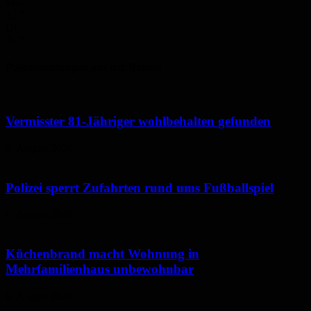
Mo.
35
°
Di.
31
°
Polizeimeldungen aus der Region
Vermisster 81-Jähriger wohlbehalten gefunden
6. August 2026
Polizei sperrt Zufahrten rund ums Fußballspiel
6. August 2026
Küchenbrand macht Wohnung in
Mehrfamilienhaus unbewohnbar
6. August 2026