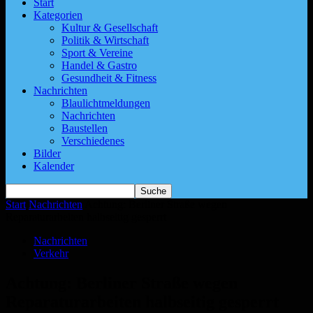
Start
Kategorien
Kultur & Gesellschaft
Politik & Wirtschaft
Sport & Vereine
Handel & Gastro
Gesundheit & Fitness
Nachrichten
Blaulichtmeldungen
Nachrichten
Baustellen
Verschiedenes
Bilder
Kalender
Start
Nachrichten
Achtung: Berliner Straße wegen
Reparaturarbeiten halbseitig gesperrt
Nachrichten
Verkehr
Achtung: Berliner Straße wegen
Reparaturarbeiten halbseitig gesperrt