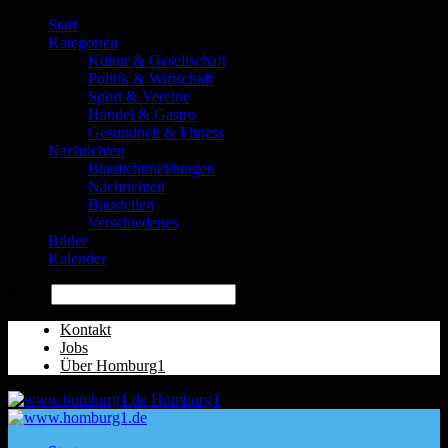
Start
Kategorien
Kultur & Gesellschaft
Politik & Wirtschaft
Sport & Vereine
Handel & Gastro
Gesundheit & Fitness
Nachrichten
Blaulichtmeldungen
Nachrichten
Baustellen
Verschiedenes
Bilder
Kalender
Suche
Kontakt
Jobs
Über Homburg1
Homburg1