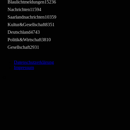
Blaulichtmeldungen
15236
Nachrichten
11594
Saarlandnachrichten
10359
Kultur&Gesellschaft
8351
Deutschland
4743
Politik&Wirtschaft
3810
Gesellschaft
2931
Datenschutzerklärung
Impressum
©