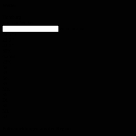
Wetter
Homburg
Ein paar Wolken
enter location
22.5
°
C
23.6
°
22.4
°
50%
4.2m/s
23%
Sa.
33
°
So.
35
°
Mo.
36
°
Di.
30
°
Mi.
32
°
Polizeimeldungen aus der Region