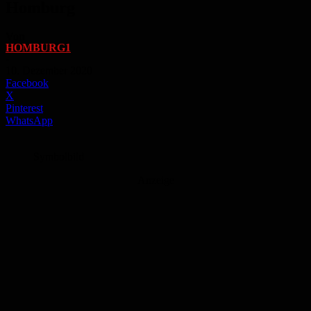
Homburg
Von
HOMBURG1
-
10. Dezember 2020
Facebook
X
Pinterest
WhatsApp
Symbolbild
Anzeige