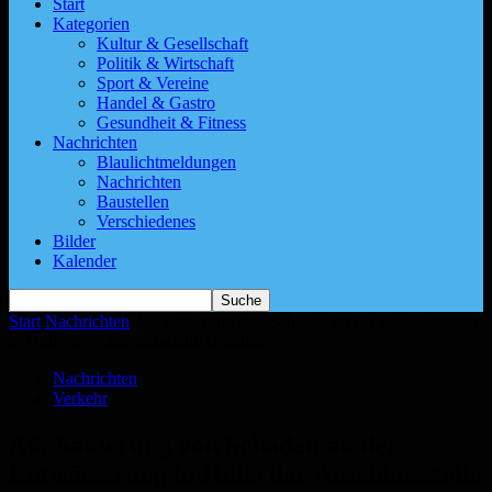
Start
Kategorien
Kultur & Gesellschaft
Politik & Wirtschaft
Sport & Vereine
Handel & Gastro
Gesundheit & Fitness
Nachrichten
Blaulichtmeldungen
Nachrichten
Baustellen
Verschiedenes
Bilder
Kalender
Start
Nachrichten
A6: Sanierung von Schäden an der Entwässerung
in Höhe der Anschlussstelle Homburg
Nachrichten
Verkehr
A6: Sanierung von Schäden an der
Entwässerung in Höhe der Anschlussstelle