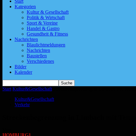
Start
Kategorien
Kultur & Gesellschaft
Politik & Wirtschaft
Sport & Vereine
Handel & Gastro
Gesundheit & Fitness
Nachrichten
Blaulichtmeldungen
Nachrichten
Baustellen
Verschiedenes
Bilder
Kalender
Start
Kultur&Gesellschaft
Streckenbegrenzung in Limbach mit Tempo
Kultur&Gesellschaft
Verkehr
Streckenbegrenzung in Limbach mit Tempo
Von
HOMBURG1