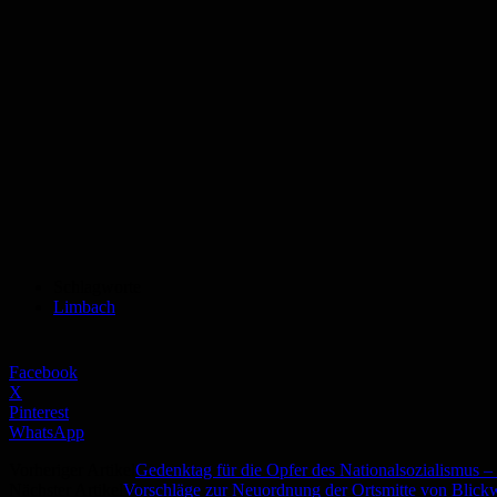
Schlagworte
Limbach
Facebook
X
Pinterest
WhatsApp
Vorheriger Artikel
Gedenktag für die Opfer des Nationalsozialismus 
Nächster Artikel
Vorschläge zur Neuordnung der Ortsmitte von Blickw