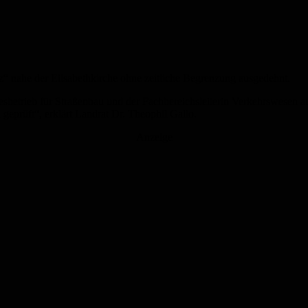
 nahe der Elisabethkirche ohne zeitliche Begrenzung ausgedehnt.
desbetrieb für Straßenbau und der Fachbereichsleiterin Verkehrswese
 geprüft“, erklärt Landrat Dr. Theophil Gallo.
Anzeige