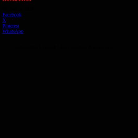
-
27. Januar 2022
Facebook
X
Pinterest
WhatsApp
Ortseinfahrt Limbach - Bild: Stephan Bonaventura