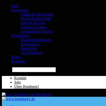
Start
Kategorien
Kultur & Gesellschaft
Politik & Wirtschaft
Sport & Vereine
Handel & Gastro
Gesundheit & Fitness
Nachrichten
Blaulichtmeldungen
Nachrichten
Baustellen
Verschiedenes
Bilder
Kalender
Suche
Kontakt
Jobs
Über Homburg1
Homburg1