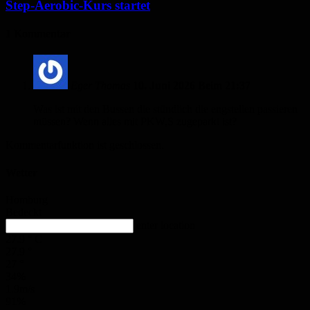
Step-Aerobic-Kurs startet
1 Kommentar
Eger Thomas
10. Juni 2026 Beim 21:37
Was ist mit den Bussen die stündlich die engstellen passieren
müssen? Wenn alles mit PKW,S zugeparkt ist?
Kommentarfunktion ist geschlossen.
Wetter
Homburg
Bedeckt
enter location
27.9
°
C
27.9
°
27
°
34%
1.9m/s
91%