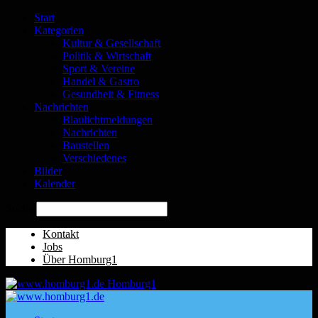
Start
Kategorien
Kultur & Gesellschaft
Politik & Wirtschaft
Sport & Vereine
Handel & Gastro
Gesundheit & Fitness
Nachrichten
Blaulichtmeldungen
Nachrichten
Baustellen
Verschiedenes
Bilder
Kalender
Suche
Kontakt
Jobs
Über Homburg1
Homburg1