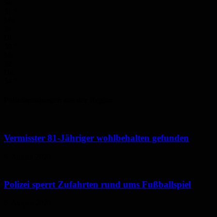
So.
31
°
Mo.
34
°
Di.
30
°
Mi.
32
°
Do.
34
°
Polizeimeldungen aus der Region
Vermisster 81-Jähriger wohlbehalten gefunden
6. August 2026
Polizei sperrt Zufahrten rund ums Fußballspiel
6. August 2026