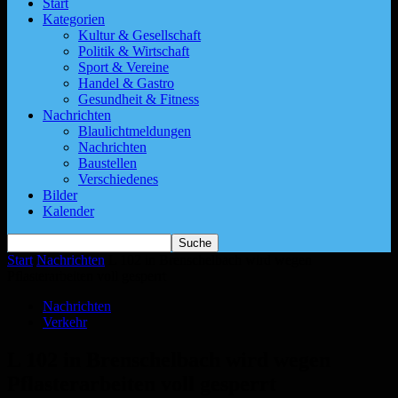
Start
Kategorien
Kultur & Gesellschaft
Politik & Wirtschaft
Sport & Vereine
Handel & Gastro
Gesundheit & Fitness
Nachrichten
Blaulichtmeldungen
Nachrichten
Baustellen
Verschiedenes
Bilder
Kalender
Start
Nachrichten
L 102 in Brenschelbach wird wegen
Pflasterarbeiten voll gesperrt
Nachrichten
Verkehr
L 102 in Brenschelbach wird wegen
Pflasterarbeiten voll gesperrt