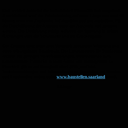
Dort werden zunächst die vorhandenen Pflasterflächen ausgebaut.
Anschließend wird der Fahrbahnbelag auf einer Länge von rund 60
Metern etwa vier Zentimeter tief abgefräst und neu asphaltiert. Für
die Durchführung der Arbeiten muss der Abschnitt voll gesperrt
werden. Die Umfahrung erfolgt während der Sperrung in beiden
Richtungen über die Schulstraße und die Glockengasse.
Der Zeitplan steht unter dem Vorbehalt geeigneter Witterung und
eines reibungslosen Bauablaufs. Der Landesbetrieb für Straßenbau
rechnet mit geringen Verkehrsstörungen. Informationen zum
Landesbetrieb, Einblicke in seine Arbeit und Hintergründe zu
Projekten gibt es auf Instagram unter @lfs_saarland.
Verkehrsmeldungen und Informationen zu Baustellen auf Bundes-
und Landstraßen stehen unter
www.baustellen.saarland
bereit.
Anzeige