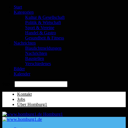
Start
Kategorien
Kultur & Gesellschaft
Politik & Wirtschaft
Sport & Vereine
Handel & Gastro
Gesundheit & Fitness
Nachrichten
Blaulichtmeldungen
Nachrichten
Baustellen
Verschiedenes
Bilder
Kalender
Suche
Kontakt
Jobs
Über Homburg1
Homburg1