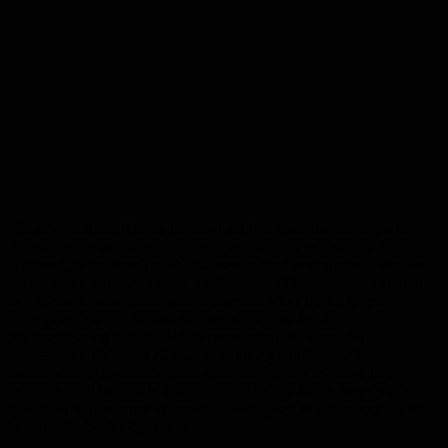
Wie dringlich das Thema ist, zeigt ein Blick auf die ökologischen
Zusammenhänge. Trockengelegte Moorböden gehören zu den
größten Quellen von Treibhausgasen in der Landnutzung. Werden
sie hingegen wiedervernässt, binden sie Kohlenstoff, stabilisieren
den Wasserhaushalt und wirken als natürlicher Puffer gegen
Dürreperioden und Starkregenereignisse. Der Deutsche
Naturschutzring stuft die Wiedervernässung als einen der
wirksamsten Hebel im Klimaschutz ein. „Gerade in Zeiten
zunehmender Trockenheit und extremer Wetterereignisse ist es
entscheidend, Wasser in der Fläche zu halten. Das Königsbruch
bietet hier ein enormes Potenzial – ökologisch wie klimapolitisch“,
betonen die beiden Sprecher.