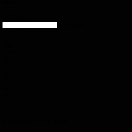
Wetter
Homburg
Klarer Himmel
enter location
23.4
°
C
24.2
°
23
°
39%
4.1m/s
0%
Do.
30
°
Fr.
30
°
Sa.
30
°
So.
34
°
Mo.
34
°
Polizeimeldungen aus der Region