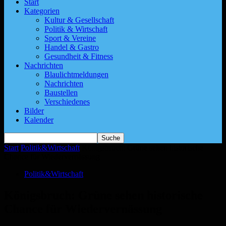
Start
Kategorien
Kultur & Gesellschaft
Politik & Wirtschaft
Sport & Vereine
Handel & Gastro
Gesundheit & Fitness
Nachrichten
Blaulichtmeldungen
Nachrichten
Baustellen
Verschiedenes
Bilder
Kalender
Start
Politik&Wirtschaft
Königsbruch: Grüne sehen historische
Chance für Wiedervernässung
Politik&Wirtschaft
Königsbruch: Grüne sehen historische
Chance für Wiedervernässung