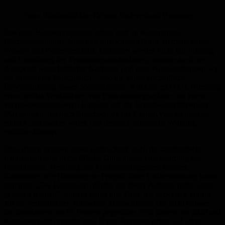
Foto: Bündnis90/Die Grünen Stadtverband Homburg
Das neue Bundesprogramm richtet sich an Kommunen,
Flächeneigentümer, land- und forstwirtschaftliche Betriebe sowie
Wasser- und Bodenverbände. Gefördert werden nicht nur Planung
und Umsetzung der Vernässungsmaßnahmen, sondern auch der
Ausgleich wirtschaftlicher Nachteile und neue Nutzungsformen wie
die sogenannte Paludikultur – also die landwirtschaftliche
Bewirtschaftung nasser Moorstandorte. Konkret geht es in Homburg
etwa um das Verschließen von Entwässerungsgräben und einen
verantwortungsvolleren Umgang mit der Grundwasserförderung.
Maßnahmen, die nach Einschätzung der Grünen vergleichsweise
einfach umzusetzen wären und dennoch erhebliche Wirkung
entfalten könnten.
Die Grünen nehmen dabei ausdrücklich auch die saarländische
Landesregierung in die Pflicht. Ohne aktive Unterstützung bei
Koordination, Beratung und Flächenmanagement könnten
Kommunen wie Homburg ein Projekt dieser Größenordnung kaum
stemmen. „Die Kommunen dürfen mit dieser Aufgabe nicht allein
gelassen werden“, fordern Lauer und Filler. Sie verweisen zudem
auf die verbindlichen Klimaziele Deutschlands: Bis 2030 müssen
die Emissionen um 65 Prozent gegenüber 1990 sinken, bis 2040 soll
Klimaneutralität erreicht sein. Diese Vorgaben gelten auf allen