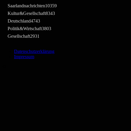
Saarlandnachrichten
10359
Kultur&Gesellschaft
8343
Deutschland
4743
Politik&Wirtschaft
3803
Gesellschaft
2931
Datenschutzerklärung
Impressum
©