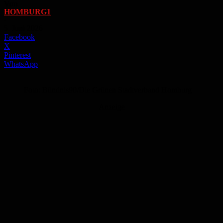
Von
HOMBURG1
-
5. Juni 2026
Facebook
X
Pinterest
WhatsApp
Foto: Bündnis90/Die Grünen Stadtverband Homburg
Anzeige