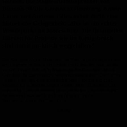
werden. Die Stadtverbandssprecher von
Bündnis 90/Die Grünen in Homburg, Katrin
Lauer und Andreas Filler, sehen darin eine
historische Gelegenheit: „Das ist ein echter
Wendepunkt im Moorschutz. Die finanziellen
Hürden für Projekte wie im Königsbruch
sind damit praktisch weggefallen.“
Das Königsbruch, ein Moorboden im Homburger Stadtgebiet, steht
seit Längerem im Fokus der Debatte um Klima- und Naturschutz
vor Ort. Derzeit läuft ein hydrogeologisches Gutachten, das als
Grundlage für eine mögliche Wiedervernässung dient. Die Grünen
mahnen allerdings, dass wissenschaftliche Expertise nicht zum
Vorwand für politisches Zögern werden dürfe. „Gutachten sind
notwendig – aber sie ersetzen keine politischen Entscheidungen“,
formulieren Lauer und Filler ihren Anspruch an die
Verantwortlichen in Stadt und Land.
Anzeige