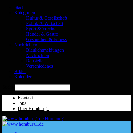
Start
Kategorien
Kultur & Gesellschaft
Politik & Wirtschaft
Sport & Vereine
Handel & Gastro
Gesundheit & Fitness
Nachrichten
Blaulichtmeldungen
Nachrichten
Baustellen
Verschiedenes
Bilder
Kalender
Suche
Kontakt
Jobs
Über Homburg1
Homburg1