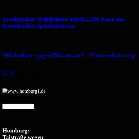
19. Februar 2026
Zweibrücker Waldjugend erhält 2.500 Euro aus
Krombacher Spendenaktion
19. Februar 2026
Alkoholisiert gegen Plakatwand – Führerschein weg
18. Februar 2026
1
2
3
4
5
Seite 3 von 5
Mehr erfahren
Homburg:
Talstraße wegen