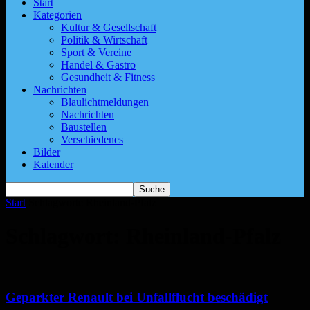
Start
Kategorien
Kultur & Gesellschaft
Politik & Wirtschaft
Sport & Vereine
Handel & Gastro
Gesundheit & Fitness
Nachrichten
Blaulichtmeldungen
Nachrichten
Baustellen
Verschiedenes
Bilder
Kalender
Start
Schlagworte
Rheinland-Pfalz
Schlagwort: Rheinland-Pfalz
Geparkter Renault bei Unfallflucht beschädigt