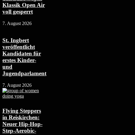
Klassik Open Air
voll gesperrt
7. August 2026
St. Ingbert
veröffentlicht
Kandidaten für
erstes Kinder-
und
Jugendparlament
7. August 2026
Flying Steppers
in Reiskirchen:
Neuer Hip-Hop-
Step-Aerobic-