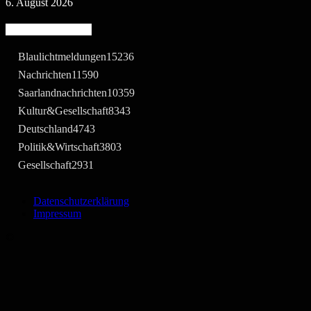
6. August 2026
Beliebte Kategorie
Blaulichtmeldungen
15236
Nachrichten
11590
Saarlandnachrichten
10359
Kultur&Gesellschaft
8343
Deutschland
4743
Politik&Wirtschaft
3803
Gesellschaft
2931
Datenschutzerklärung
Impressum
©