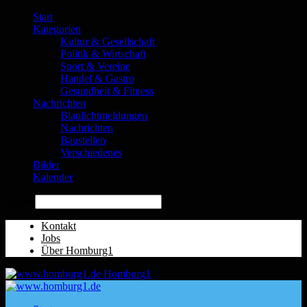
Start
Kategorien
Kultur & Gesellschaft
Politik & Wirtschaft
Sport & Vereine
Handel & Gastro
Gesundheit & Fitness
Nachrichten
Blaulichtmeldungen
Nachrichten
Baustellen
Verschiedenes
Bilder
Kalender
Suche
Kontakt
Jobs
Über Homburg1
Homburg1