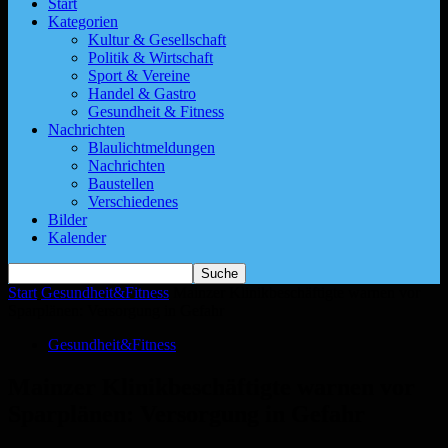
Start
Kategorien
Kultur & Gesellschaft
Politik & Wirtschaft
Sport & Vereine
Handel & Gastro
Gesundheit & Fitness
Nachrichten
Blaulichtmeldungen
Nachrichten
Baustellen
Verschiedenes
Bilder
Kalender
Start
Gesundheit&Fitness
Mainzer Klinikbeschäftigte warnen vor
Sparplänen: Versorgung in Gefahr
Gesundheit&Fitness
Mainzer Klinikbeschäftigte warnen vor
Sparplänen: Versorgung in Gefahr