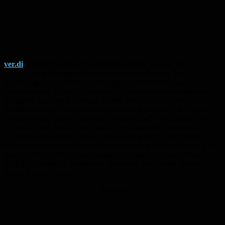
ver.di
plädiert für einen grundlegend anderen Kurs in der
Finanzierung der gesetzlichen Krankenversicherung. Statt
Zuzahlungen zu erhöhen, Leistungen zu beschneiden und
Personalabbau in Kauf zu nehmen, müssten versicherungsfremde
Aufgaben aus dem Steuertopf bezahlt werden. Allein die
Absicherung von Bürgergeldbeziehenden würde die GKV nach
Berechnungen der Gewerkschaft um rund zwölf Milliarden Euro
entlasten. Veith Stahlheber, zuständiger Gewerkschaftssekretär für
die Universitätsmedizin Mainz, geht noch weiter: „Auch hohe
Mieteinnahmen und Aktiengewinne müssen in die Finanzierung der
gesetzlichen Krankenversicherung einbezogen werden. Das würde
die GKV dauerhaft stabilisieren. Das wäre eine mutige Reform, die
diesen Namen verdient.“
Anzeige