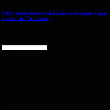
KKH meldet Rekord bei Krankschreibungen wegen
psychischer Überlastung
Wetter
Homburg
Überwiegend bewölkt
enter location
23.5
°
C
24.2
°
23.5
°
42%
3.5m/s
76%
Do.
25
°
Fr.
30
°
Sa.
30
°
So.
33
°