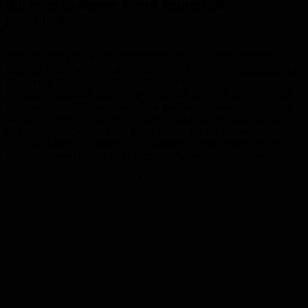
dürfe es in dieser Form keinesfalls
beschließen.
Auf Einladung des Personalrats stellte sich Gesundheitsminister
Clemens Hoch bei der außerordentlichen Personalversammlung den
Fragen der Belegschaft. Bundestagsabgeordnete der
Regierungskoalition hatten ihre Teilnahme dagegen abgesagt – ein
Umstand, den die Gewerkschaft als politisches Ausweichmanöver
wertet. Wer im Parlament über ein solches Gesetz abstimme, müsse
sich auch dem Gespräch mit jenen stellen, die die Konsequenzen
täglich am Krankenbett spüren. „Wer über Kürzungen entscheidet,
darf sich dieser Realität nicht entziehen“, betonte Hutmacher.
Anzeige