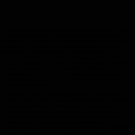
Die Schilderungen aus dem Klinikalltag fielen drastisch aus. Tobias
Zejewski, stellvertretender Landesfachbereichsleiter Gesundheit,
machte klar, was passiere, wenn Tarifsteigerungen und die Kosten
der Pflege am Bett nicht mehr vollständig refinanziert würden:
Stellenabbau, gerade in der Pflege. „Die Folgen sind
wissenschaftlich gut belegt. Weniger Pflegepersonal bedeutet
schlechtere Versorgung, bis hin zu einer höheren Sterblichkeit. Wer
will das verantworten?“ Hinzu komme die Gefahr einer
Schließungswelle. Die Deutsche Krankenhausgesellschaft warnt,
dass bundesweit die Hälfte aller Klinikstandorte in eine existenzielle
Schieflage geraten könnte.
Die Mainzer Aktion ist Teil des bundesweiten „Klinikaufstands“,
mit dem sich Beschäftigte gegen die Rücknahme bereits erreichter
Verbesserungen ihrer Arbeitsbedingungen stemmen. Anja
Großmann, stellvertretende Vorsitzende des Personalrats der
Universitätsmedizin, formulierte den Anspruch der Belegschaft
selbstbewusst. „Es geht um viel, für uns Beschäftigte im
Gesundheitswesen, für die Patientinnen und Patienten und für alle
gesetzlich Versicherten.“ Ohne Respekt und verlässliche