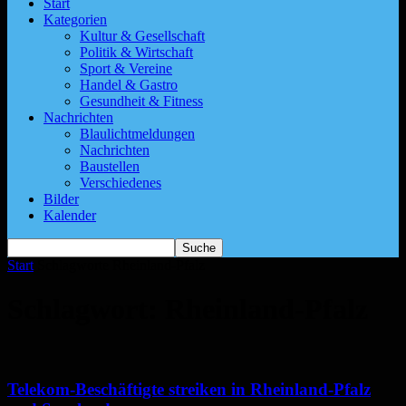
Start
Kategorien
Kultur & Gesellschaft
Politik & Wirtschaft
Sport & Vereine
Handel & Gastro
Gesundheit & Fitness
Nachrichten
Blaulichtmeldungen
Nachrichten
Baustellen
Verschiedenes
Bilder
Kalender
Start
Schlagworte
Rheinland-Pfalz
Schlagwort: Rheinland-Pfalz
Telekom-Beschäftigte streiken in Rheinland-Pfalz