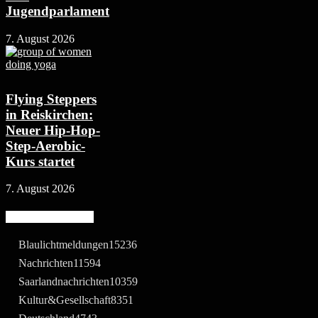
Jugendparlament
7. August 2026
Flying Steppers
in Reiskirchen:
Neuer Hip-Hop-
Step-Aerobic-
Kurs startet
7. August 2026
Beliebte Kategorie
Blaulichtmeldungen
15236
Nachrichten
11594
Saarlandnachrichten
10359
Kultur&Gesellschaft
8351