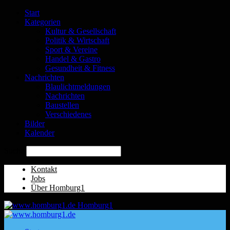
Start
Kategorien
Kultur & Gesellschaft
Politik & Wirtschaft
Sport & Vereine
Handel & Gastro
Gesundheit & Fitness
Nachrichten
Blaulichtmeldungen
Nachrichten
Baustellen
Verschiedenes
Bilder
Kalender
Suche
Kontakt
Jobs
Über Homburg1
Homburg1