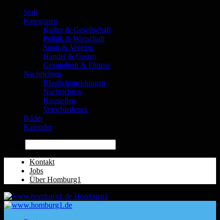
Start
Kategorien
Kultur & Gesellschaft
Politik & Wirtschaft
Sport & Vereine
Handel & Gastro
Gesundheit & Fitness
Nachrichten
Blaulichtmeldungen
Nachrichten
Baustellen
Verschiedenes
Bilder
Kalender
Suche
Kontakt
Jobs
Über Homburg1
Homburg1