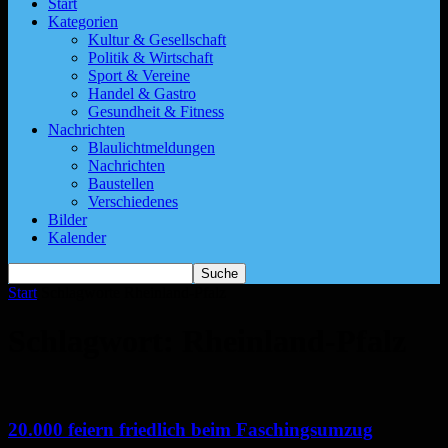
Start
Kategorien
Kultur & Gesellschaft
Politik & Wirtschaft
Sport & Vereine
Handel & Gastro
Gesundheit & Fitness
Nachrichten
Blaulichtmeldungen
Nachrichten
Baustellen
Verschiedenes
Bilder
Kalender
Start
Schlagworte
Rheinland-Pfalz
Schlagwort: Rheinland-Pfalz
20.000 feiern friedlich beim Faschingsumzug