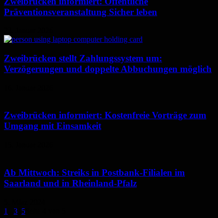
Zweibrücken informiert: Öffentliche
Präventionsveranstaltung Sicher leben
23. Januar 2026
Zweibrücken stellt Zahlungssystem um:
Verzögerungen und doppelte Abbuchungen möglich
16. Januar 2026
Zweibrücken informiert: Kostenfreie Vorträge zum
Umgang mit Einsamkeit
15. Januar 2026
Ab Mittwoch: Streiks in Postbank-Filialen im
Saarland und in Rheinland-Pfalz
5. März 2024
1
...
3
4
5
Seite 4 von 5