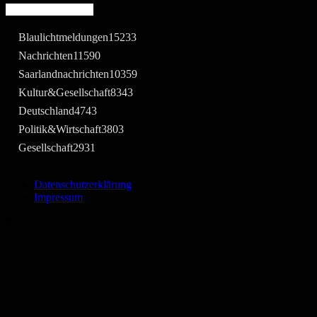
Beliebte Kategorie
Blaulichtmeldungen
15233
Nachrichten
11590
Saarlandnachrichten
10359
Kultur&Gesellschaft
8343
Deutschland
4743
Politik&Wirtschaft
3803
Gesellschaft
2931
Datenschutzerklärung
Impressum
©