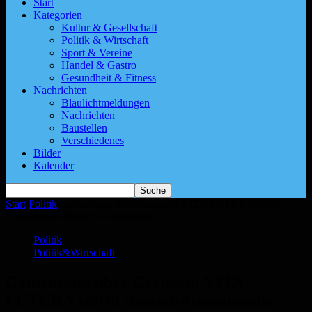
Start
Kategorien
Kultur & Gesellschaft
Politik & Wirtschaft
Sport & Vereine
Handel & Gastro
Gesundheit & Fitness
Nachrichten
Blaulichtmeldungen
Nachrichten
Baustellen
Verschiedenes
Bilder
Kalender
Start
Politik
Gemeinsam über Grenzen: VITA FUTURA stärkt
deutsch-französische Kooperation
Politik
Politik&Wirtschaft
Gemeinsam über Grenzen: VITA
FUTURA stärkt deutsch-französische