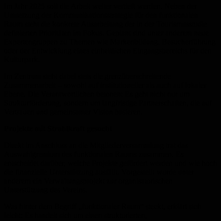
Im Jahr 2025 soll die Arbeit weiter vertieft werden. Neben der
Umsetzung der Kommunikationsstrategie für den funktionalen
Raum steht die konkrete Ausarbeitung der in der Tourismusstudie
definierten Prioritäten im Fokus. Geplant sind unter anderem neue
Expertengruppen zu Themen wie Markenbildung, Besucherführung
oder der Entwicklung eines einheitlichen Eingangsbereichs für den
Kulturpark.
Im Zentrum steht dabei stets die grenzüberschreitende
Zusammenarbeit – sowohl auf institutioneller als auch auf lokaler
Ebene. Die Verantwortlichen betonen: Es geht nicht nur um
Strukturförderung, sondern um langfristige Partnerschaften, die auf
Vertrauen und gemeinsamer Vision basieren.
Projekte mit Strahlkraft gesucht
Direkt im Anschluss an die Mitgliederversammlung trat das
Auswahlgremium des funktionalen Raums zusammen. Es
entscheidet darüber, welche Projekte gefördert werden und wie hoch
die finanzielle Unterstützung ausfällt. Vorgestellt wurde unter
anderem ein Verwaltungsprojekt zur organisatorischen
Unterstützung des Vereins.
Was hinter dem Begriff „funktionaler Raum“ steckt, erklärt sich
leicht: Es handelt sich um einen strukturierten,