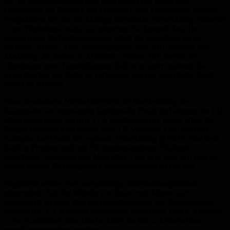
als Ort grenzüberschreitender Begegnung neu beleuchtet.
Gemeinsam mit Partnern aus Frankreich und Deutschland wurden
Perspektiven für eine nachhaltige touristische Entwicklung erarbeitet
– von Workshops bis hin zu intensiven Fachgesprächen. Der
resultierende Maßnahmenkatalog liefert die Grundlage für die
nächsten Schritte: Zwei Arbeitsgruppen, eine zu Tourismus und
Marketing, die andere zu Mobilität, widmen sich bereits der
Umsetzung erster Empfehlungen. Ziel ist es unter anderem, die
Erreichbarkeit des Parks zu verbessern und das touristische Profil
weiter zu schärfen.
Einen besonderen Meilenstein stellt die Anerkennung des
Kulturparks als sogenannter funktionaler Raum im Rahmen des EU-
Förderprogramms Interreg VI A Großregion dar. Damit erhält die
Region Bliesbruck-Reinheim rund 1,9 Millionen Euro aus dem
Europäischen Fonds für regionale Entwicklung (EFRE). Das Geld
fließt in Projekte rund um Flächenmanagement, Ökologie,
Forschung, Tourismus und Marketing – mit dem Ziel, den Park zu
einem Vorbild für europäische Zusammenarbeit zu machen.
Begleitend wurde eine zweisprachige Informationsplattform
eingerichtet. Auf der Website vita-futura.com können sich
interessierte Akteure über Förderbedingungen und Projektanträge
informieren. Ein Kommunikationsplan sorgt dafür, dass alle Partner
– von Kommunen über Hochschulen bis hin zu Unternehmen –
gezielt angesprochen werden.