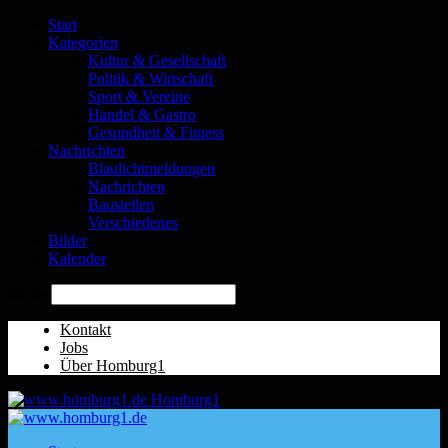
Start
Kategorien
Kultur & Gesellschaft
Politik & Wirtschaft
Sport & Vereine
Handel & Gastro
Gesundheit & Fitness
Nachrichten
Blaulichtmeldungen
Nachrichten
Baustellen
Verschiedenes
Bilder
Kalender
Suche
Kontakt
Jobs
Über Homburg1
Homburg1