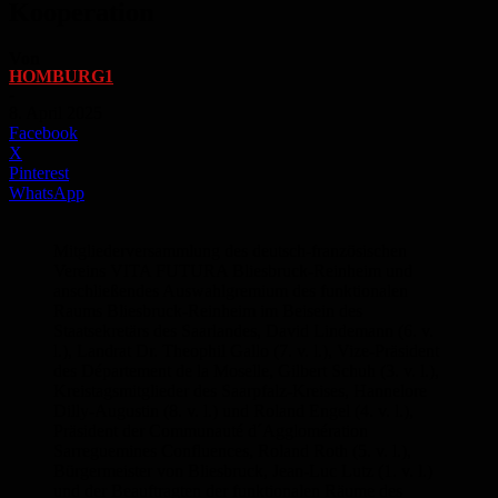
Kooperation
Von
HOMBURG1
-
8. April 2025
Facebook
X
Pinterest
WhatsApp
Mitgliederversammlung des deutsch-französischen
Vereins VITA FUTURA Bliesbruck-Reinheim und
anschließendes Auswahlgremium des funktionalen
Raums Bliesbruck-Reinheim im Beisein des
Staatsekretärs des Saarlandes, David Lindemann (6. v.
l.), Landrat Dr. Theophil Gallo (7. v. l.), Vize-Präsident
des Département de la Moselle, Gilbert Schuh (3. v. l.),
Kreistagsmitglieder des Saarpfalz-Kreises, Hannelore
Dilly-Augustin (8. v. l.) und Roland Engel (4. v. l.),
Präsident der Communauté d´Agglomération
Sarreguemines Confluences, Roland Roth (5. v. l.),
Bürgermeister von Bliesbruck, Jean-Luc Lutz (1. v. l.)
und der Beauftragten der funktionalen Räume des