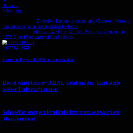
X
Pinterest
WhatsApp
Vorheriger Artikel
Zwischen Rationalisierung und Chancen: Was die
Digitalisierung für die Industrie bedeutet
Nächster Artikel
Mehr als Medizin: Wie das Brustkrebszentrum am
UKS Betroffene ganzheitlich begleitet
HOMBURG1
Verwandte Artikel
Mehr vom Autor
Diesel wird teurer: ADAC sieht an der Tankstelle
weiter Luft nach unten
Schaeffler steigert Profitabilität trotz schwachem
Marktumfeld