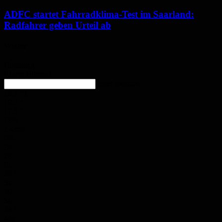
ADFC startet Fahrradklima-Test im Saarland:
Radfahrer geben Urteil ab
Wetter
Homburg
Klarer Himmel
enter location
18.1
°
C
19.7
°
17.9
°
78%
2.4m/s
0%
Do.
28
°
Fr.
28
°
Sa.
30
°
So.
34
°
Mo.