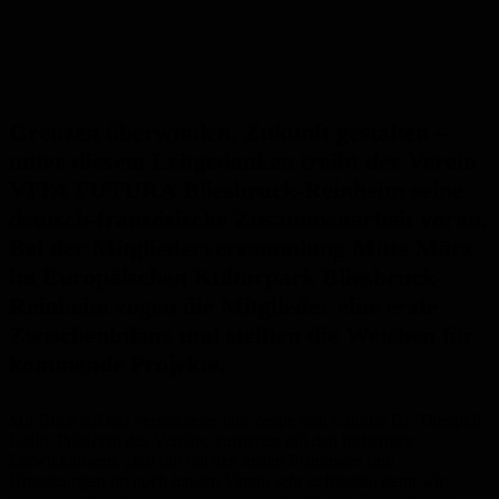
Grenzen überwinden, Zukunft gestalten –
unter diesem Leitgedanken treibt der Verein
VITA FUTURA Bliesbruck-Reinheim seine
deutsch-französische Zusammenarbeit voran.
Bei der Mitgliederversammlung Mitte März
im Europäischen Kulturpark Bliesbruck-
Reinheim zogen die Mitglieder eine erste
Zwischenbilanz und stellten die Weichen für
kommende Projekte.
Mit Blick auf das vergangene Jahr zeigte sich Landrat Dr. Theophil
Gallo, Präsident des Vereins, zufrieden mit den bisherigen
Entwicklungen: „Ich bin mit den ersten Planungen und
Umsetzungen im noch jungen Verein sehr zufrieden, denn wir