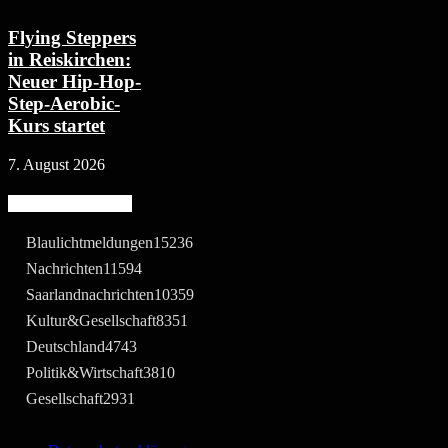
Flying Steppers
in Reiskirchen:
Neuer Hip-Hop-
Step-Aerobic-
Kurs startet
7. August 2026
Beliebte Kategorie
Blaulichtmeldungen
15236
Nachrichten
11594
Saarlandnachrichten
10359
Kultur&Gesellschaft
8351
Deutschland
4743
Politik&Wirtschaft
3810
Gesellschaft
2931