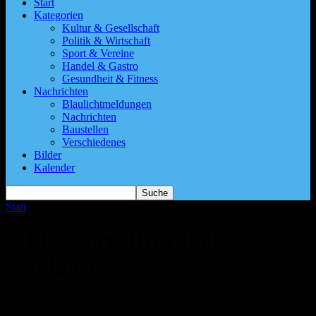
Start
Kategorien
Kultur & Gesellschaft
Politik & Wirtschaft
Sport & Vereine
Handel & Gastro
Gesundheit & Fitness
Nachrichten
Blaulichtmeldungen
Nachrichten
Baustellen
Verschiedenes
Bilder
Kalender
Start
Schlagworte
Bruchhof-Sanddorf
Schlagwort: Bruchhof-
Sanddorf