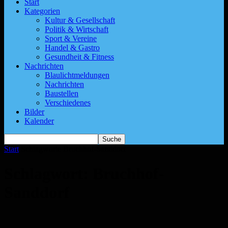
Start
Kategorien
Kultur & Gesellschaft
Politik & Wirtschaft
Sport & Vereine
Handel & Gastro
Gesundheit & Fitness
Nachrichten
Blaulichtmeldungen
Nachrichten
Baustellen
Verschiedenes
Bilder
Kalender
Start
Schlagworte
Bruchhof-Sanddorf
Schlagwort: Bruchhof-
Sanddorf