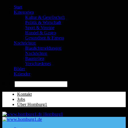
Start
Kategorien
Kultur & Gesellschaft
Politik & Wirtschaft
Sport & Vereine
Handel & Gastro
Gesundheit & Fitness
Nachrichten
Blaulichtmeldungen
Nachrichten
Baustellen
Verschiedenes
Bilder
Kalender
Suche
Kontakt
Jobs
Über Homburg1
Homburg1