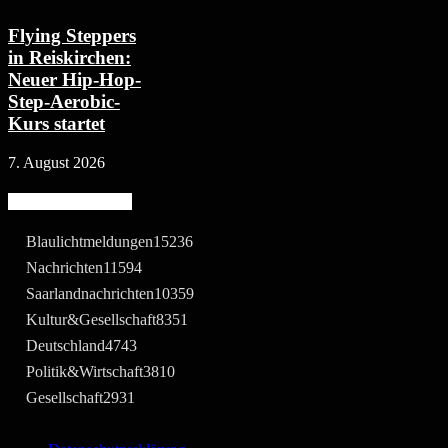
Flying Steppers
in Reiskirchen:
Neuer Hip-Hop-
Step-Aerobic-
Kurs startet
7. August 2026
Beliebte Kategorie
Blaulichtmeldungen
15236
Nachrichten
11594
Saarlandnachrichten
10359
Kultur&Gesellschaft
8351
Deutschland
4743
Politik&Wirtschaft
3810
Gesellschaft
2931