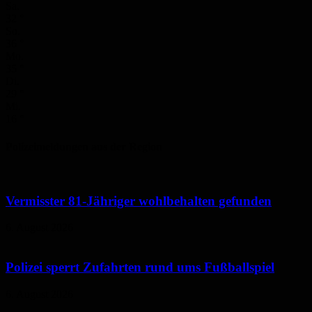
Sa.
32
°
So.
36
°
Mo.
35
°
Di.
29
°
Mi.
16
°
Polizeimeldungen aus der Region
Vermisster 81-Jähriger wohlbehalten gefunden
6. August 2026
Polizei sperrt Zufahrten rund ums Fußballspiel
6. August 2026