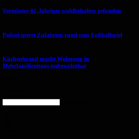
Vermisster 81-Jähriger wohlbehalten gefunden
Polizei sperrt Zufahrten rund ums Fußballspiel
Küchenbrand macht Wohnung in
Mehrfamilienhaus unbewohnbar
Wetter
Homburg
Klarer Himmel
enter location
14.7
°
C
16.4
°
14.7
°
66%
3.5m/s
10%