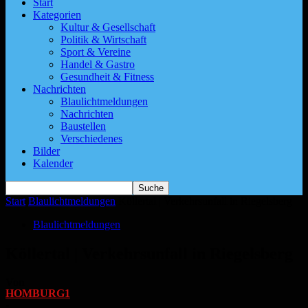
Start
Kategorien
Kultur & Gesellschaft
Politik & Wirtschaft
Sport & Vereine
Handel & Gastro
Gesundheit & Fitness
Nachrichten
Blaulichtmeldungen
Nachrichten
Baustellen
Verschiedenes
Bilder
Kalender
Start
Blaulichtmeldungen
Köllertal | Verkehrsunfall in Riegelsberg
Blaulichtmeldungen
Köllertal | Verkehrsunfall in Riegelsberg
Von
HOMBURG1
-