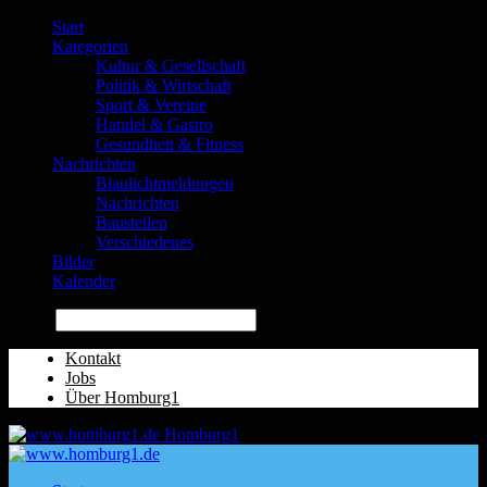
Start
Kategorien
Kultur & Gesellschaft
Politik & Wirtschaft
Sport & Vereine
Handel & Gastro
Gesundheit & Fitness
Nachrichten
Blaulichtmeldungen
Nachrichten
Baustellen
Verschiedenes
Bilder
Kalender
Suche
Kontakt
Jobs
Über Homburg1
Homburg1