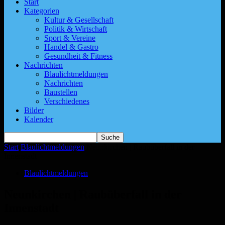
Start
Kategorien
Kultur & Gesellschaft
Politik & Wirtschaft
Sport & Vereine
Handel & Gastro
Gesundheit & Fitness
Nachrichten
Blaulichtmeldungen
Nachrichten
Baustellen
Verschiedenes
Bilder
Kalender
Start
Blaulichtmeldungen
Neunkirchen | Raubüberfall in der
Innenstadt
Blaulichtmeldungen
Neunkirchen | Raubüberfall in der
Innenstadt