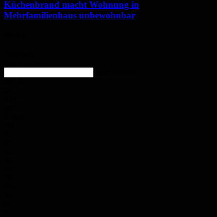
Küchenbrand macht Wohnung in
Mehrfamilienhaus unbewohnbar
Wetter
Homburg
Klarer Himmel
enter location
24
°
C
24.7
°
23.6
°
40%
2.7m/s
0%
Fr.
27
°
Sa.
32
°
So.
36
°
Mo.
35
°
Di.
31
°