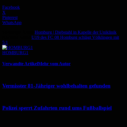
Facebook
X
Pinterest
WhatsApp
Vorheriger Artikel
Homburg | Diebstahl in Kapelle der Uniklinik
Nächster Artikel
U19 des FC 08 Homburg schlägt Völklingen mit
5:1
HOMBURG1
Verwandte Artikel
Mehr vom Autor
Vermisster 81-Jähriger wohlbehalten gefunden
Polizei sperrt Zufahrten rund ums Fußballspiel