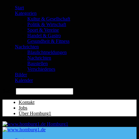
Start
Kategorien
Kultur & Gesellschaft
Politik & Wirtschaft
Sport & Vereine
Handel & Gastro
Gesundheit & Fitness
Nachrichten
Blaulichtmeldungen
Nachrichten
Baustellen
Verschiedenes
Bilder
Kalender
Suche
Kontakt
Jobs
Über Homburg1
Homburg1