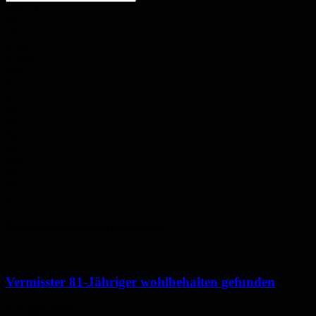
25.8
°
C
28.1
°
25.7
°
31%
2.9m/s
64%
Fr.
27
°
Sa.
32
°
So.
36
°
Mo.
35
°
Di.
31
°
Polizeimeldungen aus der Region
Vermisster 81-Jähriger wohlbehalten gefunden
6. August 2026