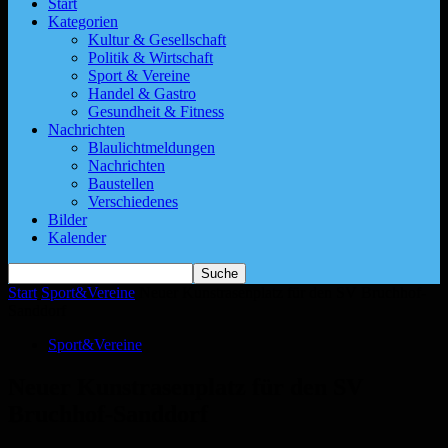
Start
Kategorien
Kultur & Gesellschaft
Politik & Wirtschaft
Sport & Vereine
Handel & Gastro
Gesundheit & Fitness
Nachrichten
Blaulichtmeldungen
Nachrichten
Baustellen
Verschiedenes
Bilder
Kalender
Start
Sport&Vereine
Neuer Kunstrasenplatz für den SV Bruchhof-
Sanddorf
Sport&Vereine
Neuer Kunstrasenplatz für den SV
Bruchhof-Sanddorf