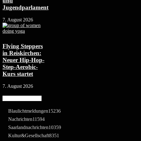
und
Jugendparlament
7. August 2026
Flying Steppers
in Reiskirchen:
Neuer Hip-Hop-
Step-Aerobic-
Kurs startet
7. August 2026
Beliebte Kategorie
Blaulichtmeldungen
15236
Nachrichten
11594
Saarlandnachrichten
10359
Kultur&Gesellschaft
8351