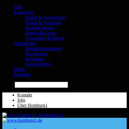
Start
Kategorien
Kultur & Gesellschaft
Politik & Wirtschaft
Sport & Vereine
Handel & Gastro
Gesundheit & Fitness
Nachrichten
Blaulichtmeldungen
Nachrichten
Baustellen
Verschiedenes
Bilder
Kalender
Suche
Kontakt
Jobs
Über Homburg1
Homburg1