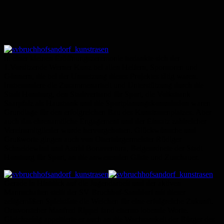
In einer kleinen Eröffnungszeremonie bedankte sich der
1.Vorsitzende Werner Kunz bei allen Helfern, Sponsoren und
Gönnern, die bei der Umsetzung dieses Projektes tätig waren.
Insbesondere die Zusammenarbeit und Unterstützung durch die
Stadt Homburg, den Stadtverband für Sport, die Volksbank
Saarpfalz als Hausbank und die Sportplanungskommission waren
Grundlage für den erfolgreichen Bau des Kunstrasenplatzes. Aber
auch das ehrenamtliche Engagement und der Einsatz zahlreicher
Vereinsmitglieder wurde hervorgehoben. Glückwünsche und
Grußworte gingen auch von Oberbürgermeister Rüdiger
Schneidewind und Astrid Bonaventura, Beigeordnete der Stadt
Homburg für Sport, an die anwesenden Gäste und Zuschauer.
Gerade in Hinblick auf die Jugendarbeit und der aktiven
Mannschaften stellt der SV Bruchhof-Sanddorf mit dieser
zeitgemäßen Spielstätte die Weichen für eine erfolgreiche Zukunft.
Ortsvorsteher Manfred Rippel fand ebenso lobende Worte.
Gleichzeitig appellierte er auch an die Wachsamkeit der Bürger des