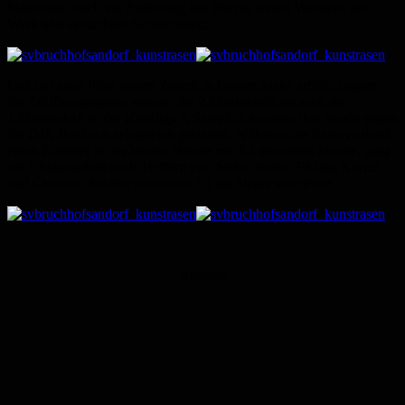
Stadtteiles: noch vor Eröffnung des Platzes waren Vandalen am
Werk und versachten Sachschaden.
Daß der neue Platz seinen Zweck in bestem Maße erfüllt, zeigten
die Eröffnungsspiele: sowohl die 2.Mannschaft als auch die
1.Mannschaft in der Kreisliga A Saarpfalz konnten ihre Spiele gegen
die DJK Bexbach erfolgreich gestalten. Während die Reserve durch
einen Elfmeter in der letzten Minute mit 3:2 gewinnen konnte, ging
die 1.Mannschaft nach Treffern von Stefan Rothe, Philipp Kürzel
und Christian Schäfer mit einem 3:1 als Sieger vom Platz.
Anzeige