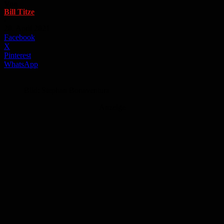
Von
Bill Titze
-
20. April 2021
Facebook
X
Pinterest
WhatsApp
Bild: Stephan Bonaventura
Anzeige