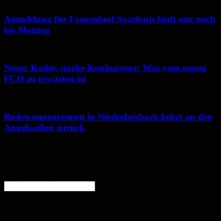
Anmeldung für Frauenlauf Saarlouis läuft nur noch
bis Montag
Neuer Kader, starke Konkurrenz: Was vom neuen
FCH zu erwarten ist
Badewannenrennen in Niederbexbach kehrt an den
Angelweiher zurück
Wetter
Homburg
Überwiegend bewölkt
enter location
25.8
°
C
28.1
°
25.7
°