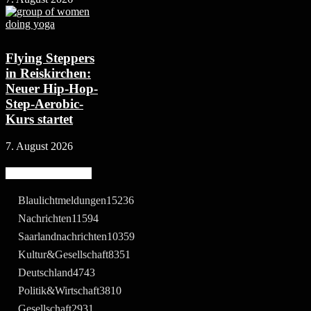
Flying Steppers
in Reiskirchen:
Neuer Hip-Hop-
Step-Aerobic-
Kurs startet
7. August 2026
Beliebte Kategorie
Blaulichtmeldungen
15236
Nachrichten
11594
Saarlandnachrichten
10359
Kultur&Gesellschaft
8351
Deutschland
4743
Politik&Wirtschaft
3810
Gesellschaft
2931