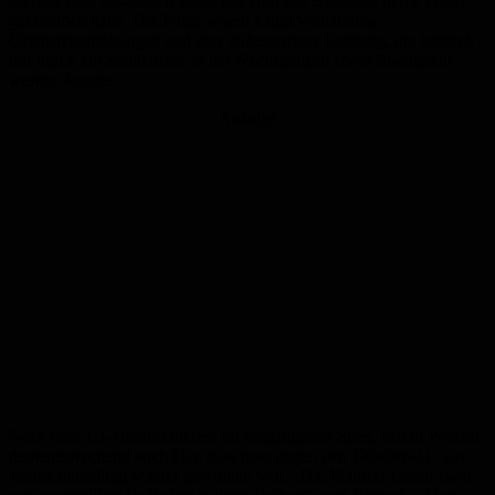
als dass man tatsächlich selbst das Heft des Handelns in die Hand
genommen hätte. Die Folge waren kaum vorhandene
Offensivbemühungen und eine äußerst maue Leistung, die letztlich
nur durch ein Standardtor in der Nachspielzeit etwas übertüncht
werden konnte.
Anzeige
Nach dem 1:1-Unentschieden im vergangenen Spiel, macht Wenzel
dementsprechend auch klar, dass man gegen den Tabellen-11. aus
Mainz unbedingt wieder gewinnen will. „Die Mainzer haben zwar