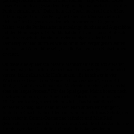
gut ausgebildete Fußballer in ihren Reihen“, sagt Wenzel. „Aber
unser Anspruch als gestandene Regionalligamannschaft ist es, drei
Punkte einzufahren.“ Dabei baut der Coach auch auf die größere
Erfahrung der Grün-Weißen. „Die haben die Mainzer vielleicht
nicht so.“ Im Gegensatz zu den beiden vorherigen Gegnern ist
Mainz, was die Punkteausbeute anbelangt, durchaus auf Augenhöhe
mit den Homburgern. 44 Punkte hat die Elf von Trainer Bartosch
Gaul bisher geholt, das sind nur vier weniger als der FCH.
Dementsprechend dürfte es wie so oft in den vergangenen Jahren
ein Duell auf Augenhöhe sein, das die Fans vor den Bildschirmen
erwartet.
Ob diese eine spielerisch bessere Mannschaft als zuletzt erwarten
können, ist jedoch offen. Wenzel macht diesbezüglich, zumindest
vorerst, keine allzu große Hoffnungen. „Es ist schwer in vier
Wochen das Gesicht der Mannschaft zu verändern“, so der 43-
Jährige. „Natürlich will man das Maximale erreichen, aber das ist
eben ein langer Prozess.“ Für das Spiel gegen Mainz kommt noch
erschwerend hinzu, dass Spielmacher Patrick Lienhard mit seiner
10. Gelben Karte gesperrt fehlen wird. „Das ist natürlich ein
schwerer Schlag, aber dann müssen eben andere einspringen“,
fordert der Coach. Neben Lienhard werden auch Jonas Scholz, der
sich weiter in Corona-Quarantäne befindet, und Mart Ristl
(Muskelfaserriss) ausfallen. Trotz dieser Ausfälle ist das Ziel für die
Homburger klar: Das dritte Heimspiel in Folge gewinnen.