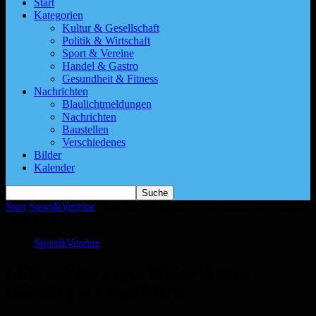
Start
Kategorien
Kultur & Gesellschaft
Politik & Wirtschaft
Sport & Vereine
Handel & Gastro
Gesundheit & Fitness
Nachrichten
Blaulichtmeldungen
Nachrichten
Baustellen
Verschiedenes
Bilder
Kalender
Start
Sport&Vereine
FCH möchte gegen Mainz dritten Heimsieg in
Folge feiern
Sport&Vereine
FCH möchte gegen Mainz dritten
Heimsieg in Folge feiern