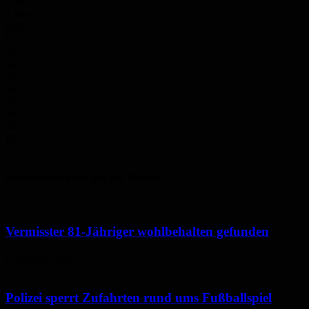
31%
2.9m/s
64%
Fr.
27
°
Sa.
32
°
So.
36
°
Mo.
35
°
Di.
31
°
Polizeimeldungen aus der Region
Vermisster 81-Jähriger wohlbehalten gefunden
6. August 2026
Polizei sperrt Zufahrten rund ums Fußballspiel