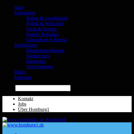
Start
Kategorien
Kultur & Gesellschaft
Politik & Wirtschaft
Sport & Vereine
Handel & Gastro
Gesundheit & Fitness
Nachrichten
Blaulichtmeldungen
Nachrichten
Baustellen
Verschiedenes
Bilder
Kalender
Suche
Kontakt
Jobs
Über Homburg1
Homburg1