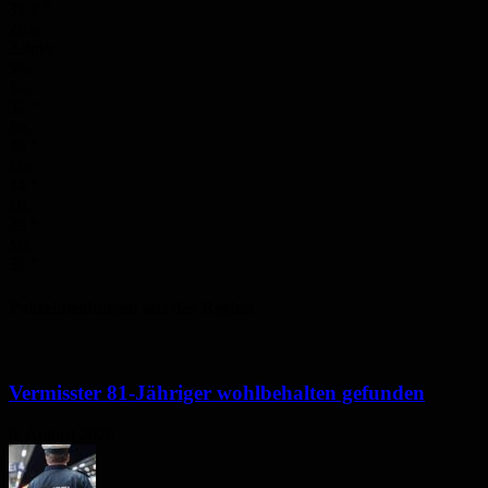
31.8
°
28%
2.9m/s
5%
Sa.
32
°
So.
35
°
Mo.
34
°
Di.
29
°
Mi.
31
°
Polizeimeldungen aus der Region
Vermisster 81-Jähriger wohlbehalten gefunden
6. August 2026