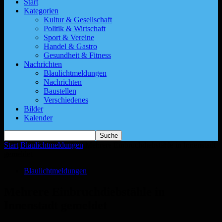
Start
Kategorien
Kultur & Gesellschaft
Politik & Wirtschaft
Sport & Vereine
Handel & Gastro
Gesundheit & Fitness
Nachrichten
Blaulichtmeldungen
Nachrichten
Baustellen
Verschiedenes
Bilder
Kalender
Start
Blaulichtmeldungen
Mehrere Einbruchdiebstähle in Innenstadt
gemeldet
Blaulichtmeldungen
Mehrere Einbruchdiebstähle in
Innenstadt gemeldet