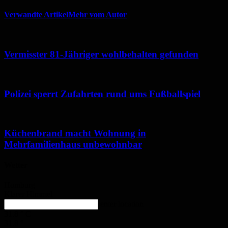
Verwandte Artikel
Mehr vom Autor
Vermisster 81-Jähriger wohlbehalten gefunden
Polizei sperrt Zufahrten rund ums Fußballspiel
Küchenbrand macht Wohnung in
Mehrfamilienhaus unbewohnbar
Wetter
Homburg
Klarer Himmel
enter location
31.8
°
C
31.8
°