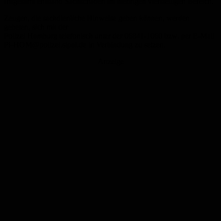
Insgesamt entstand Sachschaden im niedrigen vierstelligen Bereich.
Zeugen, die sachdienliche Hinweise geben können, werden
gebeten, sich mit der
Polizei Homburg telefonisch unter der 06841-1060 bzw. per E-Mail
PI-HOM@polizei.slpol.de in Verbindung zu setzen.
Anzeige