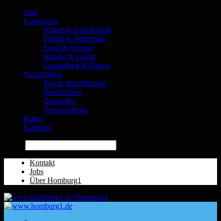
Start
Kategorien
Kultur & Gesellschaft
Politik & Wirtschaft
Sport & Vereine
Handel & Gastro
Gesundheit & Fitness
Nachrichten
Blaulichtmeldungen
Nachrichten
Baustellen
Verschiedenes
Bilder
Kalender
Suche
Kontakt
Jobs
Über Homburg1
Homburg1