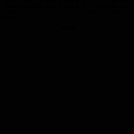
damit auf, ihren angekündigten Schritt noch in dieser Wahlperiode
in konkrete Gesetzgebung zu überführen und so zu beweisen, dass
es ihr mit der Wertschätzung der Grundschullehrkräfte tatsächlich
ernst ist.
Anzeige