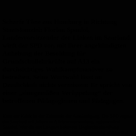
Scharfe Töne aus Homburg in Richtung
Staatskanzlei: Florian Spaniol,
Landesvorsitzender der Linken im Saarland,
wirft der SPD vor, mit ihrer angekündigten
Anhebung der Besoldung für
Grundschullehrkräfte auf A13 ein
durchsichtiges Wahlkampfmanöver zu
betreiben. Seine Wortwahl lässt an
Deutlichkeit nichts vermissen: Er spricht von
einer „sinngemäßen Veräppelung“ der
betroffenen Pädagoginnen und Pädagogen.
Kern der Kritik ist der Zeitpunkt der Ankündigung. Die SPD regiere
das Saarland seit Jahren in Alleinverantwortung, argumentiert
Spaniol. Wer die seit Langem bekannte Ungleichbehandlung
wirklich beenden wolle, könne die Höhergruppierung unmittelbar