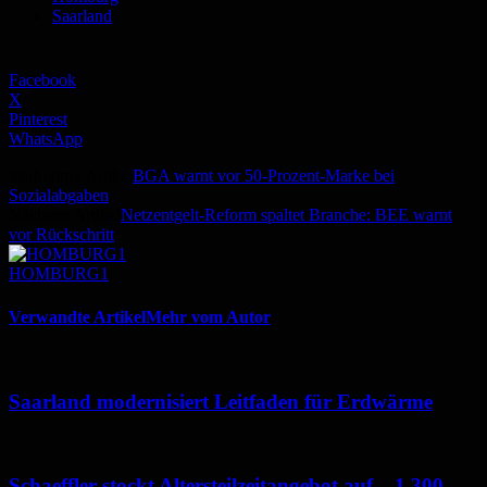
Saarland
Facebook
X
Pinterest
WhatsApp
Vorheriger Artikel
BGA warnt vor 50-Prozent-Marke bei
Sozialabgaben
Nächster Artikel
Netzentgelt-Reform spaltet Branche: BEE warnt
vor Rückschritt
HOMBURG1
Verwandte Artikel
Mehr vom Autor
Saarland modernisiert Leitfaden für Erdwärme
Schaeffler stockt Altersteilzeitangebot auf – 1.300