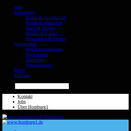
Start
Kategorien
Kultur & Gesellschaft
Politik & Wirtschaft
Sport & Vereine
Handel & Gastro
Gesundheit & Fitness
Nachrichten
Blaulichtmeldungen
Nachrichten
Baustellen
Verschiedenes
Bilder
Kalender
Suche
Kontakt
Jobs
Über Homburg1
Homburg1