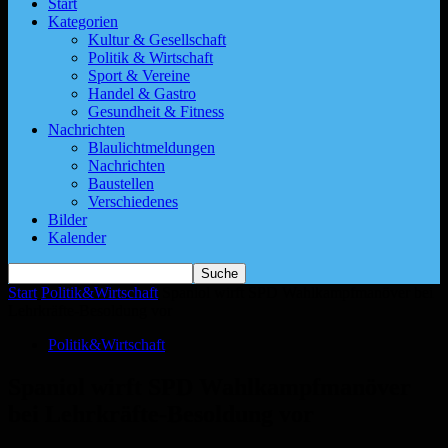
Start
Kategorien
Kultur & Gesellschaft
Politik & Wirtschaft
Sport & Vereine
Handel & Gastro
Gesundheit & Fitness
Nachrichten
Blaulichtmeldungen
Nachrichten
Baustellen
Verschiedenes
Bilder
Kalender
Start
Politik&Wirtschaft
Spaniol wirft SPD Wahlkampfmanöver bei
Lehrkräfte-Besoldung vor
Politik&Wirtschaft
Spaniol wirft SPD Wahlkampfmanöver
bei Lehrkräfte-Besoldung vor