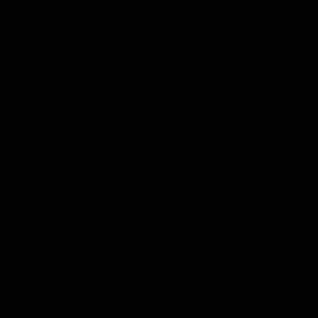
Versprechen.
Spaniol verweist zudem auf die jahrelange Vorgeschichte des
Themas. Gewerkschaften und Lehrerverbände hätten die strukturelle
Benachteiligung der Grundschullehrkräfte immer wieder
thematisiert, ohne dass sich daran etwas geändert habe. Dass nun
ausgerechnet kurz vor dem Wahltermin Bewegung in die Debatte
komme, offenbare seiner Ansicht nach das eigentliche Problem:
Nicht die fehlende politische Möglichkeit habe eine Lösung
verhindert, sondern der fehlende politische Wille.
In der Sache selbst gibt es allerdings keinen Dissens. Die Linke
unterstützt die Forderung nach einer Anhebung auf A13
ausdrücklich. Grundschullehrkräfte leisteten eine zentrale
gesellschaftliche Arbeit und verdienten gleiche Bezahlung sowie
echte Wertschätzung, heißt es in der Stellungnahme aus der
Landesgeschäftsstelle. Die Angleichung sei überfällig und ein Gebot
der Gerechtigkeit gegenüber einer Berufsgruppe, die das Fundament
schulischer Bildung lege.
Gerade deshalb dürfe das Vorhaben aber nicht als Ankündigung auf
Vorrat dienen, mahnt Spaniol abschließend. Eine Maßnahme von
solcher Tragweite müsse jetzt umgesetzt werden – nicht in einer
hypothetischen nächsten Legislaturperiode mit ungewissen
Mehrheitsverhältnissen. Die Linke fordert die saarländische SPD