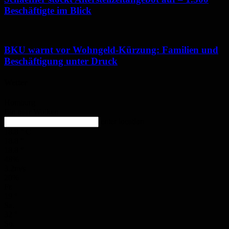
Beschäftigte im Blick
BKU warnt vor Wohngeld-Kürzung: Familien und
Beschäftigung unter Druck
Wetter
Homburg
Ein paar Wolken
enter location
18.8
°
C
18.8
°
18.8
°
48%
3.2m/s
20%
Fr.
19
°
Sa.
32
°
So.