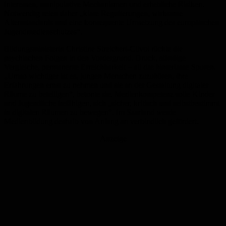
Interessen, manipulative Mechanismen und erhebliche Risiken.
Notwendig seien daher „klare Regulierungen, wirksame
Altersstandards und eine konsequente Umsetzung des europäischen
Jugendmedienschutzes“.
Bildungsministerin Christine Streichert-Clivot rückte die
psychischen Folgen in den Vordergrund. Druck, ständige
Vergleiche, permanente Erreichbarkeit – all das hinterlasse Spuren.
„Umso wichtiger ist es, jungen Menschen zuzuhören, ihre
Erfahrungen ernst zu nehmen und sie an der Gestaltung digitaler
Räume zu beteiligen“, betonte sie. Medienkompetenz solle Kinder
und Jugendliche befähigen, sich „sicher, kritisch und selbstbestimmt
in digitalen Räumen zu bewegen“. Im Saarland werde
Medienbildung deshalb von Anfang an verbindlich gefördert.
Anzeige