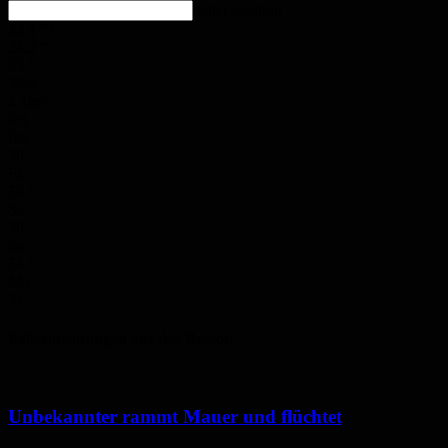
enter location
23.4
°
C
24.2
°
23
°
39%
4.1m/s
0%
Do.
30
°
Fr.
30
°
Sa.
30
°
So.
34
°
Mo.
34
°
Polizeimeldungen aus der Region
Unbekannter rammt Mauer und flüchtet