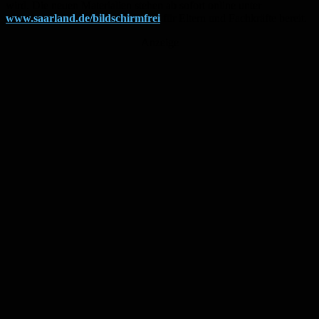
wird. Die neuen Materialien stehen ab sofort online unter
www.saarland.de/bildschirmfrei
für Eltern und Fachkräfte bereit.
Anzeige