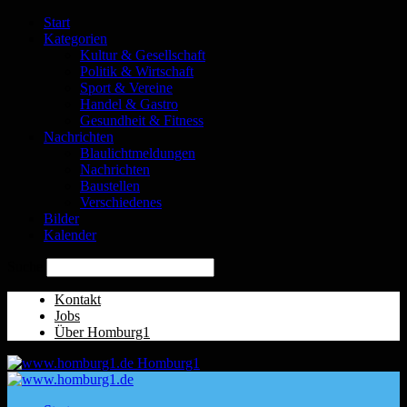
Start
Kategorien
Kultur & Gesellschaft
Politik & Wirtschaft
Sport & Vereine
Handel & Gastro
Gesundheit & Fitness
Nachrichten
Blaulichtmeldungen
Nachrichten
Baustellen
Verschiedenes
Bilder
Kalender
Suche
Kontakt
Jobs
Über Homburg1
Homburg1