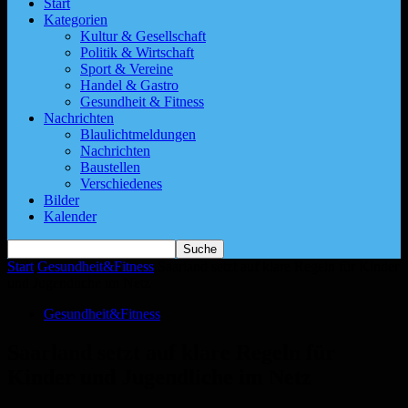
Start
Kategorien
Kultur & Gesellschaft
Politik & Wirtschaft
Sport & Vereine
Handel & Gastro
Gesundheit & Fitness
Nachrichten
Blaulichtmeldungen
Nachrichten
Baustellen
Verschiedenes
Bilder
Kalender
Start
Gesundheit&Fitness
Saarland setzt auf klare Regeln für Kinder
und Jugendliche im Netz
Gesundheit&Fitness
Saarland setzt auf klare Regeln für
Kinder und Jugendliche im Netz