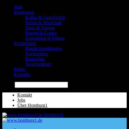
Start
Kategorien
Kultur & Gesellschaft
Politik & Wirtschaft
Sport & Vereine
Handel & Gastro
Gesundheit & Fitness
Nachrichten
Blaulichtmeldungen
Nachrichten
Baustellen
Verschiedenes
Bilder
Kalender
Suche
Kontakt
Jobs
Über Homburg1
Homburg1