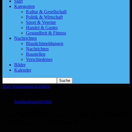
Start
Kategorien
Kultur & Gesellschaft
Politik & Wirtschaft
Sport & Vereine
Handel & Gastro
Gesundheit & Fitness
Nachrichten
Blaulichtmeldungen
Nachrichten
Baustellen
Verschiedenes
Bilder
Kalender
Start
Saarlandnachrichten
Saarland | Die Linke: Gegen eine erneute
Zulassung von Glyphosat
Saarlandnachrichten
Saarland | Die Linke: Gegen eine erneute
Zulassung von Glyphosat