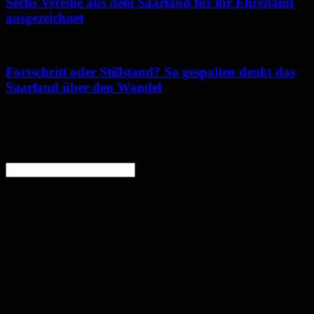
Sechs Vereine aus dem Saarland für ihr Ehrenamt
ausgezeichnet
Fortschritt oder Stillstand? So gespalten denkt das
Saarland über den Wandel
Wetter
Homburg
Klarer Himmel
enter location
31.8
°
C
33.1
°
31.3
°
36%
6m/s
3%
Mo.
33
°
Di.
29
°
Mi.