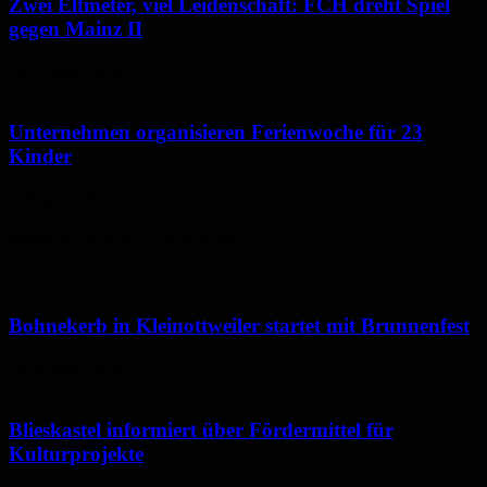
Zwei Elfmeter, viel Leidenschaft: FCH dreht Spiel
gegen Mainz II
10. August 2026
Unternehmen organisieren Ferienwoche für 23
Kinder
7. August 2026
Neues aus dem Saarpfalz-Kreis
Bohnekerb in Kleinottweiler startet mit Brunnenfest
10. August 2026
Blieskastel informiert über Fördermittel für
Kulturprojekte