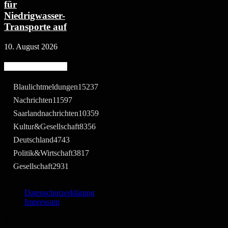
für
Niedrigwasser-
Transporte auf
10. August 2026
Beliebte Kategorie
Blaulichtmeldungen
15237
Nachrichten
11597
Saarlandnachrichten
10359
Kultur&Gesellschaft
8356
Deutschland
4743
Politik&Wirtschaft
3817
Gesellschaft
2931
Datenschutzerklärung
Impressum
©