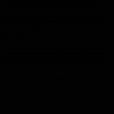
Ensch-Engel. „Angesichts dieser Messwerte kann vom Deutschen
Reinheitsgebot bei Bieren wohl nicht mehr die Rede sein.“
Offensichtlich sei das Glyphosat durch das Getreide in die Biere
gelangt, deshalb stehe zu befürchten, dass auch andere Lebensmittel
mit hohem Getreideanteil belastet sind.
DIE LINKE fordert deshalb, auch Lebensmittel wie beispielsweise
Brot, zu testen.
„Die Bundesregierung muss auf EU Ebene zudem dringend gegen
die erneute Zulassung von Glyphosat stimmen. Die Abstimmung ist
voraussichtlich schon im März und soll Glyphosat für weitere zehn
Jahre zulassen. Die Zeit drängt“, so Ensch-Engel abschließend.
Anzeige