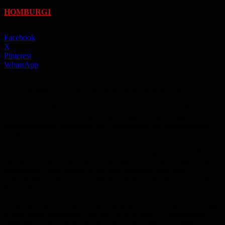
Von
HOMBURG1
-
25. Februar 2016
Facebook
X
Pinterest
WhatsApp
HOMBURG1 | SAARLAND NACHRICHTEN
Anlässlich des Nachweises von Glyphosat in deutschem Bier durch
das Umweltinstitut München erklärt Dagmar Ensch-Engel,
umweltpolitische Sprecherin der Linksfraktion im Saarländischen
Landtag:
„Das Umweltinstitut München hat die 14 meistgetrunkenen Biere in
Deutschland beproben lassen. Das Ergebnis ist erschreckend, die
gemessenen Werte liegen bis zu dem 300fachen über dem
gesetzlichen Grenzwert von Wasser. Da kann einem die Lust auf ein
Bier wirklich vergehen.“
Glyphosat stehe im Verdacht krebserregend zu sein, dennoch werde
es fast überall eingesetzt. „Im Jahr 2014 wurden in Deutschland
5400 Tonnen des Pestizids auf Äckern und Gärten versprüht“, so