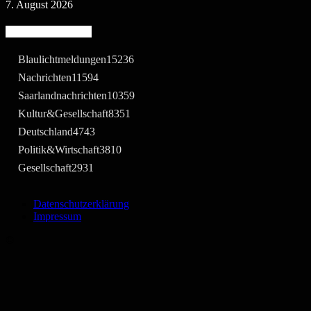
7. August 2026
Beliebte Kategorie
Blaulichtmeldungen
15236
Nachrichten
11594
Saarlandnachrichten
10359
Kultur&Gesellschaft
8351
Deutschland
4743
Politik&Wirtschaft
3810
Gesellschaft
2931
Datenschutzerklärung
Impressum
©