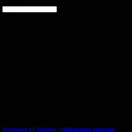
Bedeckt
enter location
32.8
°
C
32.9
°
31.3
°
23%
3.3m/s
90%
So.
34
°
Mo.
34
°
Di.
31
°
Mi.
33
°
Do.
35
°
Polizeimeldungen aus der Region
Vermisster 81-Jähriger wohlbehalten gefunden