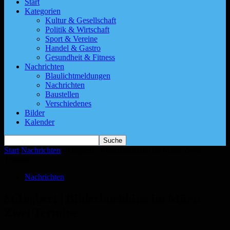
Start
Kategorien
Kultur & Gesellschaft
Politik & Wirtschaft
Sport & Vereine
Handel & Gastro
Gesundheit & Fitness
Nachrichten
Blaulichtmeldungen
Nachrichten
Baustellen
Verschiedenes
Bilder
Kalender
Start
Nachrichten
St.Ingbert | Bilderbuchkino im März: Zwei
Termine
Nachrichten
St.Ingbert | Bilderbuchkino im März:
Zwei Termine