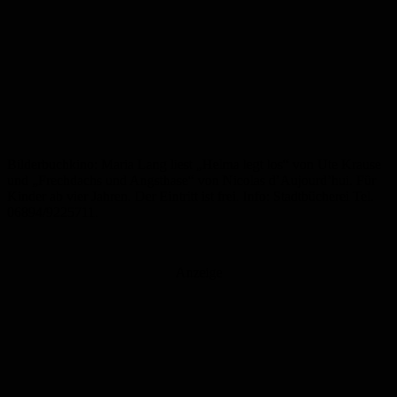
Bilderbuchkino: Maria Lang liest „Helma legt los“ von Ute Krause
und „Frechdachs und Angsthase“ von Nicolas d’Aujourd’hui. Für
Kinder ab vier Jahren. Der Eintritt ist frei. Info: Stadtbücherei Tel.
06894/9225711.
Anzeige