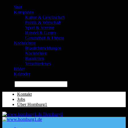
Start
Kategorien
Kultur & Gesellschaft
Politik & Wirtschaft
Sport & Vereine
Handel & Gastro
Gesundheit & Fitness
Nachrichten
Blaulichtmeldungen
Nachrichten
Baustellen
Verschiedenes
Bilder
Kalender
Suche
Kontakt
Jobs
Über Homburg1
Homburg1