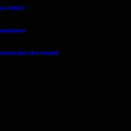
g wirklich
sgezeichnet
Saarland über den Wandel