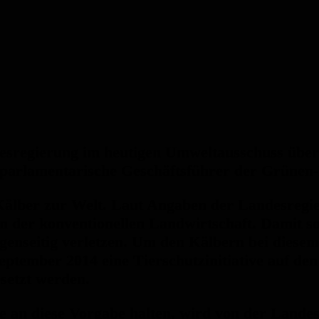
esregierung im heutigen Umweltausschuss über
r parlamentarische Geschäftsführer der Grünen
älber zur Welt. Laut Angaben der Landesregi
 der konventionellen Landwirtschaft. Damit so
egenseitig verletzen. Um den Kälbern bei diese
ptember 2014 eine Tierschutzinitiative auf den
esetzt werden.
an diese Vorgabe halten, wird von der Landesre