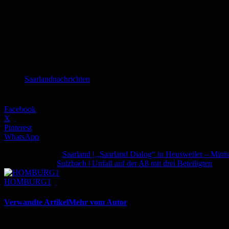
Schlagworte
Saarlandnachrichten
Facebook
X
Pinterest
WhatsApp
Vorheriger Artikel
Saarland | „Saarland Dialog“ in Heusweiler – Mini
Nächster Artikel
Sulzbach | Unfall auf der A8 mit drei Beteiligten
HOMBURG1
Verwandte Artikel
Mehr vom Autor