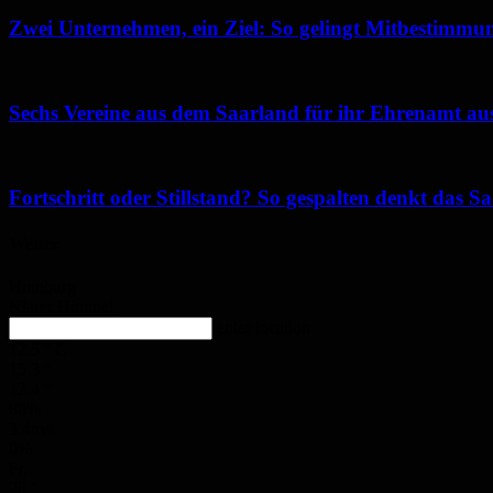
Zwei Unternehmen, ein Ziel: So gelingt Mitbestimmun
Sechs Vereine aus dem Saarland für ihr Ehrenamt au
Fortschritt oder Stillstand? So gespalten denkt das 
Wetter
Homburg
Klarer Himmel
enter location
12.5
°
C
15.3
°
12.4
°
80%
3.4m/s
0%
Fr.
28
°