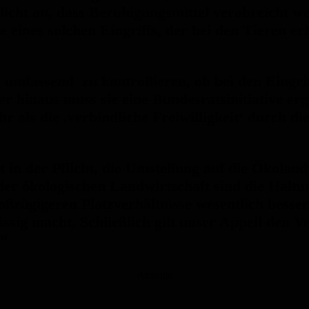
licht an, dass Beruhigungsmittel verabreicht w
 eines solchen Eingriffs, der bei den Tieren e
umfassend zu kontrollieren, ob bei den Eingriff
 hinaus muss sie eine Bundesratsinitiative ergr
 als die ,verbindliche Freiwilligkeit‘ durch di
in der Pflicht, die Umstellung auf die Ökoland
 der ökologischen Landwirtschaft sind die Halt
oßzügigeren Platzverhältnisse wesentlich bes
ssig macht. Schließlich gilt unser Appell den 
.“
Anzeige