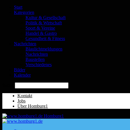
Start
Kategorien
Kultur & Gesellschaft
Politik & Wirtschaft
Sport & Vereine
Handel & Gastro
Gesundheit & Fitness
Nachrichten
Blaulichtmeldungen
Nachrichten
Baustellen
Verschiedenes
Bilder
Kalender
Suche
Kontakt
Jobs
Über Homburg1
Homburg1