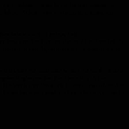
erden, solange es nicht zu Beanstandungen
rhebliche Schmerzen verursachen kann, für
en tatsächlich in jedem Fall
eifen, um den Einsatz dieser Mittel rechtlich
e Initiative von Agrarminister Schmidt, wenn
wirtschaft im Saarland weiter zu fördern und
ungsbedingungen für die Tiere durch die
ser. Dadurch werden auch Kämpfe zwischen den
Verbraucherinnen und Verbrauchern, verstärkt