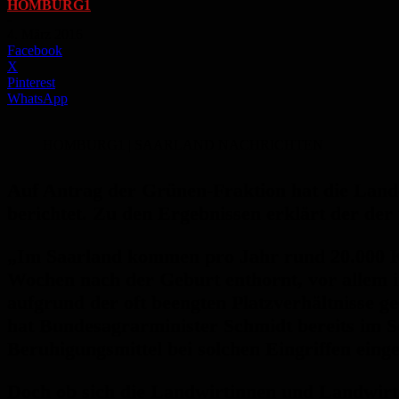
HOMBURG1
-
4. März 2016
Facebook
X
Pinterest
WhatsApp
HOMBURG1 | SAARLAND NACHRICHTEN
Auf Antrag der Grünen-Fraktion hat die Land
berichtet. Zu den Ergebnissen erklärt der de
„Im Saarland kommen pro Jahr rund 20.000 K
Wochen nach der Geburt enthornt, vor allem in
aufgrund der oft beengten Platzverhältnisse g
hat Bundesagrarminister Schmidt bereits im Se
Beruhigungsmittel bei solchen Eingriffen eing
Doch ob sich die Landwirtinnen und Landwirte 