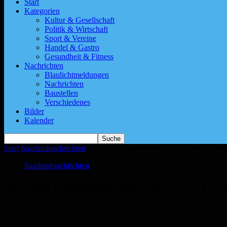
Start
Kategorien
Kultur & Gesellschaft
Politik & Wirtschaft
Sport & Vereine
Handel & Gastro
Gesundheit & Fitness
Nachrichten
Blaulichtmeldungen
Nachrichten
Baustellen
Verschiedenes
Bilder
Kalender
Start
Saarlandnachrichten
Saarland | Bündnis90/DIE GRÜNEN: Einsat
Saarlandnachrichten
Saarland | Bündnis90/DIE GRÜNEN: Einsat
werden
Von