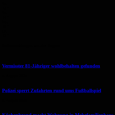
Sa.
32
°
So.
34
°
Mo.
36
°
Di.
32
°
Polizeimeldungen aus der Region
Vermisster 81-Jähriger wohlbehalten gefunden
6. August 2026
Polizei sperrt Zufahrten rund ums Fußballspiel
6. August 2026
Küchenbrand macht Wohnung in Mehrfamilienhaus