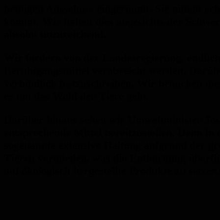
heutigen Ausschuss eingeräumt. Sie nimmt sch
kommt. Wir halten dies angesichts der Schwere
absolut unzureichend.
Wir fordern von der Landesregierung, endlich 
Beruhigungsmittel verabreicht werden. Darüber
verbindlich festzuschreiben. Wir brauchen mehr
es um das Wohl der Tiere geht.
Darüber hinaus sehen wir Umweltminister Jost 
entsprechende Mittel bereitzustellen. Denn in
sogenannte extensive Haltung aufgrund der gr
Tieren vermieden, was die Enthornung überflü
auf ökologisch hergestellte Produkte zu setzen