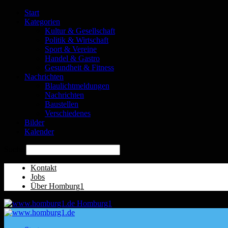
Start
Kategorien
Kultur & Gesellschaft
Politik & Wirtschaft
Sport & Vereine
Handel & Gastro
Gesundheit & Fitness
Nachrichten
Blaulichtmeldungen
Nachrichten
Baustellen
Verschiedenes
Bilder
Kalender
Suche
Kontakt
Jobs
Über Homburg1
Homburg1