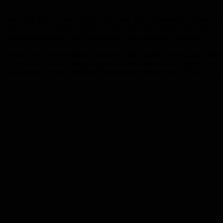
Der Trick liegt in einem Detail, das viele Viren gemeinsam haben. Si
Zellen wie ein Mantel. Besonders die darin enthaltenen Sialinsäure
vielversprechenden Angriffspunkt für breit wirksame Wirkstoffe.
Um die Viren auszutricksen, entwerfen die beiden Teams eigens konstr
Virusproteine als die körpereigenen Zuckerketten. Die Erreger klamm
Team bereits in einer früheren Förderphase identifiziert und will diese