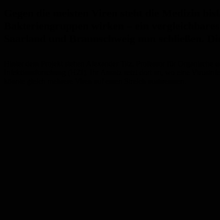
Gegen die meisten Viren steht die Medizin bis
Bakteriengruppen wirken – ein vergleichbare
Saarland und Braunschweig nun schließen. Die
Hinter dem Projekt stehen Alexander Titz, Professor für Organische
Infektionsforschung (HZI). Ihr Ansatz setzt dort an, wo eine Virusinf
könnte gleich mehrere Viren auf einen Streich ausbremsen.