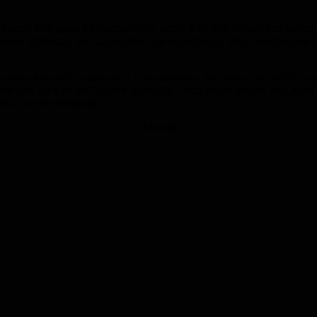
e nutzen zelleigene Zuckermoleküle, um sich an ihre Zielzelle zu hefte
n dienen Influenza- und Coronaviren als Ankerpunkt. Weil verschiedene
uierte Moleküle, sogenannte Sialomimetika. Sie ahmen die natürlichen 
ern sich dann an die falschen Moleküle – und finden keinen Weg mehr i
 nun weiter verfeinern.
Anzeige