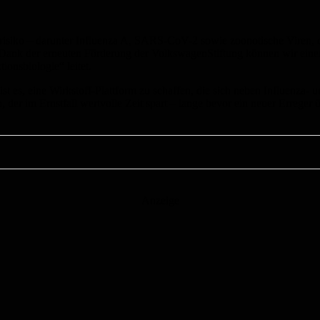
isiko – darunter Influenza A, SARS-CoV-2 sowie zoonotische Viren, 
Dank der erneuten Förderung der VolkswagenStiftung können wir einen 
onsbiologie“ leitet.
 ist es, eine Wirkstoff-Plattform zu schaffen, die sich neben Influenz
, der im Ernstfall wertvolle Zeit spart – lange bevor ein neuer Erreger
Anzeige