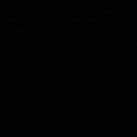
lang mit leeren Händen da. Zwar gibt es Breitba
s Werkzeug im Kampf gegen Viren fehlt jedoch.
 VolkswagenStiftung unterstützt ihr Vorhaben 
 und Pharmazeutische Chemie an der Universität des Saarlandes, und Ch
ektion überhaupt erst beginnt: beim Andocken der Erreger an die Oberfl
Anzeige