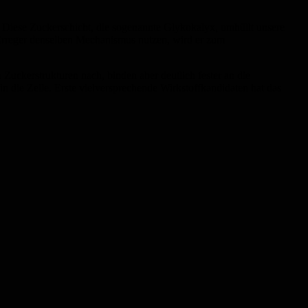
n. Diese Zuckerschicht, die sogenannte Glykokalyx, umhüllt unsere
 Erreger denselben Mechanismus nutzen, wird er zum
Zuckerstrukturen nach, binden aber deutlich fester an die
n die Zelle. Erste vielversprechende Wirkstoffkandidaten hat das