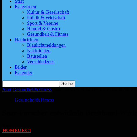
Start
Kategorien
Kultur & Gesellschaft
Politik & Wirtschaft
Sport & Vereine
Handel & Gastro
Gesundheit & Fitness
Nachrichten
Blaulichtmeldungen
Nachrichten
Baustellen
Verschiedenes
Bilder
Kalender
Start
Gesundheit&Fitness
Saar-Forscher entwickeln Breitband-Wirkst
Gesundheit&Fitness
Saar-Forscher entwickeln Breitband-Wirks
Von
HOMBURG1
-