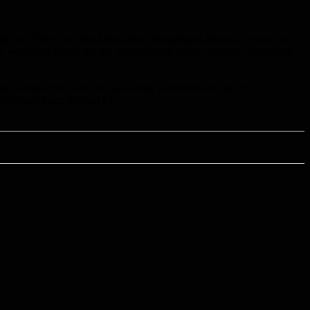
die von Tieren auf den Menschen überspringen können. Genau hier
wichtigen Schritt bei der Entwicklung neuer antiviraler Wirkstoffe
a- und Coronaviren auch für zukünftige Pandemien mit noch
 überhaupt einen Namen hat.