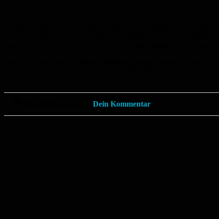
Im Fokus stehen vor allem Atemwegsviren und Erreger mit Pandemier
soll das Projekt eine Schwachstelle der Pandemievorsorge beheben. „
machen“, sagt Sieben, der am HZI die Nachwuchsgruppe „Nanoinfekti
Sein Ziel reicht über die heute bekannten Erreger hinaus. „Unser Ziel
unbekannten Viren nutzen lässt.“ Damit könnte ein Baustein entstehen
💬 Was meinst du dazu?
Dein Kommentar