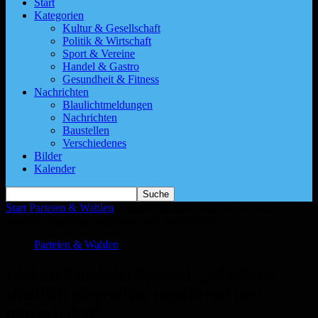
Start
Kategorien
Kultur & Gesellschaft
Politik & Wirtschaft
Sport & Vereine
Handel & Gastro
Gesundheit & Fitness
Nachrichten
Blaulichtmeldungen
Nachrichten
Baustellen
Verschiedenes
Bilder
Kalender
Start
Parteien & Wahlen
Linken-Kandidat Spaniol: „Möchten
staatlich eingreifen, regulieren und umverteilen“
Parteien & Wahlen
Linken-Kandidat Spaniol: „Möchten
staatlich eingreifen, regulieren und
umverteilen“