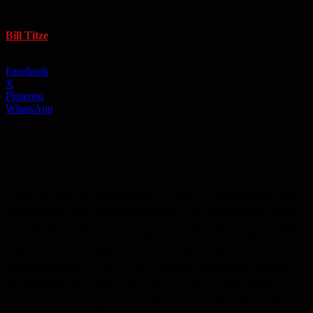
Von
Bill Titze
-
4. September 2021
Facebook
X
Pinterest
WhatsApp
Florian Spaniol, DIE LINKE - Bild: Stephan
Bonaventura
Fast schon traditionell ist die Linkspartei im
Saarland für westdeutsche Verhältnisse sehr
stark. Bei der vergangenen Bundestagswahl
holte der hiesige Linken-Kandidat
beachtliche 11%. Ob Florian Spaniol dieses
Ergebnis bestätigen kann, wird sich Ende
September zeigen. Punkten möchte der 20-