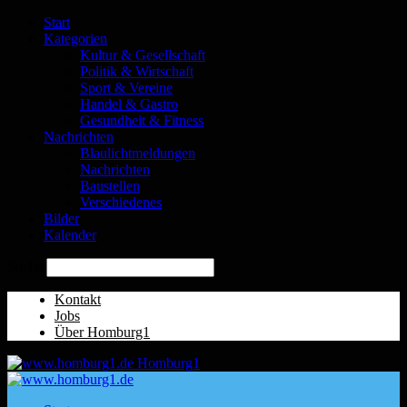
Start
Kategorien
Kultur & Gesellschaft
Politik & Wirtschaft
Sport & Vereine
Handel & Gastro
Gesundheit & Fitness
Nachrichten
Blaulichtmeldungen
Nachrichten
Baustellen
Verschiedenes
Bilder
Kalender
Suche
Kontakt
Jobs
Über Homburg1
Homburg1