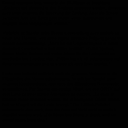
Darauf angesprochen, versucht der 20-Jährige zu beruhigen.
„Dadurch soll niemand in den Bankrott getrieben werden, deswegen
auch unter anderem die Streckung der Zahlung. Aber die Schere
zwischen Arm und Reich geht immer weiter auseinander und
dagegen muss vorgegangen werden.“
Vielleicht ist Spaniol beim Thema Umverteilung auch deshalb so
Feuer und Flamme, weil seine eigene politische Prägung genau mit
diesem zusammenhängt. „Mich hat die Ungerechtigkeit in dieser
modernen Gesellschaft schon immer berührt“, erzählt Spaniol,
dessen Mutter Barbara seit vielen Jahren für die Linkspartei im
saarländischen Landtag sitzt. „Früher bin ich oft mitgegangen auf
Parteiveranstaltungen und so wurde ich auch links geprägt.“
Links sein bedeutet natürlich auch ein gewisses Vertrauen in die
Fähigkeiten des Staates mitzubringen. So möchte Spaniol unter
anderem Krankenhäuser, aber auch den öffentlichen Nahverkehr,
verstaatlichen. Für Spaniol das einzige Mittel, um den ÖPNV auf
dem Land zu einer echten Alternative zu machen. „Es muss in
kleinere Busse investiert werden, die in häufigeren Takten fahren.
Nur so kriegen wir die Leute bewegt.“ Der Linken-Politiker
unterstreicht aber auch, dass das Auto auf Sicht nicht so einfach
abgelöst werden wird. „Die Menschen fahren ja damit, weil sie
darauf angewiesen sind.“