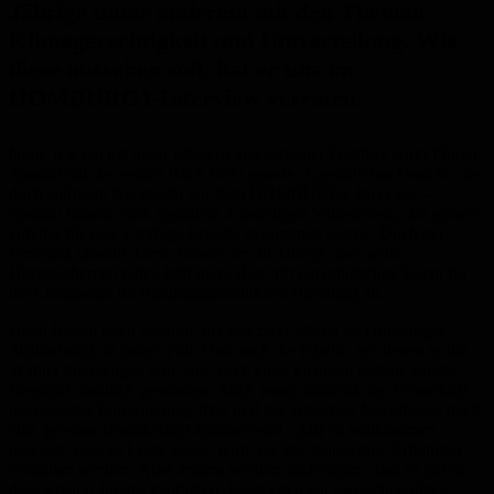
Jährige unter anderem mit den Themen
Klimagerechtigkeit und Umverteilung. Wie
diese aussehen soll, hat er uns im
HOMBURG1-Interview verraten.
Nein, wie ein mit allen Wassern gewaschener Politiker wirkt Florian
Spaniol auf den ersten Blick nicht gerade. Jugendliches Gesicht, die
doch spürbare Nervosität vor dem HOMBURG1-Inerview –
Spaniol könnte auch irgendein x-beliebiger Student sein, der gerade
zufällig für eine Umfrage beiseite genommen wurde. Doch der
Eindruck täuscht. Denn sobald der 20-Jährige über seine
Herzensthemen redet, hört man: Hier tritt ein politisches Talent für
die Linkspartei im Bundestagswahlkreis Homburg an.
Denn Reden kann Spaniol, der seit zwei Jahren im Homburger
Stadtrat sitzt, in jedem Fall. Und auch die Inhalte, mit denen er die
Wähler überzeugen will, sind nach einer knappen halben Stunde
Gespräch deutlich geworden. Auch wenn natürlich der Feinschliff
bei mancher Formulierung fehlt und bei kritischen Nachfragen doch
eine gewisse Unsicherheit spürbar wird. „Mir ist vollkommen
bewusst, dass es Leute geben wird, die mir mangelnde Erfahrung
vorhalten werden. Aber andere werden auch sagen, dass es gut ist,
dass jemand Junges kandidiert. Es ist eben ein zweischneidiges