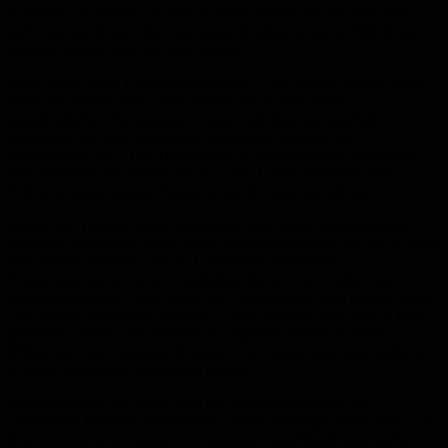
Schwert“, so Spaniol. Natürlich unterscheidet sich Spaniol aber
nicht nur durch das Alter von seinen Konkurrenten im Wahlkreis.
Sondern hörbar auch bei den Inhalten.
Allen voran beim Thema Kapitalismus. Den möchte Spaniol zwar
nicht abschaffen. Aber doch fordert der Student einen
demokratischen Sozialismus. „Dabei möchten wir staatlich
eingreifen und stark regulieren. Außerdem verteilen wir
entsprechend um.“ Der Unterschied zu sozialistischen Diktaturen
wie der DDR oder Venezuela laut dem Linken-Politiker: Die
Wähler könnten dieses Programm auch wieder abwählen.
Soweit die Theorie. Doch wie würde eine solche Umverteilung
eigentlich aussehen? Kurz: durch Steuererhöhungen. So soll es nach
dem Willen Spaniols und der Linkspartei eine höhere
Einkommenssteuer geben. Außerdem fordern die Linken eine
Vermögensabgabe. „Wer mehr als 2,5 Millionen Euro besitzt, muss
10% seines Vermögens abgeben. Diese Zahlung kann über 5 Jahre
gestreckt werden.“ So würden laut Spaniol mehrere hundert
Milliarden Euro zusammenkommen, mit denen man unter anderem
in den Klimaschutz investieren könne.
Bleibt natürlich die Frage nach den Auswirkungen für die
zahlreichen Familienunternehmen, deren Vermögen meist nicht auf
Konten geparkt ist, sondern in Gebäuden und Maschinen steckt.