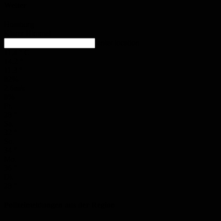
Wetter
Homburg
Klarer Himmel
enter location
11.4
°
C
14.2
°
11.3
°
82%
2.6m/s
0%
Fr.
28
°
Sa.
32
°
So.
34
°
Mo.
36
°
Di.
28
°
Polizeimeldungen aus der Region