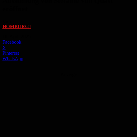
Ausstellung von Stefanie von Quast
eröffnet
Von
HOMBURG1
-
10. April 2025
Facebook
X
Pinterest
WhatsApp
Anzeige