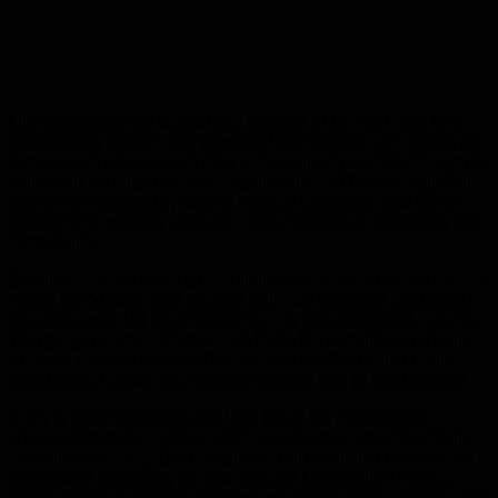
Die Verbindung von Malerei und Skulptur ist für von Quast kein
Widerspruch, sondern eine bewusste Entscheidung: „Ich arbeite mit
dem, was ich sehe, was ich höre und was mich beschäftigt“, sagt die
Künstlerin. So entstehen Arbeiten, die aktuelle Themen aufgreifen
und in eine persönliche, visuelle Sprache übersetzen. Ihre Werke
fordern nicht, sondern laden ein – zum Hinsehen, Hinterfragen und
Weiterdenken.
Besonders eindrucksvoll ist ihre aktuelle Serie, in der sie auf dünnen
Platten aus Marmor oder Schiefer malt. Die natürliche Zeichnung
des Steins wird Teil des Kunstwerks – so fein abgestimmt, dass die
Übergänge zwischen Material und Farbe fast unsichtbar erscheinen.
In diesen Arbeiten wird die Grenze zwischen Fläche und Raum
aufgehoben, Malerei und Skulptur scheinen sich zu durchdringen.
Auch in ihren Skulpturen spielt von Quast mit Gegensätzen:
schwere Materialien treffen auf filigrane Formen, rohe Oberflächen
auf feine Zeichnung. Die Kombination aus Stein und Bronze etwa
erzeugt eine Spannung, die den Objekten Lebendigkeit verleiht.
Dabei setzt die Künstlerin nicht nur auf visuelle Reize, sondern auch