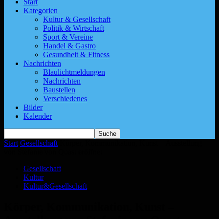
Start
Kategorien
Kultur & Gesellschaft
Politik & Wirtschaft
Sport & Vereine
Handel & Gastro
Gesundheit & Fitness
Nachrichten
Blaulichtmeldungen
Nachrichten
Baustellen
Verschiedenes
Bilder
Kalender
Start
Gesellschaft
Körper, Kommunikation, Kunst – Ausstellung
von Stefanie von Quast eröffnet
Gesellschaft
Kultur
Kultur&Gesellschaft
Körper, Kommunikation, Kunst –