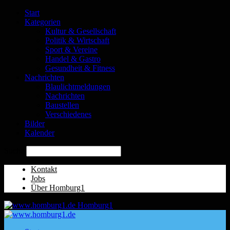
Start
Kategorien
Kultur & Gesellschaft
Politik & Wirtschaft
Sport & Vereine
Handel & Gastro
Gesundheit & Fitness
Nachrichten
Blaulichtmeldungen
Nachrichten
Baustellen
Verschiedenes
Bilder
Kalender
Suche
Kontakt
Jobs
Über Homburg1
Homburg1