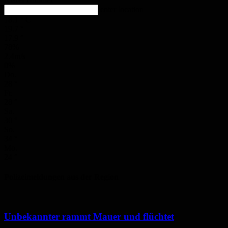
enter location
18.1
°
C
19.7
°
17.9
°
78%
2.4m/s
0%
Do.
28
°
Fr.
28
°
Sa.
30
°
So.
34
°
Mo.
24
°
Polizeimeldungen aus der Region
Unbekannter rammt Mauer und flüchtet