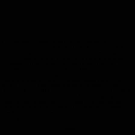
Gentiana Wenzel ergänzt dieses Profil mit einer ebenso
beeindruckenden wissenschaftlichen Laufbahn, die sie von Bukarest
über Würzburg bis nach Houston, Texas, führte. Am dortigen
Baylor College of Medicine forschte sie als Postdoktorandin im
„Laboratory of Cochlear Mechanics and Hearing Loss“, wo sie
Laser-Manipulationen am Innenohr durchführte und an
Gentherapien für das Hörorgan arbeitete. An der Medizinischen
Hochschule Hannover entdeckte sie anschließend einen völlig
neuen Ansatz: die Laser-Stimulation des Mittelohres. Für ihre
Arbeiten erhielt sie 2010 gleich zwei Auszeichnungen auf der SPIE
Photonics West in San Francisco. Zwei Jahre später gelang es ihr als
erster Frau im Saarland, einen EU-Starting Grant einzuwerben.
Heute ist sie an der HNO-Klinik der Universität des Saarlandes
sowohl klinisch als auch wissenschaftlich tätig und leitet dort die
Arbeitsgruppe „Licht und Ohr“.
Anzeige