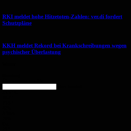
RKI meldet hohe Hitzetoten-Zahlen: ver.di fordert
Schutzpläne
KKH meldet Rekord bei Krankschreibungen wegen
psychischer Überlastung
Wetter
Homburg
Überwiegend bewölkt
enter location
23.5
°
C
24.2
°
23.5
°
42%
3.5m/s
76%
Do.
25
°