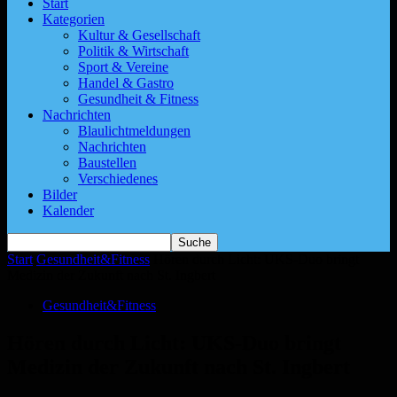
Start
Kategorien
Kultur & Gesellschaft
Politik & Wirtschaft
Sport & Vereine
Handel & Gastro
Gesundheit & Fitness
Nachrichten
Blaulichtmeldungen
Nachrichten
Baustellen
Verschiedenes
Bilder
Kalender
Start
Gesundheit&Fitness
Hören durch Licht: UKS-Duo bringt
Medizin der Zukunft nach St. Ingbert
Gesundheit&Fitness
Hören durch Licht: UKS-Duo bringt
Medizin der Zukunft nach St. Ingbert