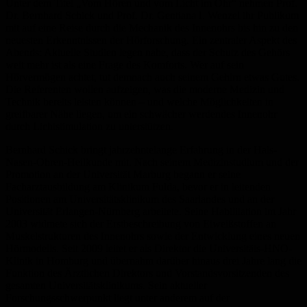
Unter dem Titel „Vom Hören und vom Licht im Ohr“ nehmen Prof.
Dr. Bernhard Schick und Prof. Dr. Gentiana I. Wenzel ihr Publikum
mit auf eine Reise durch die Mechanik des Innenohrs bis hin zu den
neuesten Erkenntnissen der Hörforschung. Ein zentraler Aspekt des
Abends: Aktuelle Studien legen nahe, dass der Schutz des Gehörs
weit mehr ist als eine Frage des Komforts. Wer auf sein
Hörvermögen achtet, tut demnach auch seinem Gehirn etwas Gutes.
Die Referenten wollen aufzeigen, was die moderne Medizin und
Technik bereits leisten können – und welche Möglichkeiten in
greifbarer Nähe liegen, um ein schwächer werdendes Innenohr
durch Lichtstimulation zu unterstützen.
Bernhard Schick bringt jahrzehntelange Erfahrung in der Hals-
Nasen-Ohren-Heilkunde mit. Nach seinem Medizinstudium und der
Promotion an der Universität Marburg begann er seine
Facharztausbildung am Klinikum Fulda, bevor er in leitenden
Positionen am Universitätsklinikum des Saarlandes und an der
Universität Erlangen-Nürnberg arbeitete. Seine Habilitation im Jahr
2003 widmete sich der Erstbeschreibung von Eiweißstoffen an
Muskelstrukturen des Innenohrs sowie der Entwicklung eines neuen
Hörmodells. Seit 2009 leitet er als Direktor die Universitäts-HNO-
Klinik in Homburg und übernahm darüber hinaus drei Jahre lang die
Funktion des Ärztlichen Direktors und Vorstandsvorsitzenden des
gesamten Universitätsklinikums. Sein aktueller
Forschungsschwerpunkt liegt unter anderem auf der