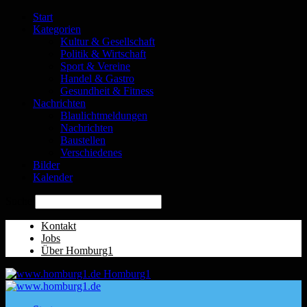
Start
Kategorien
Kultur & Gesellschaft
Politik & Wirtschaft
Sport & Vereine
Handel & Gastro
Gesundheit & Fitness
Nachrichten
Blaulichtmeldungen
Nachrichten
Baustellen
Verschiedenes
Bilder
Kalender
Suche
Kontakt
Jobs
Über Homburg1
Homburg1