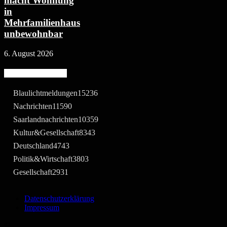
macht Wohnung
in
Mehrfamilienhaus
unbewohnbar
6. August 2026
Beliebte Kategorie
Blaulichtmeldungen
15236
Nachrichten
11590
Saarlandnachrichten
10359
Kultur&Gesellschaft
8343
Deutschland
4743
Politik&Wirtschaft
3803
Gesellschaft
2931
Datenschutzerklärung
Impressum
©