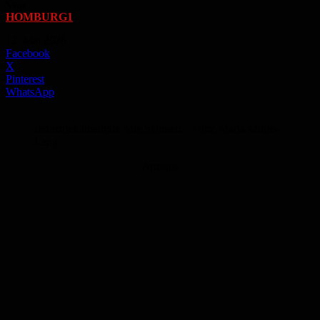
Von
HOMBURG1
-
12. Mai 2026
Facebook
X
Pinterest
WhatsApp
Industriekathedrale Alte Schmelz - Foto: Maria Müller-
Lang
Anzeige