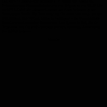
Der MINT-Campus Alte Schmelz e. V. richtet den Abend im
Rahmen seines Wissenschaftsforums aus. Beginn ist um 19:30 Uhr
im SFTZ-Gebäude auf dem Gelände der Alten Schmelz in der
Saarbrücker Straße 38e. Wer nicht vor Ort dabei sein kann, hat die
Möglichkeit, den Vortrag online zu verfolgen – die Veranstaltung
findet in einem hybriden Format statt. Der Eintritt ist frei, für die
Teilnahme vor Ort wird allerdings um eine vorherige Anmeldung
per E-Mail gebeten.
Anzeige