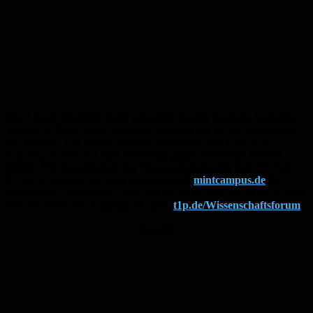
Der Abend verspricht damit weit mehr als eine trockene Anatomie-
Vorlesung. Zwei Forscherpersönlichkeiten, die an der Schnittstelle
von Medizin und Physik arbeiten, öffnen den Blick auf eine
Zukunft, in der Licht zum Werkzeug gegen Hörverlust werden
könnte. Die Koordination des Wissenschaftsforums liegt bei Prof.
Dr. Horst Altgeld, der unter horst.altgeld@
mintcampus.de
für
Rückfragen und Anmeldungen erreichbar ist. Wer online teilnehmen
möchte, findet den Zugangslink unter
t1p.de/Wissenschaftsforum
Anzeige