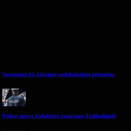
Fr.
30
°
Sa.
30
°
So.
33
°
Mo.
33
°
Polizeimeldungen aus der Region
Vermisster 81-Jähriger wohlbehalten gefunden
6. August 2026
Polizei sperrt Zufahrten rund ums Fußballspiel
6. August 2026