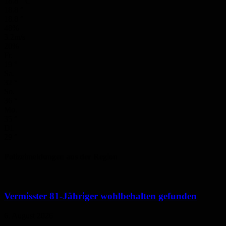
18.8
°
C
18.8
°
18.8
°
48%
3.2m/s
20%
Fr.
19
°
Sa.
32
°
So.
36
°
Mo.
35
°
Di.
29
°
Polizeimeldungen aus der Region
Vermisster 81-Jähriger wohlbehalten gefunden
6. August 2026