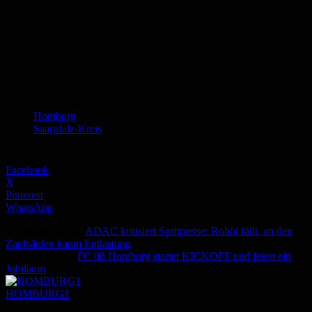
Schlagworte
Homburg
Saarpfalz-Kreis
Facebook
X
Pinterest
WhatsApp
Vorheriger Artikel
ADAC kritisiert Spritpreise: Rohöl fällt, an den
Zapfsäulen kaum Entlastung
Nächster Artikel
FC 08 Homburg startet KICKOFF und feiert ein
Jubiläum
HOMBURG1