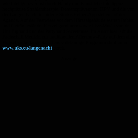
wie Intelligenzverlust durch Handy und Künstliche Intelligenz,
hochpräzise Strahlentherapie, Demenzprävention, HPV und die von
der Langen Nacht inspirierte Stroke-Helper-App stehen auf der
Agenda. Auf der Festwiese vor dem Hörsaalgebäude warten Imbiss-
und Getränkestände, Festzeltgarnituren sowie Live-Musik von der
Uni-Bigband und der Partyband Sweettones. Im Anschluss lädt die
Fachschaft Medizin zur traditionellen Aftershow-Party auf dem alten
Hubschrauberlandeplatz. Das vollständige Programm steht unter
www.uks.eu/langenacht
bereit.
Anzeige