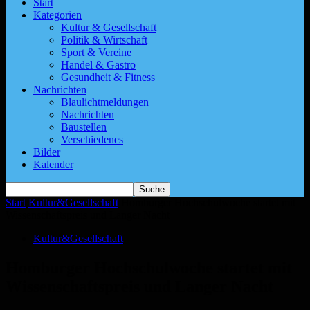
Start
Kategorien
Kultur & Gesellschaft
Politik & Wirtschaft
Sport & Vereine
Handel & Gastro
Gesundheit & Fitness
Nachrichten
Blaulichtmeldungen
Nachrichten
Baustellen
Verschiedenes
Bilder
Kalender
Start
Kultur&Gesellschaft
Homburger Hochschulwoche startet mit
Wissenschaftspreis und Langer Nacht
Kultur&Gesellschaft
Homburger Hochschulwoche startet mit
Wissenschaftspreis und Langer Nacht