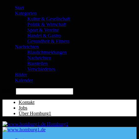
Start
Kategorien
Kultur & Gesellschaft
Politik & Wirtschaft
Sport & Vereine
Handel & Gastro
Gesundheit & Fitness
Nachrichten
Blaulichtmeldungen
Nachrichten
Baustellen
Verschiedenes
Bilder
Kalender
Suche
Kontakt
Jobs
Über Homburg1
Homburg1