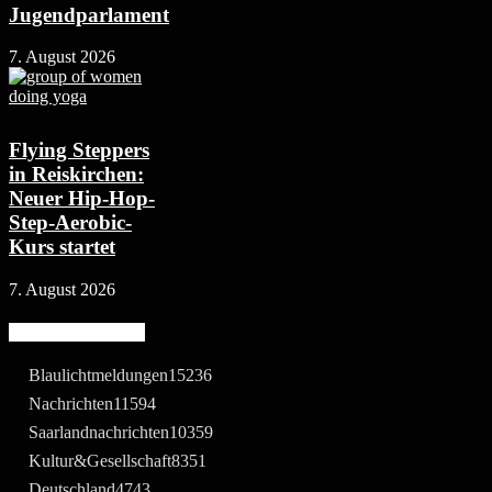
Jugendparlament
7. August 2026
Flying Steppers
in Reiskirchen:
Neuer Hip-Hop-
Step-Aerobic-
Kurs startet
7. August 2026
Beliebte Kategorie
Blaulichtmeldungen
15236
Nachrichten
11594
Saarlandnachrichten
10359
Kultur&Gesellschaft
8351
Deutschland
4743