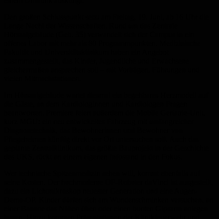
einem Umtrunk ausklingt.
Den großen Schlusspunkt setzt am Freitag, 19. Juni, ab 16 Uhr die
Lange Nacht der Wissenschaften. Rund um das Zentrale
Hörsaalgebäude (Geb. 35) verwandelt sich der Campus in ein
offenes Labor mit mehr als 80 Programmpunkten. Medizinische
Fakultät und Universitätsklinikum haben ein Angebot
zusammengestellt, das Kinder, Jugendliche und Erwachsene
gleichermaßen ansprechen soll – mit Vorträgen, Führungen und
vielen Mitmachstationen.
Im Hörsaalgebäude wartet diesmal ein begehbares Herzmodell auf
die Gäste, an dem Kardiologinnen und Kardiologen Fragen
beantworten. Premiere feiert außerdem die Mobile Geriatrie-Unit,
kurz MGU: ein neu entwickeltes Fahrzeug mit umfangreicher
Diagnosetechnik, das Bewohnerinnen und Bewohner von
Pflegeheimen künftig direkt vor Ort untersuchen soll. Auch das
geplante Zentralklinikum, das größte Bauprojekt in der Geschichte
des UKS, rückt an einem eigenen Infostand in den Fokus.
Wer technische Spitzenmedizin sehen will, kommt ebenfalls auf
seine Kosten. Der hochmoderne OP-Roboter daVinci ist ausgestellt,
dazu ein Lichtmikroskop neuester Generation und eine Augen-
Demo-OP. Kinder dürfen sich am Wundenschminken versuchen, an
einer Banane das Nähen üben oder einen bunten Gipsarm anlegen
lassen. Hinzu kommen Präsentationen der Klinikfeuerwehr und