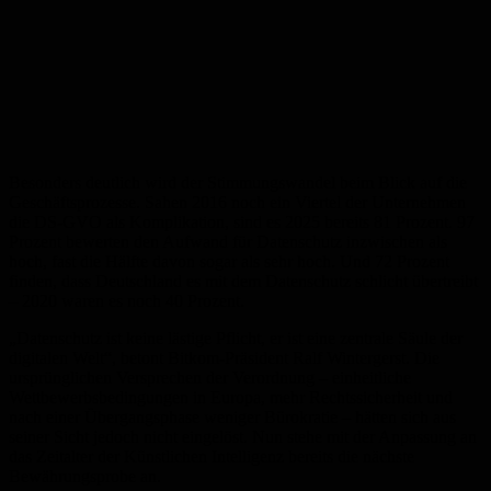
Besonders deutlich wird der Stimmungswandel beim Blick auf die
Geschäftsprozesse. Sahen 2016 noch ein Viertel der Unternehmen
die DS-GVO als Komplikation, sind es 2025 bereits 81 Prozent. 97
Prozent bewerten den Aufwand für Datenschutz inzwischen als
hoch, fast die Hälfte davon sogar als sehr hoch. Und 72 Prozent
finden, dass Deutschland es mit dem Datenschutz schlicht übertreibt
– 2020 waren es noch 40 Prozent.
„Datenschutz ist keine lästige Pflicht, er ist eine zentrale Säule der
digitalen Welt“, betont Bitkom-Präsident Ralf Wintergerst. Die
ursprünglichen Versprechen der Verordnung – einheitliche
Wettbewerbsbedingungen in Europa, mehr Rechtssicherheit und
nach einer Übergangsphase weniger Bürokratie – hätten sich aus
seiner Sicht jedoch nicht eingelöst. Nun stehe mit der Anpassung an
das Zeitalter der Künstlichen Intelligenz bereits die nächste
Bewährungsprobe an.