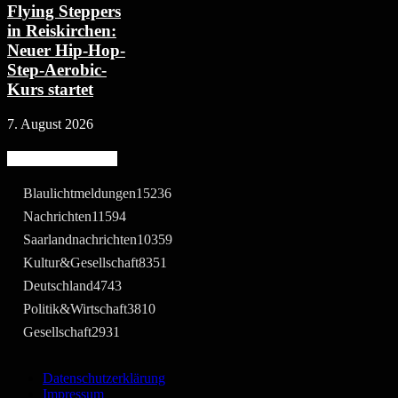
Flying Steppers
in Reiskirchen:
Neuer Hip-Hop-
Step-Aerobic-
Kurs startet
7. August 2026
Beliebte Kategorie
Blaulichtmeldungen
15236
Nachrichten
11594
Saarlandnachrichten
10359
Kultur&Gesellschaft
8351
Deutschland
4743
Politik&Wirtschaft
3810
Gesellschaft
2931
Datenschutzerklärung
Impressum