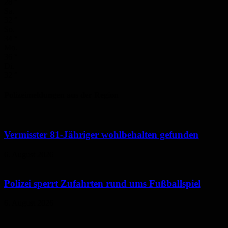
28
°
Sa.
32
°
So.
34
°
Mo.
36
°
Di.
32
°
Polizeimeldungen aus der Region
Vermisster 81-Jähriger wohlbehalten gefunden
6. August 2026
Polizei sperrt Zufahrten rund ums Fußballspiel
6. August 2026