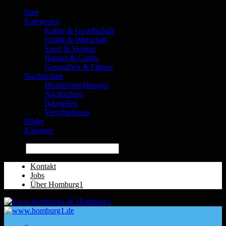
Start
Kategorien
Kultur & Gesellschaft
Politik & Wirtschaft
Sport & Vereine
Handel & Gastro
Gesundheit & Fitness
Nachrichten
Blaulichtmeldungen
Nachrichten
Baustellen
Verschiedenes
Bilder
Kalender
Suche
Kontakt
Jobs
Über Homburg1
Homburg1