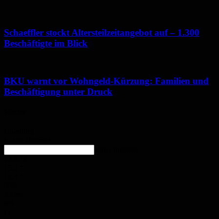
Schaeffler stockt Altersteilzeitangebot auf – 1.300
Beschäftigte im Blick
BKU warnt vor Wohngeld-Kürzung: Familien und
Beschäftigung unter Druck
Wetter
Homburg
Klarer Himmel
enter location
12.5
°
C
15.3
°
12.4
°
80%
3.4m/s
0%
Fr.