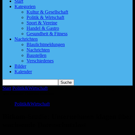
Start
Kategorien
Kultur & Gesellschaft
Politik & Wirtschaft
Sport & Vereine
Handel & Gastro
Gesundheit & Fitness
Nachrichten
Blaulichtmeldungen
Nachrichten
Baustellen
Verschiedenes
Bilder
Kalender
Start
Politik&Wirtschaft
Bitkom-Studie: Unternehmen klagen über
wachsende Datenschutzlast
Politik&Wirtschaft
Bitkom-Studie: Unternehmen klagen über
wachsende Datenschutzlast