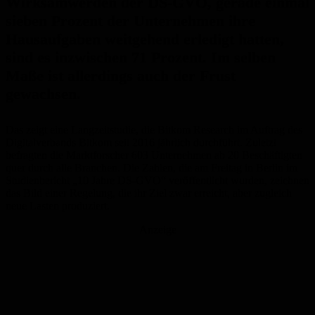
Wirksamwerden der DS-GVO, gerade einmal
sieben Prozent der Unternehmen ihre
Hausaufgaben weitgehend erledigt hatten,
sind es inzwischen 71 Prozent. Im selben
Maße ist allerdings auch der Frust
gewachsen.
Das zeigt eine Langzeitstudie, die Bitkom Research im Auftrag des
Digitalverbands Bitkom seit 2016 jährlich durchführt. Zuletzt
befragten die Marktforscher 603 Unternehmen ab 20 Beschäftigten
quer durch alle Branchen. Die Zahlen, die am Freitag in Berlin im
Studienbericht „10 Jahre DS-GVO“ veröffentlicht wurden, zeichnen
das Bild einer Regelung, die ihr Ziel zwar erreicht, aber zugleich
neue Lasten produziert.
Anzeige