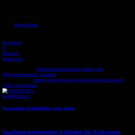
Schlagworte
Deutschland
Facebook
X
Pinterest
WhatsApp
Vorheriger Artikel
Milliardeninvestitionen stärken den
Wirtschaftsstandort Saarland
Nächster Artikel
Junge Union Saar lehnt Elterngeld-Kürzung ab:
CDU soll erhöhen
HOMBURG1
Verwandte Artikel
Mehr vom Autor
Saarland modernisiert Leitfaden für Erdwärme