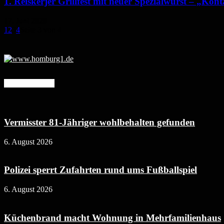
1. Reiskerjer Grillfest mit neuer Spezialwurst – „Ko
17. Juni 2020
1
2
3
4
Seite 3 von 4
Mehr erfahren
Vermisster 81-Jähriger wohlbehalten gefunden
6. August 2026
Polizei sperrt Zufahrten rund ums Fußballspiel
6. August 2026
Küchenbrand macht Wohnung in Mehrfamilienhaus