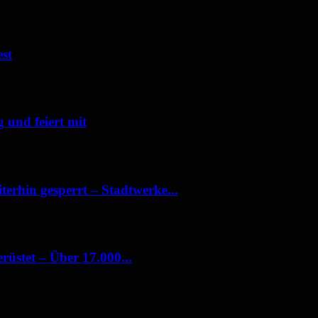
est
 und feiert mit
terhin gesperrt – Stadtwerke...
üstet – Über 17.000...