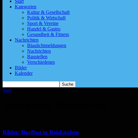
Start
Kategorien
Kultur & Gesellschaft
Politik & Wirtschaft
Sport & Vereine
Handel & Gastro
Gesundheit & Fitness
Nachrichten
Blaulichtmeldungen
Nachrichten
Baustellen
Verschiedenes
Bilder
Kalender
Start
Schlagworte
Reiskirchen
Schlagwort: Reiskirchen
Bilder: Dorffest in Reiskirchen