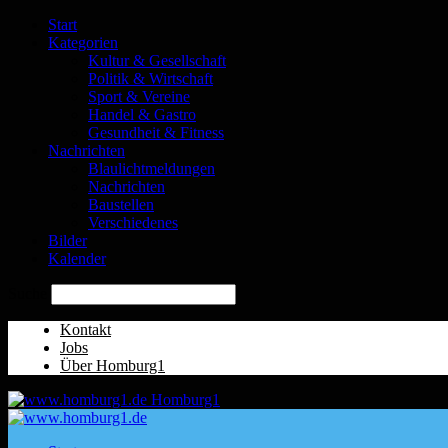
Start
Kategorien
Kultur & Gesellschaft
Politik & Wirtschaft
Sport & Vereine
Handel & Gastro
Gesundheit & Fitness
Nachrichten
Blaulichtmeldungen
Nachrichten
Baustellen
Verschiedenes
Bilder
Kalender
Suche
Kontakt
Jobs
Über Homburg1
Homburg1