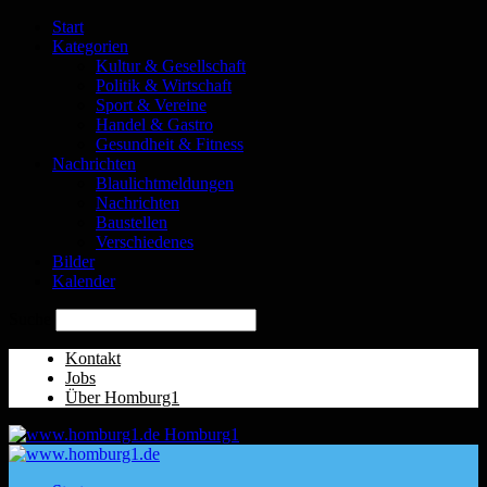
Start
Kategorien
Kultur & Gesellschaft
Politik & Wirtschaft
Sport & Vereine
Handel & Gastro
Gesundheit & Fitness
Nachrichten
Blaulichtmeldungen
Nachrichten
Baustellen
Verschiedenes
Bilder
Kalender
Suche
Kontakt
Jobs
Über Homburg1
Homburg1