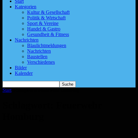
Start
Kategorien
Kultur & Gesellschaft
Politik & Wirtschaft
Sport & Vereine
Handel & Gastro
Gesundheit & Fitness
Nachrichten
Blaulichtmeldungen
Nachrichten
Baustellen
Verschiedenes
Bilder
Kalender
Start
Schlagworte
Feuerwehr Homburg
Schlagwort: Feuerwehr
Homburg