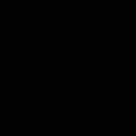
Homburg, der rundum zeigt, wie perfektioniert eine Lehre sein
kann. Neben Neuinteressenten ist es aber auch ein Tag, an dem sich
Freunde, Verwandte, Familie und Ehemalige hier sehen lassen. An
erster Stelle stehen aber die Verbundunternehmen, die sich im AZH-
Umfeld präsentieren, denn schließlich geht es darum Firmen mit
künftigen Azubis zusammenzubringen. Es geht darum gemeinsam
an einer Sicherung des Fachkräftebedarfs zu arbeiten.
Modernste Technik kommt im AZH Ausbildungszentrum zum Ei
All das ändert aber nicht das Grundsätzliche. Klar ist: Die Branche
hat Probleme. „Es werden weniger um die man kämpft“, sagt Julian
Seiler besorgt. Dass es im AZH und damit deren Partnern noch gut
läuft, das liegt gewiss auch an den Möglichkeiten, die den Azubis
hier in Theorie und Praxis geboten werden. Das AZH hat auch in
der Corona-Phase massiv investiert, um sich technisch noch breiter
aufzustellen und seinen Partnern eine Top-Ausbildungsumgebung
zu liefern. Eine große Rolle spielt hierbei auch die Digitalisierung.
Bild: Stephan Bonaventura
Bild: Stephan Bonaventura