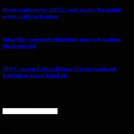
Diesel wird teurer: ADAC sieht an der Tankstelle
weiter Luft nach unten
Schaeffler steigert Profitabilität trotz schwachem
Marktumfeld
ADFC startet Fahrradklima-Test im Saarland:
Radfahrer geben Urteil ab
Wetter
Homburg
Klarer Himmel
enter location
15.9
°
C
18.1
°
15.7
°
65%