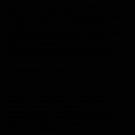
Was sich in den letzten Jahren auf jeden Fall geändert hat, seien die
Berufe, erzählt Geschäftsführer Julian Seiler. „Man sieht das auch
bei Blick in die Halle. Die Gewichtung liegt auf Mechatronik,
Automatisierung, Elektronik. Die Verschiebung vom
Industriemechaniker zum Mechatroniker ist eklatant. Die Maschinen
in den Betrieben ändern sich, man will heute mehr den Allrounder.“
Natürlich brauche es weiterhin Spezialisten, waschechte
Elektroniker oder Zerspanungsmechaniker. Aber in der Masse habe
der Mechatroniker immens aufgeholt und sich durchgesetzt. „Das ist
heute mit Abstand unser stärkster Beruf“, bestätigt Seiler.
Bild: Stephan Bonaventura
Bild: Stephan Bonaventura
Genau das sieht man auch im aktuellen Jahrgang am AZH: 3
Elektroniker/-in Betriebstechnik, 1 Industrieelektriker/-in
Fachrichtung Betriebstechnik, 5 Elektroniker/-in
Automatisierungstechnik, 5 Elektroniker/-in Energie- und
Gebäudetechnik, 20 Mechatroniker/-in, 5 Industriemechaniker/-in, 2
Zerspanungsmechaniker/-in, 3 Werkzeugmechaniker/-in, 1
Maschinen- und Anlagenführer/-in.