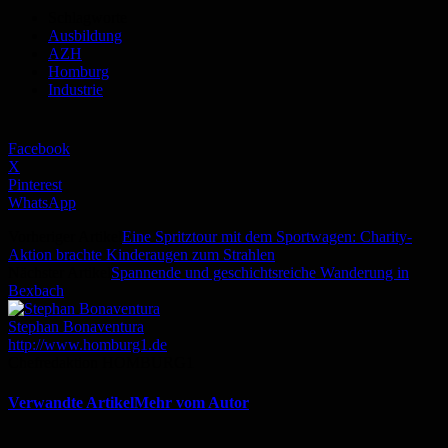
Schlagworte
Ausbildung
AZH
Homburg
Industrie
Facebook
X
Pinterest
WhatsApp
Vorheriger Artikel
Eine Spritztour mit dem Sportwagen: Charity-
Aktion brachte Kinderaugen zum Strahlen
Nächster Artikel
Spannende und geschichtsreiche Wanderung in
Bexbach
Stephan Bonaventura
http://www.homburg1.de
Chefredaktion HOMBURG1
Verwandte Artikel
Mehr vom Autor