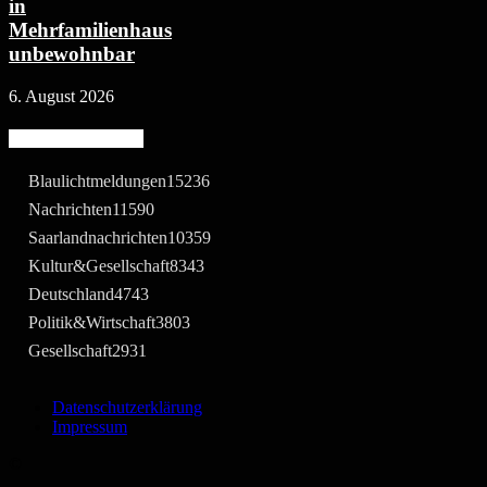
in
Mehrfamilienhaus
unbewohnbar
6. August 2026
Beliebte Kategorie
Blaulichtmeldungen
15236
Nachrichten
11590
Saarlandnachrichten
10359
Kultur&Gesellschaft
8343
Deutschland
4743
Politik&Wirtschaft
3803
Gesellschaft
2931
Datenschutzerklärung
Impressum
©