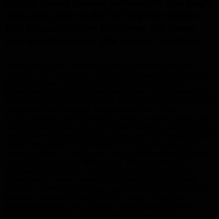
Jahren darauf bestens vorbereitet. Das zeigte
man auch jetzt wieder bei Tag der offenen
Tür. Grundsätzliche Probleme, mit denen
man kämpfen muss, gibt es aber trotzdem.
Verbundausbildung, Umschulung und Weiterbildung sind die
Eckpfeiler des Angebotes im AZH Ausbildungszentrum Homburg.
Seit vielen Jahren arbeitet das Unternehmen mit Sitz in den
Rohrwiesen erfolgreich mit namhaften Firmen aus Handwerk und
Industrie unterschiedlichster Größen zusammen. Die Anzahl der hier
vergebenen Plätze hängt pro Jahrgang davon ab, wieviel
Ausbildungsplätze von Kundenseite anvisiert werden. Dies sei eine
sich stets verändernde Zahl. AZH Geschäftsführer Julian Seiler zeigt
sich in diesem Bereich jedenfalls positiv. „Wir haben gegenüber den
letzten Jahren aktuell ein sehr gutes Jahr. Natürlich schwankt es
immer, das hängt an den Kunden und welche Branchen laufen und
natürlich haben wir auch Mitbewerber. Wir haben aktuell 45
Anfänger hier, das ist ein Erfolg. Wären von den Kunden alle
Stellen besetzt worden, wären es fast 60 und damit ein Rekord
gewesen“, erklärt Seiler. So liegen gute und schlechte Nachrichten
ganz nah beieinander. Denn die Zahlen zeigen: Es gibt trotz
gebotener Möglichkeiten 13 offene Ausbildungsstellen bei den
AZH-Verbundpartnern, die nicht besetzt werden konnten.