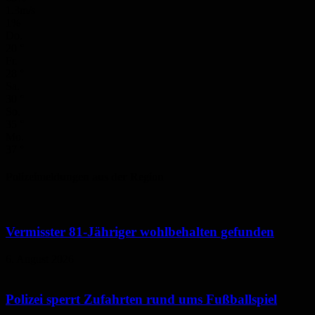
1.3m/s
1%
Do.
20
°
Fr.
28
°
Sa.
30
°
So.
35
°
Mo.
37
°
Polizeimeldungen aus der Region
Vermisster 81-Jähriger wohlbehalten gefunden
6. August 2026
Polizei sperrt Zufahrten rund ums Fußballspiel