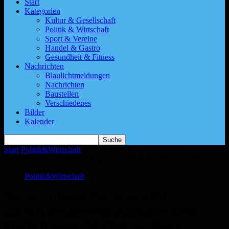
Start
Kategorien
Kultur & Gesellschaft
Politik & Wirtschaft
Sport & Vereine
Handel & Gastro
Gesundheit & Fitness
Nachrichten
Blaulichtmeldungen
Nachrichten
Baustellen
Verschiedenes
Bilder
Kalender
Start
Politik&Wirtschaft
Tag der offenen Tür beim AZH
Ausbildungszentrum Homburg zeigt: Mechatroniker ist stärkster...
Politik&Wirtschaft
Tag der offenen Tür beim AZH
Ausbildungszentrum Homburg zeigt:
Mechatroniker ist stärkster Beruf