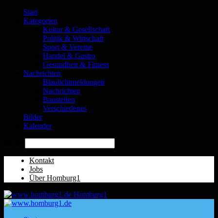
Start
Kategorien
Kultur & Gesellschaft
Politik & Wirtschaft
Sport & Vereine
Handel & Gastro
Gesundheit & Fitness
Nachrichten
Blaulichtmeldungen
Nachrichten
Baustellen
Verschiedenes
Bilder
Kalender
Suche
Kontakt
Jobs
Über Homburg1
Homburg1