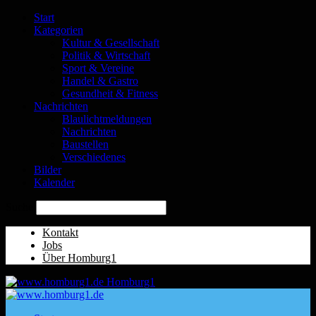
Start
Kategorien
Kultur & Gesellschaft
Politik & Wirtschaft
Sport & Vereine
Handel & Gastro
Gesundheit & Fitness
Nachrichten
Blaulichtmeldungen
Nachrichten
Baustellen
Verschiedenes
Bilder
Kalender
Suche
Kontakt
Jobs
Über Homburg1
Homburg1