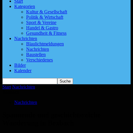
Start
Kategorien
Kultur & Gesellschaft
Politik & Wirtschaft
Sport & Vereine
Handel & Gastro
Gesundheit & Fitness
Nachrichten
Blaulichtmeldungen
Nachrichten
Baustellen
Verschiedenes
Bilder
Kalender
Start
Nachrichten
Spannende und geschichtsreiche Wanderung in
Bexbach
Nachrichten
Spannende und geschichtsreiche
Wanderung in Bexbach