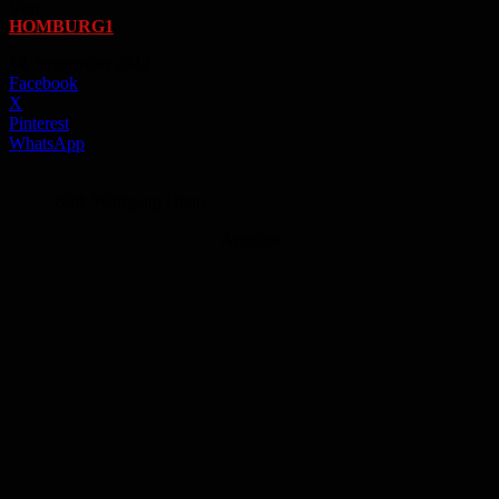
Von
HOMBURG1
-
14. September 2022
Facebook
X
Pinterest
WhatsApp
Bild: Wolfgang Henn
Anzeige