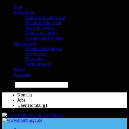
Start
Kategorien
Kultur & Gesellschaft
Politik & Wirtschaft
Sport & Vereine
Handel & Gastro
Gesundheit & Fitness
Nachrichten
Blaulichtmeldungen
Nachrichten
Baustellen
Verschiedenes
Bilder
Kalender
Suche
Kontakt
Jobs
Über Homburg1
Homburg1