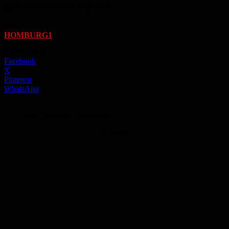
gemeinsamen Sprint
Von
HOMBURG1
-
8. März 2024
Facebook
X
Pinterest
WhatsApp
Foto: Stephan Bonaventura
Anzeige