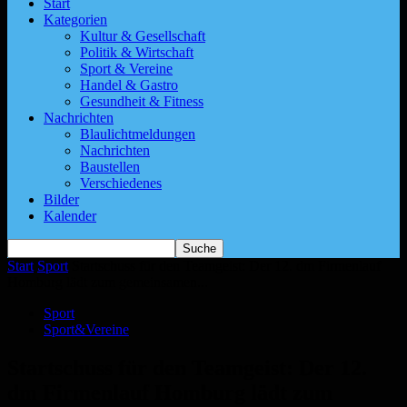
Start
Kategorien
Kultur & Gesellschaft
Politik & Wirtschaft
Sport & Vereine
Handel & Gastro
Gesundheit & Fitness
Nachrichten
Blaulichtmeldungen
Nachrichten
Baustellen
Verschiedenes
Bilder
Kalender
Start
Sport
Startschuss für den Teamgeist: Der 12. dm Firmenlauf
Homburg lädt zum gemeinsamen...
Sport
Sport&Vereine
Startschuss für den Teamgeist: Der 12.
dm Firmenlauf Homburg lädt zum