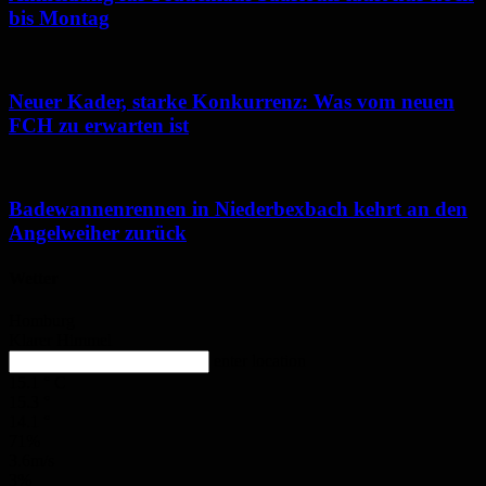
bis Montag
Neuer Kader, starke Konkurrenz: Was vom neuen
FCH zu erwarten ist
Badewannenrennen in Niederbexbach kehrt an den
Angelweiher zurück
Wetter
Homburg
Klarer Himmel
enter location
15.1
°
C
15.3
°
14.1
°
71%
3.6m/s
3%