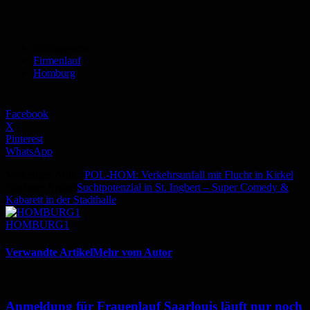
Schlagworte
Firmenlauf
Homburg
Facebook
X
Pinterest
WhatsApp
Vorheriger Artikel
POL-HOM: Verkehrsunfall mit Flucht in Kirkel
Nächster Artikel
Suchtpotenzial in St. Ingbert – Super Comedy &
Kabarett in der Stadthalle
HOMBURG1
Verwandte Artikel
Mehr vom Autor
Anmeldung für Frauenlauf Saarlouis läuft nur noch