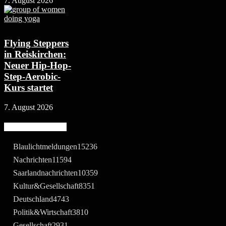
7. August 2026
Flying Steppers
in Reiskirchen:
Neuer Hip-Hop-
Step-Aerobic-
Kurs startet
7. August 2026
Beliebte Kategorie
Blaulichtmeldungen
15236
Nachrichten
11594
Saarlandnachrichten
10359
Kultur&Gesellschaft
8351
Deutschland
4743
Politik&Wirtschaft
3810
Gesellschaft
2931