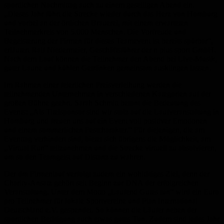
sportlichen Nachmittag auch zu einem geselligen Abend ein.
„Dieses Jahr führt die Strecke wieder durch das Herz von Homburg
und vorbei an der örtlichen Brauerei, mit einem erwarteten
Teilnehmerkreis von 5.000 Menschen. Die Vorfreude und
Begeisterung der Firmen für dieses Teamevent ist bereits spürbar“,
erläutert Ralf Niedermeier, Geschäftsführer der n plus sport GmbH.
Nach dem Lauf können die Teilnehmer den Abend bei Live-Musik,
guter Laune und kühlen Getränken gemeinsam ausklingen lassen.
Im Rahmen einer feierlichen Preisverleihung werden die
teilnehmenden Unternehmen in verschiedenen Kategorien auf der
großen Bühne geehrt. Sarah Schmitt betont die Bedeutung des
Events: „Als Titelsponsor sind wir stolz auf die Laufveranstaltung in
Homburg und freuen uns auf ein Event voll positiver Emotionen
und einem sommerlichen Festcharakter.“ Für diejenigen, die am
Eventtag verhindert sind, bietet sich übrigens die Möglichkeit, am
„Virtual Run“ teilzunehmen und die Strecke virtuell zu absolvieren,
um so den Teamgeist auf Distanz zu wahren.
Der dm Firmenlauf verfolgt zudem ein wohltätiges Ziel, denn der
Charity-Ansatz gehört seit Beginn zur DNA der erfolgreichen
Veranstaltung. Unter dem Motto „Laufend Gutes tun“ wird ein Euro
pro Teilnehmer für lokale Sportvereine und Plan International
Deutschland e.V. gespendet. So können die Läufer neben der
sportlichen Betätigung auch etwas gutes Tun. Zudem sind jedes Jahr