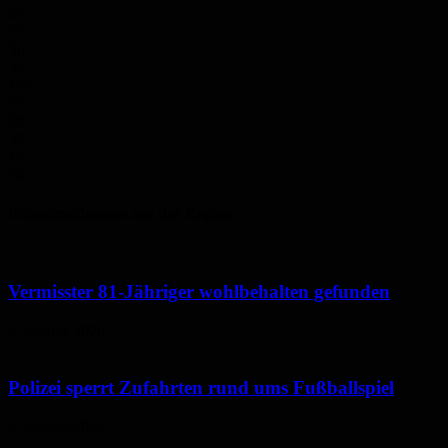
Sa.
33
°
So.
34
°
Mo.
35
°
Di.
30
°
Mi.
30
°
Polizeimeldungen aus der Region
Vermisster 81-Jähriger wohlbehalten gefunden
6. August 2026
Polizei sperrt Zufahrten rund ums Fußballspiel
6. August 2026