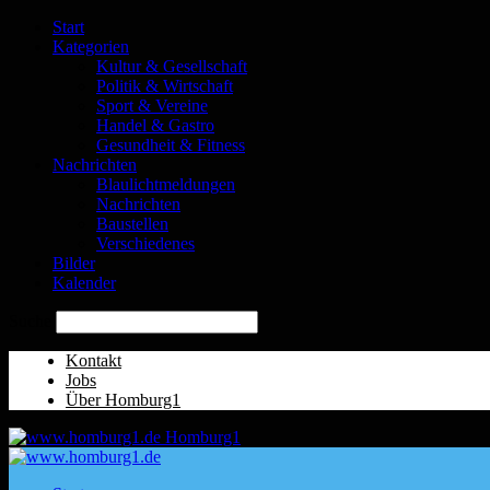
Start
Kategorien
Kultur & Gesellschaft
Politik & Wirtschaft
Sport & Vereine
Handel & Gastro
Gesundheit & Fitness
Nachrichten
Blaulichtmeldungen
Nachrichten
Baustellen
Verschiedenes
Bilder
Kalender
Suche
Kontakt
Jobs
Über Homburg1
Homburg1