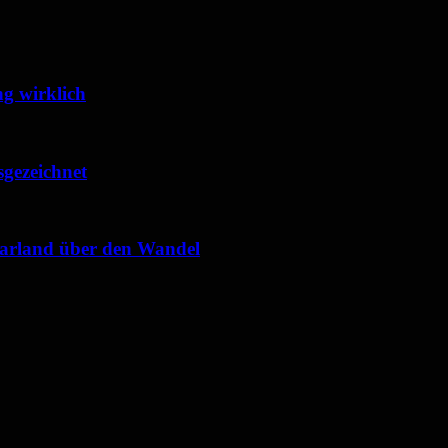
g wirklich
sgezeichnet
Saarland über den Wandel