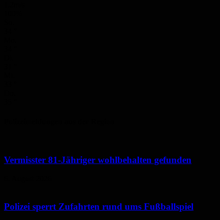
1.2m/s
100%
So.
34
°
Mo.
34
°
Di.
31
°
Mi.
33
°
Do.
35
°
Polizeimeldungen aus der Region
Vermisster 81-Jähriger wohlbehalten gefunden
6. August 2026
Polizei sperrt Zufahrten rund ums Fußballspiel