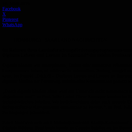
16. März 2016
Facebook
X
Pinterest
WhatsApp
HOMBURG1 | SAARLAND NACHRICHTEN
Im Rahmen ihres Landesforschungsförderungsprogrammes unterst
Digitales Lehren und Lernen im Saarland“ der beiden Professori
Digitale Medien wie Smartphones, Tablets oder interaktive Whiteboard
Lernprozessen haben, ist mittlerweile unbestritten. Bislang mangelt 
kann. Im Projekt „DiLLiS – Digitales Lehren und Lernen im Saarland“
digitaler Medien zur Förderung individueller Kompetenzen genutzt w
„Durch digitale Medien allein wird der Unterricht nicht automatisch b
abgestimmt sind“, so Prof. Silke Ladel. Diese Konzepte werden im Ra
fachdidaktischen Inhalten. Wir berücksichtigen dabei auch zentrale E
fachspezifischer Kompetenzen einzusetzen zu können.“, so Prof. Juli
Fachtagungen präsentiert.
Einen Mehrwert sieht auch Ministerpräsidentin Kramp-Karrenbauer: „D
Digitale Bildung fängt heute bereits im Grundschulalter an. Im Bereic