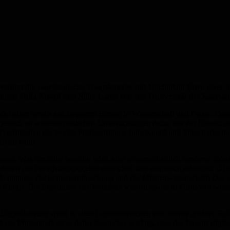
ützt die saarländische Staatskanzlei mit 100.000,00 Euro über 
nnen Julia Knopf und Silke Ladel von der Universität des Saarlan
s halten bereits seit längerem Einzug in Wissenschaft und Praxis. Das
es jedoch an wissenschaftlichen Untersuchungen dazu, wie der Einsatz d
 erforschen die beiden Professorinnen Julia Knopf und Silke Ladel nun
erden kann.
esser. Was zunächst benötigt wird, sind wissenschaftlich fundierte Kon
hmen des Forschungsprojekts entwickelt und empirisch erforscht: „Die
rkenntnisse der Lehr-Lernforschung und der Medienwissenschaft. Das is
a Knopf. Die Ergebnisse des Projektes werden später in Form von wisse
igitalisierung spielt in allen Lebensbereichen eine immer größere Ro
h der Primarstufe ist es daher besonders wichtig, dass der Einsatz digi