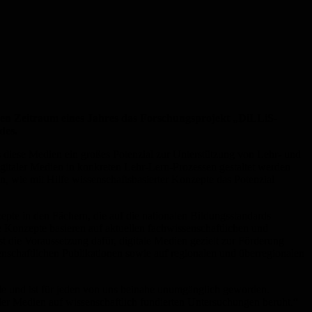
den Zeitraum eines Jahres das Forschungsprojekt „DiLLiS-
des.
s diese Medien ein großes Potenzial zur Unterstützung von Lehr- und
igitaler Medien in konkreten Lehr-Lern-Prozessen gestaltet werden
, wie mit Hilfe wissenschaftsbasierter Konzepte das Potenzial
zepte in den Fächern, die auf die nationalen Bildungsstandards
 Konzepte basieren auf aktuellen fachwissenschaftlichen und
t die Voraussetzung dafür, digitale Medien gezielt zur Förderung
nschaftlichen Publikationen sowie auf regionalen und überregionalen
lle und ist für jeden von uns beinahe unumgänglich geworden.
taler Medien auf wissenschaftlich fundierten Untersuchungen beruht.“