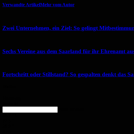
Verwandte Artikel
Mehr vom Autor
Zwei Unternehmen, ein Ziel: So gelingt Mitbestimmun
Sechs Vereine aus dem Saarland für ihr Ehrenamt au
Fortschritt oder Stillstand? So gespalten denkt das 
Wetter
Homburg
Bedeckt
enter location
26.9
°
C
27.5
°
26.9
°
43%