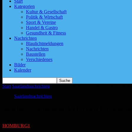
Start
Kategorien
Kultur & Gesellschaft
Politik & Wirtschaft
Sport & Vereine
Handel & Gastro
Gesundheit & Fitness
Nachrichten
Blaulichtmeldungen
Nachrichten
Baustellen
Verschiedenes
Bilder
Kalender
Start
Saarlandnachrichten
Saarland | Staatskanzlei fördert Forschung
Saarlandnachrichten
Saarland | Staatskanzlei fördert Forschun
Von
HOMBURG1
-