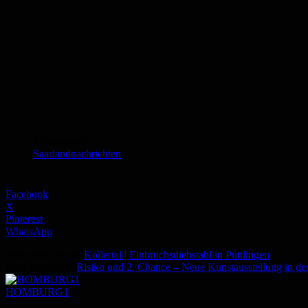
Schlagworte
Saarlandnachrichten
Facebook
X
Pinterest
WhatsApp
Vorheriger Artikel
Köllertal | Einbruchsdiebstahl in Püttlingen
Nächster Artikel
Risiko und 2. Chance – Neue Kunstausstellung in de
HOMBURG1