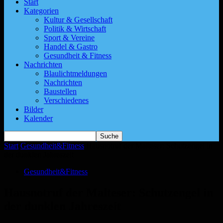
Start
Kategorien
Kultur & Gesellschaft
Politik & Wirtschaft
Sport & Vereine
Handel & Gastro
Gesundheit & Fitness
Nachrichten
Blaulichtmeldungen
Nachrichten
Baustellen
Verschiedenes
Bilder
Kalender
Start
Gesundheit&Fitness
Hausnotruf der Malteser: Schutzengel in
der dunklen Jahreszeit
Gesundheit&Fitness
Hausnotruf der Malteser: Schutzengel in
der dunklen Jahreszeit