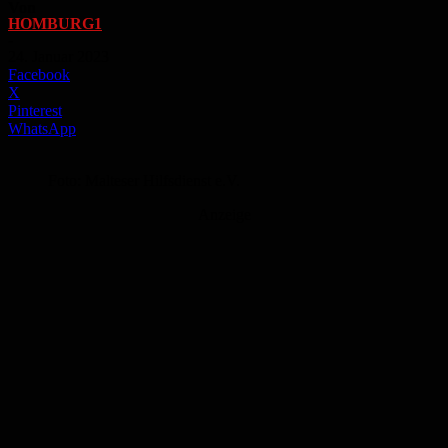
Von
HOMBURG1
-
24. Januar 2023
Facebook
X
Pinterest
WhatsApp
Foto: Malteser Hilfsdienst e.V.
Anzeige