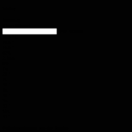
Wetter
Homburg
Klarer Himmel
enter location
16.9
°
C
18.6
°
16.8
°
82%
2.3m/s
0%
Do.
29
°
Fr.
30
°
Sa.
30
°
So.
33
°
Mo.
35
°
Polizeimeldungen aus der Region