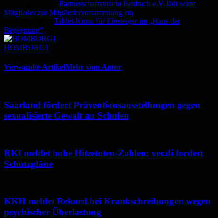
Vorheriger Artikel
Partnerschaftsverein Bexbach e.V. lädt seine
Mitglieder zur Mitgliederversammlung ein
Nächster Artikel
Tablet-Kurse für Einsteiger im „Haus der
Begegnung“
HOMBURG1
Verwandte Artikel
Mehr vom Autor
Saarland fördert Präventionsausstellungen gegen
sexualisierte Gewalt an Schulen
RKI meldet hohe Hitzetoten-Zahlen: ver.di fordert
Schutzpläne
KKH meldet Rekord bei Krankschreibungen wegen
psychischer Überlastung