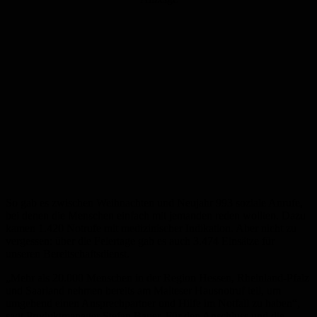
So gab es zwischen Weihnachten und Neujahr 993 soziale Anrufe,
bei denen die Menschen einfach mit jemanden reden wollten. Dazu
kamen 1.420 Notrufe mit medizinischer Indikation. Aber nicht zu
vergessen: über die Feiertage gab es auch 3.474 Einsätze für
unseren Bereitschaftsdienst.
„Mehr als 20.000 Menschen in der Region Hessen, Rheinland-Pfalz
und Saarland nehmen bereits am Malteser Hausnotruf teil, um
umgehend einen Ansprechpartner und Hilfe im Notfall zu haben“,
sagt Produktmanager Stefan Bauer. Für den Anschluss und die