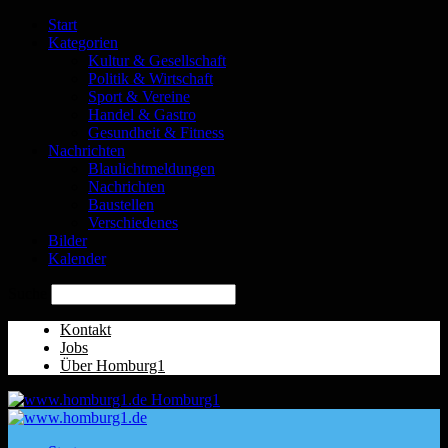
Start
Kategorien
Kultur & Gesellschaft
Politik & Wirtschaft
Sport & Vereine
Handel & Gastro
Gesundheit & Fitness
Nachrichten
Blaulichtmeldungen
Nachrichten
Baustellen
Verschiedenes
Bilder
Kalender
Suche
Kontakt
Jobs
Über Homburg1
Homburg1