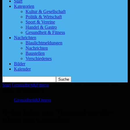
Start
Kategorien
Kultur & Gesellschaft
Politik & Wirtschaft
Sport & Vereine
Handel & Gastro
Gesundheit & Fitness
Nachrichten
Blaulichtmeldungen
Nachrichten
Baustellen
Verschiedenes
Bilder
Kalender
Start
Gesundheit&Fitness
Grüne laden zum Themenabend über
Klima und Gesundheit
Gesundheit&Fitness
Grüne laden zum Themenabend über
Klima und Gesundheit