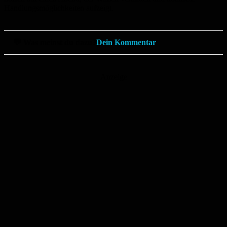
Handlungsmöglichkeiten aufzeigt.
💬 Was meinst du dazu?
Dein Kommentar
Anzeige