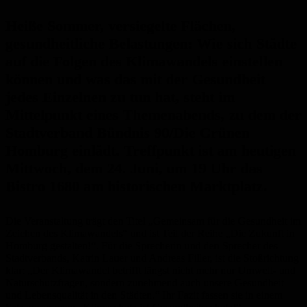
Heiße Sommer, versiegelte Flächen,
gesundheitliche Belastungen: Wie sich Städte
auf die Folgen des Klimawandels einstellen
können und was das mit der Gesundheit
jedes Einzelnen zu tun hat, steht im
Mittelpunkt eines Themenabends, zu dem der
Stadtverband Bündnis 90/Die Grünen
Homburg einlädt. Treffpunkt ist am heutigen
Mittwoch, dem 24. Juni, um 19 Uhr das
Bistro 1680 am historischen Marktplatz.
Die Veranstaltung trägt den Titel „Gemeinsam für die Gesundheit im
Zeichen des Klimawandels“ und ist Teil der Reihe „Die Zukunft in
Homburg gestalten!“. Für die Sprecherin und den Sprecher des
Stadtverbands, Katrin Lauer und Andreas Filler, ist die Stoßrichtung
klar: „Der Klimawandel betrifft längst nicht mehr nur Umwelt- und
Naturschutzfragen, sondern zunehmend auch unsere Gesundheit
und Lebensqualität in den Städten.“ Ihr Fazit fassen sie in einem