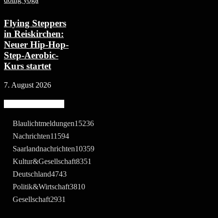
Flying Steppers
in Reiskirchen:
Neuer Hip-Hop-
Step-Aerobic-
Kurs startet
7. August 2026
Beliebte Kategorie
Blaulichtmeldungen
15236
Nachrichten
11594
Saarlandnachrichten
10359
Kultur&Gesellschaft
8351
Deutschland
4743
Politik&Wirtschaft
3810
Gesellschaft
2931