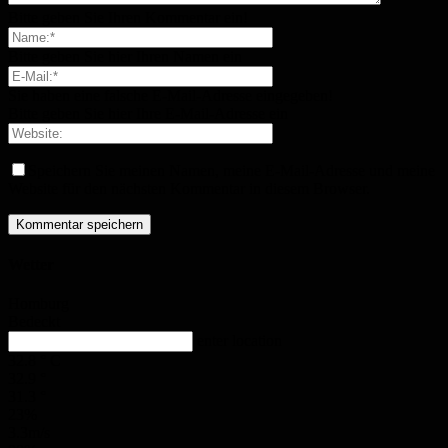
Bitte geben Sie Ihren Kommentar ein!
Bitte geben Sie hier Ihren Namen ein
Sie haben eine falsche E-Mail-Adresse eingegeben!
Bitte geben Sie hier Ihre E-Mail-Adresse ein
Speichern Sie meinen Namen, meine E-Mail-Adresse und meine
Website für den nächsten Kommentar in diesem Browser.
Wetter
Homburg
Bedeckt
enter location
32.8
°
C
32.9
°
31.3
°
23%
3.3m/s