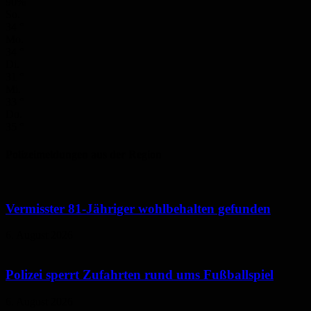
90%
So.
34
°
Mo.
34
°
Di.
31
°
Mi.
33
°
Do.
35
°
Polizeimeldungen aus der Region
Vermisster 81-Jähriger wohlbehalten gefunden
6. August 2026
Polizei sperrt Zufahrten rund ums Fußballspiel
6. August 2026