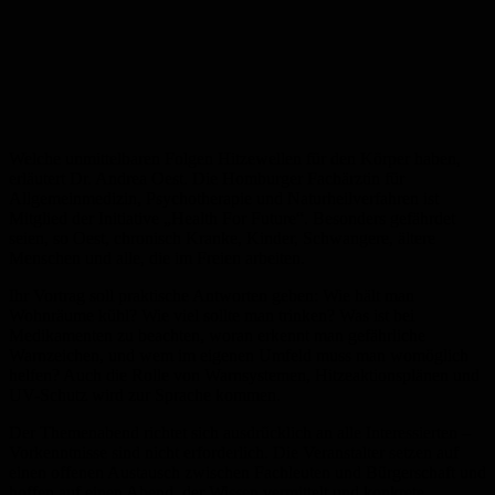
Welche unmittelbaren Folgen Hitzewellen für den Körper haben,
erläutert Dr. Andrea Oest. Die Homburger Fachärztin für
Allgemeinmedizin, Psychotherapie und Naturheilverfahren ist
Mitglied der Initiative „Health For Future“. Besonders gefährdet
seien, so Oest, chronisch Kranke, Kinder, Schwangere, ältere
Menschen und alle, die im Freien arbeiten.
Ihr Vortrag soll praktische Antworten geben: Wie hält man
Wohnräume kühl? Wie viel sollte man trinken? Was ist bei
Medikamenten zu beachten, woran erkennt man gefährliche
Warnzeichen, und wem im eigenen Umfeld muss man womöglich
helfen? Auch die Rolle von Warnsystemen, Hitzeaktionsplänen und
UV-Schutz wird zur Sprache kommen.
Der Themenabend richtet sich ausdrücklich an alle Interessierten –
Vorkenntnisse sind nicht erforderlich. Die Veranstalter setzen auf
einen offenen Austausch zwischen Fachleuten und Bürgerschaft und
hoffen auf einen Abend, der Wissen vermittelt und konkrete