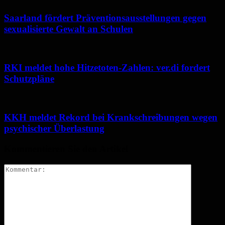
Saarland fördert Präventionsausstellungen gegen
sexualisierte Gewalt an Schulen
RKI meldet hohe Hitzetoten-Zahlen: ver.di fordert
Schutzpläne
KKH meldet Rekord bei Krankschreibungen wegen
psychischer Überlastung
Kommentieren Sie den Artikel