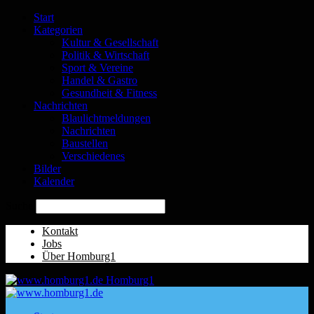
Start
Kategorien
Kultur & Gesellschaft
Politik & Wirtschaft
Sport & Vereine
Handel & Gastro
Gesundheit & Fitness
Nachrichten
Blaulichtmeldungen
Nachrichten
Baustellen
Verschiedenes
Bilder
Kalender
Suche
Kontakt
Jobs
Über Homburg1
Homburg1