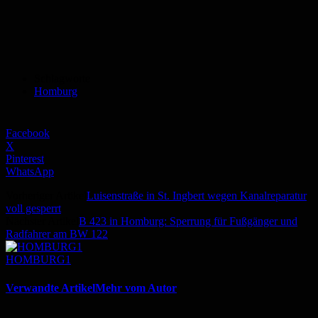
Schlagworte
Homburg
Facebook
X
Pinterest
WhatsApp
Vorheriger Artikel
Luisenstraße in St. Ingbert wegen Kanalreparatur
voll gesperrt
Nächster Artikel
B 423 in Homburg: Sperrung für Fußgänger und
Radfahrer am BW 122
HOMBURG1
Verwandte Artikel
Mehr vom Autor