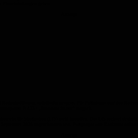
rt Einschränkungen geben.
Anzeige
Radunterführung vollständig gesperrt. Für Fußgänger und den Radver
tenpunkt B 423 / „Breslauer Straße“ möglich.
triebs für Straßenbau (LfS) nicht betroffen. Der LfS rechnet deshalb 
e September 2026 abgeschlossen sein. Fußgänger und Radfahrer sollen 
Anzeige