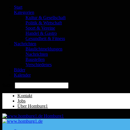
Start
Kategorien
Kultur & Gesellschaft
Politik & Wirtschaft
Sport & Vereine
Handel & Gastro
Gesundheit & Fitness
Nachrichten
Blaulichtmeldungen
Nachrichten
Baustellen
Verschiedenes
Bilder
Kalender
Suche
Kontakt
Jobs
Über Homburg1
Homburg1