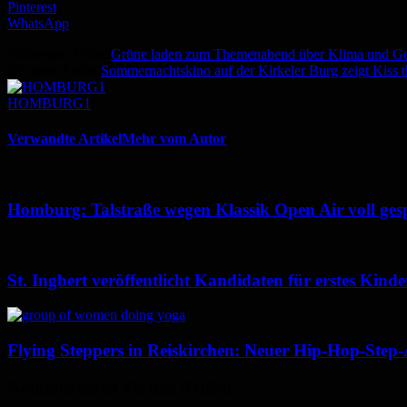
Pinterest
WhatsApp
Vorheriger Artikel
Grüne laden zum Themenabend über Klima und Ge
Nächster Artikel
Sommernachtskino auf der Kirkeler Burg zeigt Kiss 
HOMBURG1
Verwandte Artikel
Mehr vom Autor
Homburg: Talstraße wegen Klassik Open Air voll ges
St. Ingbert veröffentlicht Kandidaten für erstes Kin
Flying Steppers in Reiskirchen: Neuer Hip-Hop-Step-
Kommentieren Sie den Artikel