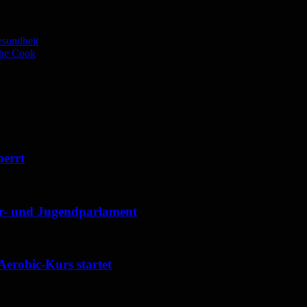
sundheit
the Cook
perrt
der- und Jugendparlament
Aerobic-Kurs startet