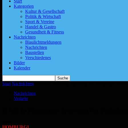
Start
Kategorien
Kultur & Gesellschaft
Politik & Wirtschaft
Sport & Vereine
Handel & Gastro
Gesundheit & Fitness
Nachrichten
Blaulichtmeldungen
Nachrichten
Baustellen
Verschiedenes
Bilder
Kalender
Start
Nachrichten
B 423 in Homburg: Sperrung für Fußgänger und 
Nachrichten
Verkehr
B 423 in Homburg: Sperrung für Fußgän
Von
HOMBURG1