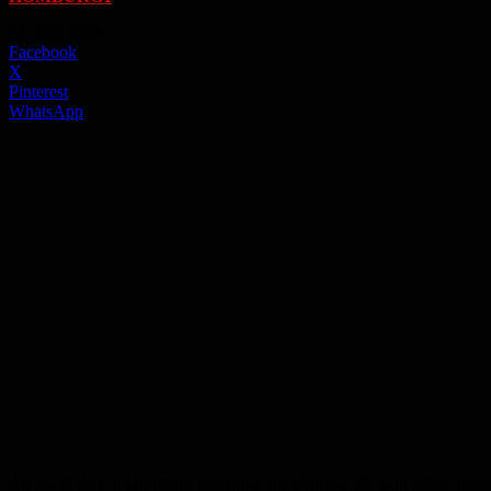
-
24. Juni 2026
Facebook
X
Pinterest
WhatsApp
An der B 423 in Homburg beginnen am Montag, 29. Juni 2026, Inst