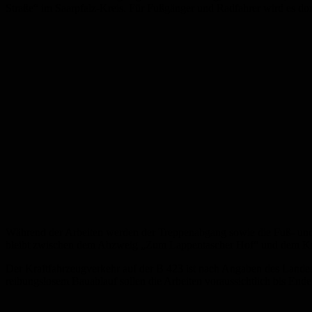
Straße“ im Saarpfalz-Kreis. Für Fußgänger und Radfahrer wird es do
Während der Arbeiten werden der Treppenabgang sowie die Fuß- und 
bleibt zwischen dem Abzweig „Zum Lappentascher Hof“ und dem Kno
Der Kraftfahrzeugverkehr auf der B 423 ist nach Angaben des Landesbe
reibungslosem Bauablauf sollen die Arbeiten voraussichtlich bis End