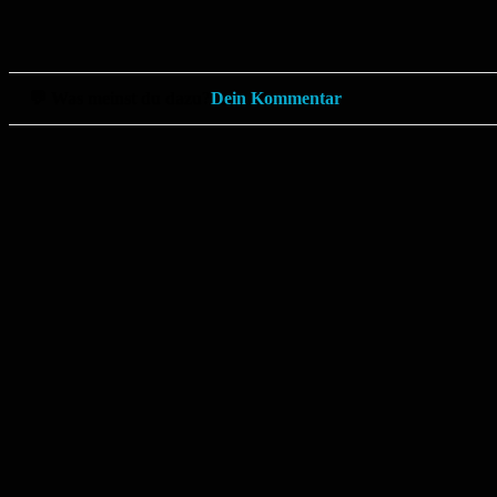
💬 Was meinst du dazu?
Dein Kommentar