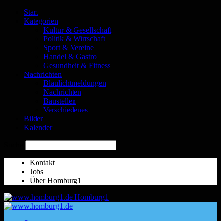
Start
Kategorien
Kultur & Gesellschaft
Politik & Wirtschaft
Sport & Vereine
Handel & Gastro
Gesundheit & Fitness
Nachrichten
Blaulichtmeldungen
Nachrichten
Baustellen
Verschiedenes
Bilder
Kalender
Suche
Kontakt
Jobs
Über Homburg1
Homburg1