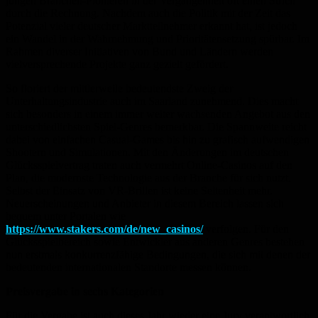
jungen Branchen-Pionieren in der Vergangenheit oft einen Strich
durch die Rechnung. Nachdem auch die Politik mit der Zeit das
Potenzial vieler deutscher Marktteilnehmer erkannt hat, ist jedoch
ein Wandel in der Wahrnehmung und Prioritätensetzung spürbar. Im
Rahmen diverser Initiativen von Bund und Ländern werden
vielversprechende Projekte ganz gezielt gefördert.
So floriert der mittlerweile bedeutendste Zweig der
Unterhaltungsindustrie auch im Saarland zunehmend. Dies macht
sich besonders in einem immer weiter wachsenden Angebot aus den
unterschiedlichsten Spiel-Genres bemerkbar. Die Spannweite reicht
dabei von einfachen Casual-Games bis hin zu grafisch aufwendigen
Shootern und Simulationen. Mit den Änderungen im deutschen
Glücksspielvertrag traten auch vermehrt Online-Casinos auf den
Plan, die modernste Technologie aus der Branche für sich nutzt.
Selbst der Einsatz von VR-Brillen ist keine Seltenheit mehr.
Neuerscheinungen und Anbieter in diesem Bereich lassen sich
bequem unter Portalen wie
https://www.stakers.com/de/new_casinos/
verfolgen. Für den
Glücksspielbereich sowie Entwickler aus anderen Genres bestehen
nun erstmals konkurrenzfähige Bedingungen, die sich mit denen der
bedeutenden internationalen Standorte messen können.
Preisvergabe in sechs Kategorien
Für die Vergabe ist auch dieses Jahr wieder eine Jury verantwortlich,