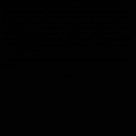
vergeben. Die Preisverleihung selbst ist aktuell für den 27. Oktober
angesetzt. Der Award stellt ein wichtiges Instrument für die
Förderung der Gaming-Industrie im Saarland dar und besteht seit
2018. Damals ging er als zentrales Event aus der Initiative „Game
Basar Saar“ hervor, die sich zum Ziel gesetzt hat, die lokale
Videospielindustrie anzukurbeln. Zum Start standen dafür jährlich
100.000 Euro zur Verfügung, seit 2020 wurde das Budget noch
einmal auf 180.000 Euro erhöht. Ein Teil dieser Fördermittel fließen
auch in die Preisgelder des Game Awards Saar, die den Siegern der
jeweiligen Kategorien winken.
Einreichungen für Game Award und Landesförderung noch
möglich
Anzeige