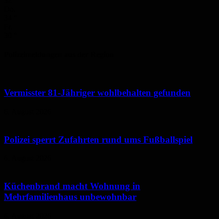
32
°
Do.
34
°
Fr.
30
°
Polizeimeldungen aus der Region
Vermisster 81-Jähriger wohlbehalten gefunden
6. August 2026
Polizei sperrt Zufahrten rund ums Fußballspiel
6. August 2026
Küchenbrand macht Wohnung in
Mehrfamilienhaus unbewohnbar
6. August 2026