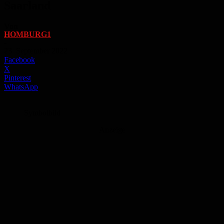
Saarland
Von
HOMBURG1
-
23. September 2022
Facebook
X
Pinterest
WhatsApp
Symbolbild
Anzeige