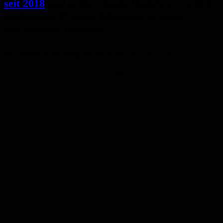
seit 2018
und gehört deutschlandweit zu den
wichtigsten Preisverleihungen in einer
wachsenden Branche.
Die bereits fünfte Vergabe des Game Awards Saar
Anzeige
Im Jahr 2022 wird der Game Award Saar bereits zum fünften Mal