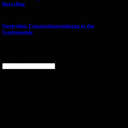
Recycling
Streit über Umsatzsteuersenkung in der
Gastronomie
Wetter
Homburg
Klarer Himmel
enter location
15.2
°
C
17
°
15.2
°
78%
0.7m/s
0%
Mo.
34
°
Di.
30
°
Mi.