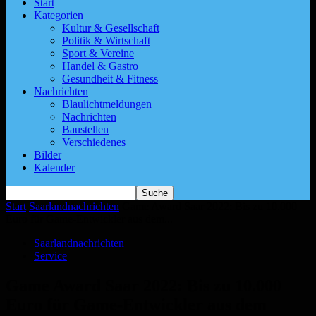
Start
Kategorien
Kultur & Gesellschaft
Politik & Wirtschaft
Sport & Vereine
Handel & Gastro
Gesundheit & Fitness
Nachrichten
Blaulichtmeldungen
Nachrichten
Baustellen
Verschiedenes
Bilder
Kalender
Start
Saarlandnachrichten
Game Award Saar 2022: Bis zu 10.000
Euro für Game-Entwickler aus dem...
Saarlandnachrichten
Service
Game Award Saar 2022: Bis zu 10.000
Euro für Game-Entwickler aus dem