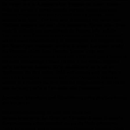
die Sieger in sechs Kategorien kürt. Eingereichte Games können
dabei nur jeweils in einer Kategorie antreten, wodurch es keine
Mehrfachvergaben gibt. Als Königs-Kategorie gilt das „beste
saarländische Spiel“. Der Preis wird unabhängig von Genre oder
Plattform vergeben und steht allen nominierten Spielen offen. Doch
auch für laufende und unveröffentlichte Projekte lohnt sich die
Teilnahme. Das Preisgeld in der Kategorie „bester Spiel-Prototyp“
soll in diesem Zusammenhang als Finanzspritze zur Fertigstellung
des Sieger-Spiels verstanden werden. In beiden Kategorien beträgt
das Preisgeld 10.000 Euro. Dieselbe Summe winkt beim
saarländischen Gründerpreis. Immerhin 5.000 Euro gehen zudem an
das beste Spielkonzept. Games, die sich in den Einzelkategorien
nicht durchsetzen konnten, dürfen anschließend noch auf den
Sonderpreis der Jury hoffen. 2022 wird erstmals auch ein Preis in
der neuen Kategorie „Fairness im E-Sport“ vergeben. Dieser ist
speziell an E-Sportler aus dem Saarland ausgeschrieben und richtet
sich als einziger nicht an Entwickler oder Programmierer.
Innovative Adventures und Simulationen unter den Gewinnern
des Vorjahres
Bei der Preisverleihung im letzte Jahr dominierte
überraschenderweise das Genre der Adventure-Games. Klassische
Abenteuerspiele galten eigentlich als aus der Mode gekommen,
haben mittlerweile aber ein glorreiches Comeback hingelegt. Auch