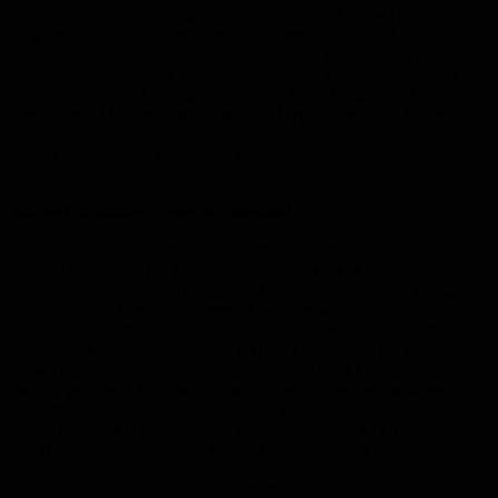
Unternehmen aus dem Saarland sind Teil dieser Entwicklung. So
ging der Preis in der Kategorie für das beste Spiel an „Lacuna“, ein
düsteres Science-Fiction-Noir-Spiel aus dem Hause DigiTales. Mit
weniger Dialogen, aber dafür umso besseren Rätseln konnte das
Adventure-Puzzle-Game „battyRabbit“ von Skuggor die Jury
überzeugen. Mit dem Sonderpreis der Jury durften sich „Project
Rescape“ und „Little Buddy“ schmücken, zwei Simulationsspiele,
die mit interessanten Konzepten und Spielmechaniken überzeugen
konnten.
Aktive Entwickler-Szene im Saarland
Das Saarland hat jedoch auch abseits großer Preisverleihungen eine
überaus aktive und gut vernetzte Gaming-Szene. Eine besondere
Rolle nimmt in diesem Kontext das Branchen-Netzwerk „Game
Dev Saar“ ein. Dem Zusammenschluss aus saarländischen
Spieleentwicklern folgt auf den sozialen Netzwerken eine große und
begeisterte Community, die sich im regen Austausch mit den
Entwicklern befindet. So dient die absichtlich sehr offen und
formlos gehaltene Plattform als wichtiges Bindeglied zwischen
Gamern und lokalen Gaming-Studios. Zu den Event-Formaten
zählen regelmäßig stattfindende Ringvorlesungen an Universitäten
und Hochschulen sowie der Entwickler-Stammtisch.
Anzeige