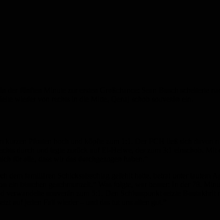
n der fünften Minute zur ersten Großchance: Sean Busch scheiterte n
ielte wieder von rechts in die Mitte, Qenaj schob souverän ein.
m kurzen Pfosten hoch und köpfte zum 1:1. Der FCH ließ sich davon ni
chts durch und legte zurück auf El-Helwe, der zum 3:1 einschob. Mit d
mich für alle, dass wir das durchgezogen haben.“
ach dem familiären Schicksalsschlag gefehlt hatte, betrat unter lautem
 ein bisschen geschmunzelt.“ Was folgte, war besser: In der 78. Minu
 und verwandelte souverän zum 5:1. Den Schlusspunkt setzte Boutakhrit
zt auf jeden Fall wieder – und das tut uns allen gut.“