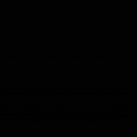
ach feiner Vorarbeit von Miguel Gonçalves am Alzenauer Keeper
cht beeindrucken. Ristl brachte die Grün-Weißen per Außenrist nach
ieser Führung ging es in die Kabine. Seitz hinterher knapp: „Fünf
 Applaus und Sprechchören der Fans den Platz. Eine erste Großchance
te flankte er butterweich auf Kaan Inanoglu, der per Direktabnahme
 mit einem sehenswerten Distanzschuss aus 40 Metern zum 5:2-