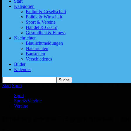
Start
Kategorien
Kultur & Gesellschaft
Politik & Wirtschaft
Sport & Vereine
Handel & Gastro
Gesundheit & Fitness
Nachrichten
Blaulichtmeldungen
Nachrichten
Baustellen
Verschiedenes
Bilder
Kalender
Start
Sport
Homburg gewinnt 5:2 gegen Alzenau – doch der Heimabsc
Sport
Sport&Vereine
Vereine
Homburg gewinnt 5:2 gegen Alzenau – doc
Von