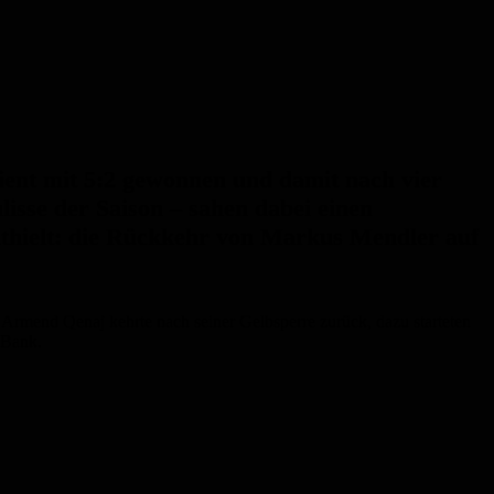
ient mit 5:2 gewonnen und damit nach vier
sse der Saison – sahen dabei einen
ithielt: die Rückkehr von Markus Mendler auf
e, Armend Qenaj kehrte nach seiner Gelbsperre zurück, dazu starteten
 Bank.