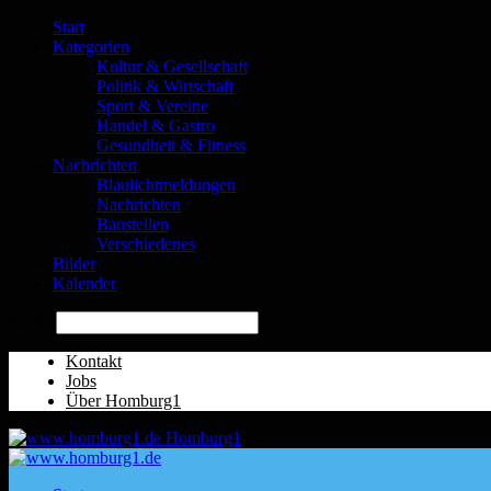
Start
Kategorien
Kultur & Gesellschaft
Politik & Wirtschaft
Sport & Vereine
Handel & Gastro
Gesundheit & Fitness
Nachrichten
Blaulichtmeldungen
Nachrichten
Baustellen
Verschiedenes
Bilder
Kalender
Suche
Kontakt
Jobs
Über Homburg1
Homburg1