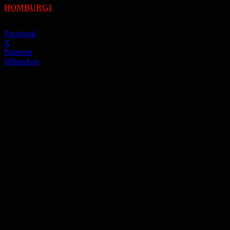
HOMBURG1
-
11. Mai 2026
Facebook
X
Pinterest
WhatsApp
Foto: FC 08 Homburg