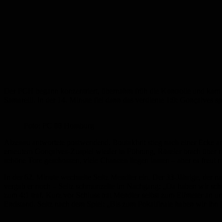
Der FCH begann konzentriert, übernahm früh die Kontrolle und kam i
Samarelli. In der 14. Minute fiel dann das verdiente 1:0: Gonçalves sp
Foto: FC 08 Homburg
Alzenau antwortete postwendend. Boutakhrit stieg nach einer Ecke a
erneutem Gonçalves-Zuspiel wieder in Führung, Röseler brach über re
schöne Tore geschossen, viele Chancen liegen lassen – aber es freut 
In der 62. Minute wechselte Seitz Mendler ein. Der 33-Jährige, der n
vergab er noch – Seitz schmunzelte im Nachgang: „Da haben wir schon
zum 4:1 traf. Kurz vor Schluss trat Mendler selbst zum Elfmeter an
Endstand. Seitz nach dem Spiel: „Bis zum Pokalfinale haben wir ihn jet