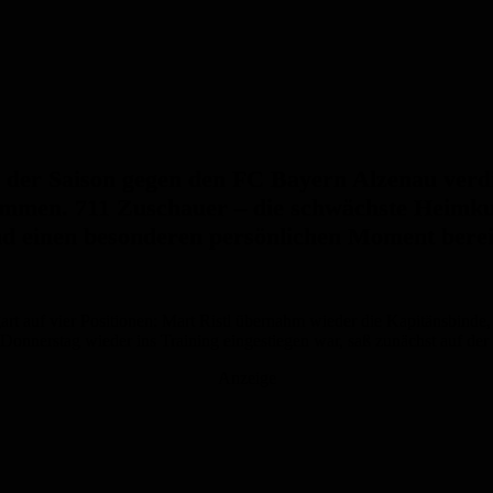
 der Saison gegen den FC Bayern Alzenau verd
mmen. 711 Zuschauer – die schwächste Heimkuli
nd einen besonderen persönlichen Moment bere
tgart auf vier Positionen: Mart Ristl übernahm wieder die Kapitänsbind
Donnerstag wieder ins Training eingestiegen war, saß zunächst auf der
Anzeige