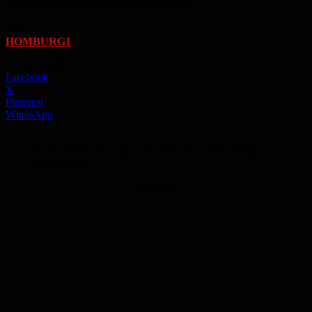
Landes- und Bundesebene
Von
HOMBURG1
-
7. April 2023
Facebook
X
Pinterest
WhatsApp
In der Bahnhofsstraße in Saarbrücken - Foto: Stephan
Bonaventura
Anzeige