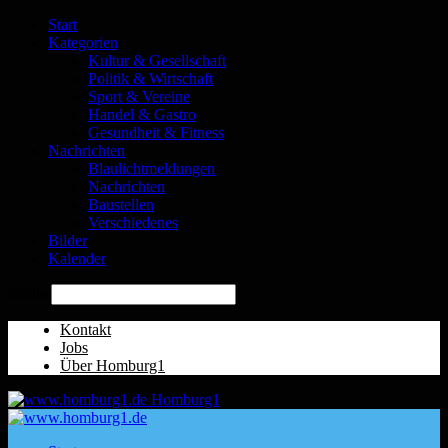
Start
Kategorien
Kultur & Gesellschaft
Politik & Wirtschaft
Sport & Vereine
Handel & Gastro
Gesundheit & Fitness
Nachrichten
Blaulichtmeldungen
Nachrichten
Baustellen
Verschiedenes
Bilder
Kalender
Suche
Kontakt
Jobs
Über Homburg1
Homburg1