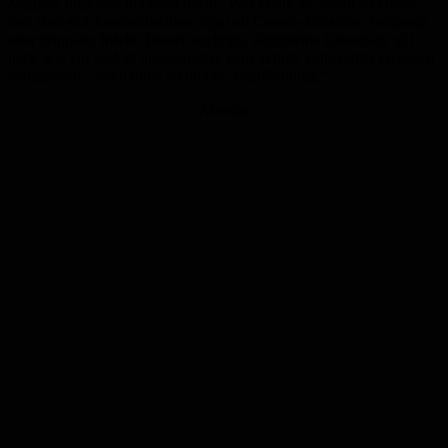
Magnus Jung abschließend dazu: „Wer krank ist, bleibt zu Hause
und lässt sich krankschreiben. Egal ob Corona-Infektion, Influenza
oder grippaler Infekt. Dieser wichtige, allgemeine Grundsatz gilt
nach wie vor und ist insbesondere zum Schutz vulnerabler Gruppen
maßgeblich – auch ohne rechtliche Verpflichtung.“
Anzeige