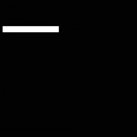
Wetter
Homburg
Überwiegend bewölkt
enter location
25.8
°
C
28.1
°
25.7
°
31%
2.9m/s
64%
Fr.
27
°
Sa.
32
°
So.
36
°
Mo.
35
°
Di.
31
°
Polizeimeldungen aus der Region