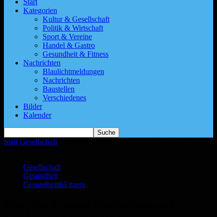
Start
Kategorien
Kultur & Gesellschaft
Politik & Wirtschaft
Sport & Vereine
Handel & Gastro
Gesundheit & Fitness
Nachrichten
Blaulichtmeldungen
Nachrichten
Baustellen
Verschiedenes
Bilder
Kalender
Start
Gesellschaft
Ende der Corona-Maßnahmen auf Landes- und
Bundesebene
Gesellschaft
Gesundheit
Gesundheit&Fitness
Ende der Corona-Maßnahmen auf