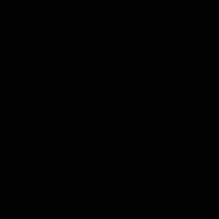
Mit dem Auslaufen der Landesverordnung endet im Saarland die
Verpflichtung zur Absonderung bzw. zur Einhaltung der
absonderungsersetzenden Maßnahmen für Personen, die positiv auf
das Corona-Virus getestet wurden. Gleiches gilt für die
bundesweiten Basismaßnahmen: Für Besucher von
Krankenhäusern, Rehakliniken, Pflegeeinrichtungen und Arztpraxen
entfällt die Maskenpflicht. Das Hausrecht der betroffenen
medizinischen und pflegerischen Einrichtungen bleibt hiervon
unberührt. Die Einrichtungen können nach den Begebenheiten vor
Ort entscheiden, welche Schutzmaßnahmen insbesondere für die
vulnerablen Gruppen notwendig sind. Menschen, die sich mit einer
Maske sicherer fühlen, etwa auf Grund einer Vorerkrankung oder
wegen des Kontakts mit Risikopatienten, können ihre Maske auf
freiwilliger Basis selbstverständlich weiterhin tragen.
Anzeige