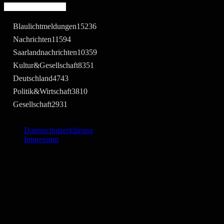
Beliebte Kategorie
Blaulichtmeldungen
15236
Nachrichten
11594
Saarlandnachrichten
10359
Kultur&Gesellschaft
8351
Deutschland
4743
Politik&Wirtschaft
3810
Gesellschaft
2931
Datenschutzerklärung
Impressum
©