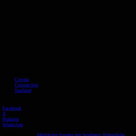
Schlagworte
Corona
Coronavirus
Saarland
Facebook
X
Pinterest
WhatsApp
Vorheriger Artikel
Merklicher Anstieg der Straftaten: Polizeiliche