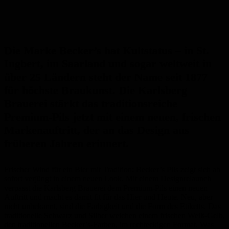
Die Marke Becker’s hat Kultstatus – in St.
Ingbert, im Saarland und sogar weltweit in
über 25 Ländern steht der Name seit 1877
für höchste Braukunst. Die Karlsberg
Brauerei stärkt das traditionsreiche
Premium-Pils jetzt mit einem neuen, frischen
Markenauftritt, der an das Design aus
früheren Jahren erinnert.
Frischer Wind für ein Bier mit Tradition: Becker’s Pils zeigt sich ab
sofort verjüngt in einem neuen Look. Mit einem Designrelaunch
verpasst die Karlsberg Brauerei dem Premium-Pils einen neuen
Auftritt und macht es damit fit für das Hier und Heute. Neu, aber
nicht unbekannt, sind die Farbigkeit und die Form des Etiketts. Das
traditionelle Schwarz und Silber weichen einem frischen Weiß-Gelb,
den traditionellen Becker’s-Farben, im rechteckigen Format. Was