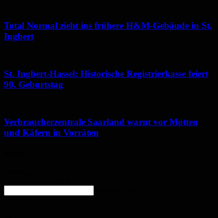
Total Normal zieht ins frühere H&M-Gebäude in St.
Ingbert
St. Ingbert-Hassel: Historische Registrierkasse feiert
90. Geburtstag
Verbraucherzentrale Saarland warnt vor Motten
und Käfern in Vorräten
Wetter
Homburg
Überwiegend bewölkt
enter location
18.1
°
C
18.1
°
18.1
°