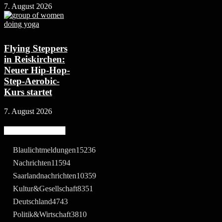
7. August 2026
Flying Steppers
in Reiskirchen:
Neuer Hip-Hop-
Step-Aerobic-
Kurs startet
7. August 2026
Beliebte Kategorie
Blaulichtmeldungen
15236
Nachrichten
11594
Saarlandnachrichten
10359
Kultur&Gesellschaft
8351
Deutschland
4743
Politik&Wirtschaft
3810