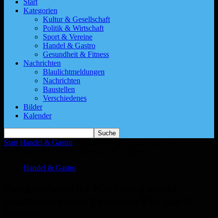
Start
Kategorien
Kultur & Gesellschaft
Politik & Wirtschaft
Sport & Vereine
Handel & Gastro
Gesundheit & Fitness
Nachrichten
Blaulichtmeldungen
Nachrichten
Baustellen
Verschiedenes
Bilder
Kalender
Start
Handel & Gastro
Designrelaunch – Karlsberg stärkt
traditionsreiches Premium-Pils aus St. Ingbert
Handel & Gastro
Designrelaunch – Karlsberg stärkt
traditionsreiches Premium-Pils aus St.
Ingbert