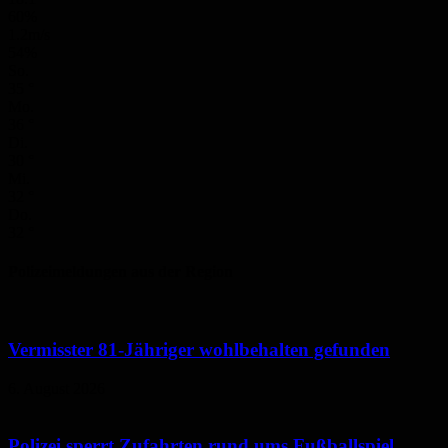
60%
1.2m/s
54%
So.
35
°
Mo.
36
°
Di.
30
°
Mi.
32
°
Do.
32
°
Polizeimeldungen aus der Region
Vermisster 81-Jähriger wohlbehalten gefunden
6. August 2026
Polizei sperrt Zufahrten rund ums Fußballspiel