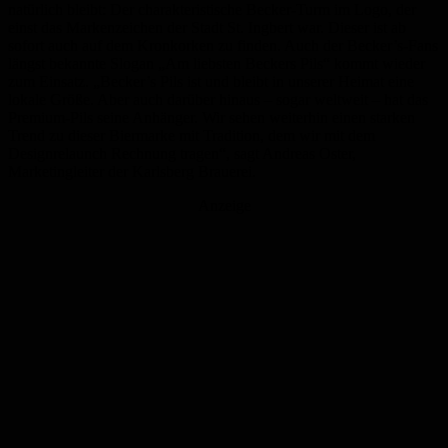
natürlich bleibt: Der charakteristische Becker-Turm im Logo, der
einst das Markenzeichen der Stadt St. Ingbert war. Dieser ist ab
sofort auch auf dem Kronkorken zu finden. Auch der Becker’s-Fans
längst bekannte Slogan „Am liebsten Beckers Pils“ kommt wieder
zum Einsatz. „Becker’s Pils ist und bleibt in unserer Heimat eine
lokale Größe. Aber auch darüber hinaus – sogar weltweit – hat das
Premium-Pils seine Anhänger. Wir sehen weiterhin einen starken
Trend zu dieser Biermarke mit Tradition, dem wir mit dem
Designrelaunch Rechnung tragen“, sagt Andreas Oster,
Marketingleiter der Karlsberg Brauerei.
Anzeige