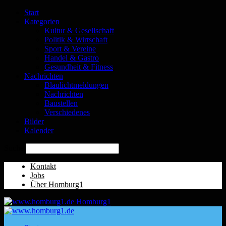
Start
Kategorien
Kultur & Gesellschaft
Politik & Wirtschaft
Sport & Vereine
Handel & Gastro
Gesundheit & Fitness
Nachrichten
Blaulichtmeldungen
Nachrichten
Baustellen
Verschiedenes
Bilder
Kalender
Suche
Kontakt
Jobs
Über Homburg1
Homburg1