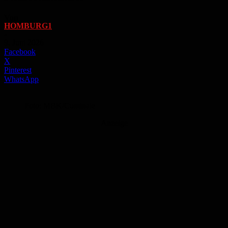
Von
HOMBURG1
-
9. Juni 2026
Facebook
X
Pinterest
WhatsApp
Foto: MBK/Cuminale
Anzeige