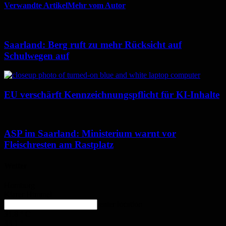
Verwandte Artikel
Mehr vom Autor
Saarland: Berg ruft zu mehr Rücksicht auf
Schulwegen auf
EU verschärft Kennzeichnungspflicht für KI-Inhalte
ASP im Saarland: Ministerium warnt vor
Fleischresten am Rastplatz
Wetter
Homburg
Klarer Himmel
enter location
31.8
°
C
33.1
°