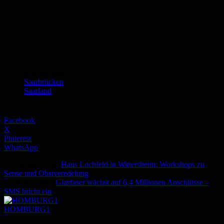
Schlagworte
Saarbrücken
Saarland
Facebook
X
Pinterest
WhatsApp
Vorheriger Artikel
Haus Lochfeld in Wittersheim: Workshops zu
Sense und Obstveredelung
Nächster Artikel
Glasfaser wächst auf 6,4 Millionen Anschlüsse –
SMS bricht ein
HOMBURG1