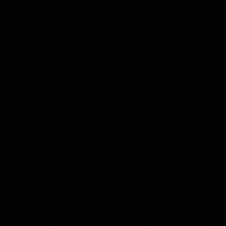
Bildungsstaatssekretärin Jessica Heide, die den Besuch begleitete,
sah darin mehr als einen Festakt. „Der Besuch der
Bundesverfassungsrichterin ist ein Beleg dafür, dass Demokratie
dort lebendig wird, wo junge Menschen Fragen stellen, diskutieren
und lernen, Verantwortung zu übernehmen“, betonte sie. Die
Bruchwiese sei genau ein solcher Ort – einer, an dem deutlich
werde, dass Demokratie weder geschenkt noch garantiert sei,
sondern Menschen, Institutionen und Schulen brauche, die sie aktiv
tragen.
Dass die Wahl auf diese Schule fiel, ist kein Zufall.
Demokratiebildung gehört in der Bruchwiese seit Jahren zum
pädagogischen Kern. Beim Rundgang nach dem Gespräch
präsentierte das Kollegium ausgewählte Projekte: die inklusive
Lernwerkstatt, das Profilfach „Blaulicht“ rund um Rettungsdienste
und Sicherheitsbehörden sowie die sogenannte Denkwerkstatt. Sie
alle stehen exemplarisch für ein Schulprofil, das
Verantwortungsbewusstsein, Kreativität und gesellschaftliches