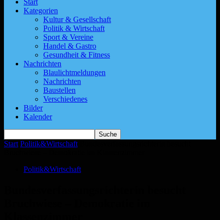
Start
Kategorien
Kultur & Gesellschaft
Politik & Wirtschaft
Sport & Vereine
Handel & Gastro
Gesundheit & Fitness
Nachrichten
Blaulichtmeldungen
Nachrichten
Baustellen
Verschiedenes
Bilder
Kalender
Start
Politik&Wirtschaft
Bundesverfassungsrichterin besucht
Bruchwiese – Demokratie im Klassenzimmer
Politik&Wirtschaft
Bundesverfassungsrichterin besucht
Bruchwiese – Demokratie im
Klassenzimmer