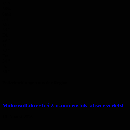
31.3
°
36%
6m/s
3%
Mo.
33
°
Di.
29
°
Mi.
32
°
Do.
34
°
Fr.
36
°
Polizeimeldungen aus der Region
Motorradfahrer bei Zusammenstoß schwer verletzt
10. August 2026