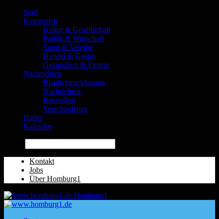
Start
Kategorien
Kultur & Gesellschaft
Politik & Wirtschaft
Sport & Vereine
Handel & Gastro
Gesundheit & Fitness
Nachrichten
Blaulichtmeldungen
Nachrichten
Baustellen
Verschiedenes
Bilder
Kalender
Suche
Kontakt
Jobs
Über Homburg1
Homburg1